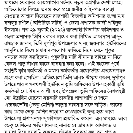
মাধ্যমে হয়রানির অভিযোগের ঘটনায় নতুন অগ্রগতি দেখা গেছে।
অভিযোগের বিষয়ে তদন্ত করে প্রয়োজনীয় আইনগত ব্যবস্থা
নেওয়ার আশ্বাস দিয়েছেন রাজশাহী বিভাগীয় কমিশনার ড.আ.ন.ম.
বজলুর রশীদ ( অতিরিক্ত সচিব) ও জেলা প্রশাসক কাজী শহিদুল
ইসলাম। গত ২৯ জুলাই (২০২৬) রাজশাহী বিভাগীয় কমিশনার ও
জেলা প্রশাসক ডিসি বরাবর দায়ের করা লিখিত আবেদনে আব্দুর
রাজ্জাক জানান, তিনি দুর্গাপুর উপজেলার ৭ নং জয়নগর ইউনিয়নের
আনুলিয়ার বিলে চাষাবাদ-অযোগ্য জমিতে নিয়ম মেনে পুকুর
খননের কাজ করছিলেন। পুকুরটির মাটি সীমানার বাইরে না নিয়ে
কেবল পাড় বাঁধার কাজে ব্যবহার করা হচ্ছে। এই কাজের পূর্বে
সংশ্লিষ্ট কৃষি কর্মকর্তা ও মৎস্য কর্মকর্তার প্রয়োজনীয় প্রত্যয়নপত্রও
গ্রহণ করা হয়েছিল।​ অভিযোগে তিনি আরও উল্লেখ করেন, দুর্গাপুর
উপজেলার লক্ষণখলসী ইউনিয়ন ভূমি অফিসের উপ-সহকারী ভূমি
কর্মকর্তা মো. ইমান আলী এবং উপজেলা ভূমি অফিসের নৈশপ্রহরী
মো. ইব্রাহিম হোসেন সরকারি চাকরির পাশাপাশি গোপনে
এক্সকাভেটর (ভেকু মেশিন) ভাড়ার ব্যবসার সঙ্গে জড়িত। তাদের
কাছ থেকে ভেকু মেশিন ভাড়া না নেওয়াতেই ক্ষুব্ধ হয়ে তারা
উপজেলা প্রশাসনকে সুকৌশলে প্রভাবিত করেন। এর মাধ্যমে তারা
ভেকু মেশিনের ক্ষতিসাধনসহ নানাভাবে ভ্রাম্যমাণ আদালত ও
মামলা দিয়ে হয়রানি করছেন।​ঘটনার বিবরণে বলা হয়, গত ৬