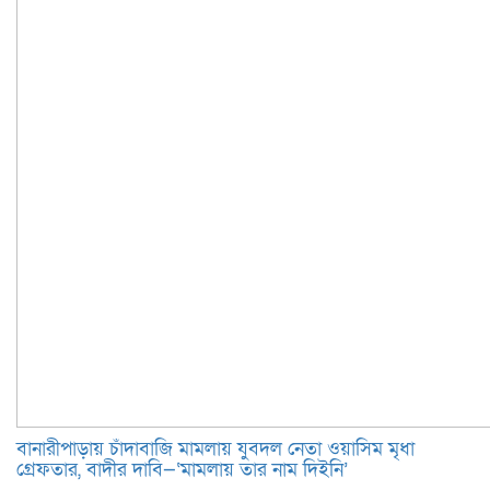
বানারীপাড়ায় চাঁদাবাজি মামলায় যুবদল নেতা ওয়াসিম মৃধা
গ্রেফতার, বাদীর দাবি—‘মামলায় তার নাম দিইনি’