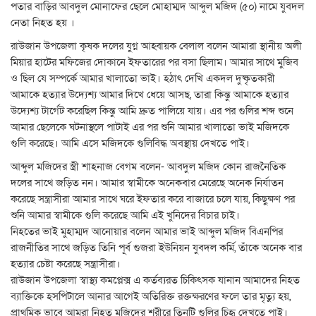
পতার বাড়ির আবদুল মোনাফের ছেলে মোহাম্মদ আব্দুল মজিদ (৫০) নামে যুবদল
নেতা নিহত হয় ।
রাউজান উপজেলা কৃষক দলের যুগ্ন আহ্বায়ক বেলাল বলেন আমারা স্থানীয় অলী
মিয়ার হাটের মফিজের দোকানে ইফতারের পর বসা ছিলাম। আমার সাথে মুজিব
ও ছিল যে সম্পর্কে আমার খালাতো ভাই। হঠাৎ দেখি একদল দুষ্কৃতকারী
আমাকে হত্যার উদ্যেশ্য আমার দিখে ধেয়ে আসছ, তারা কিন্তু আমাকে হত্যার
উদ্যেশ্য টার্গেট করেছিল কিন্তু আমি দ্রুত পালিয়ে যায়। এর পর গুলির শব্দ শুনে
আমার ছেলেকে ঘটনাস্থলে পাটাই এর পর শুনি আমার খালাতো ভাই মজিদকে
গুলি করেছে। আমি এসে মজিদকে গুলিবিদ্ধ অবস্থায় দেখতে পাই।
আব্দুল মজিদের স্ত্রী শাহনাজ বেগম বলেন- আবদুল মজিদ কোন রাজনৈতিক
দলের সাথে জড়িত নন। আমার স্বামীকে অনেকবার মেরেছে অনেক নির্যাতন
করেছে সন্ত্রাসীরা আমার সাথে ঘরে ইফতার করে বাজারে চলে যায়, কিছুক্ষণ পর
শুনি আমার স্বামীকে গুলি করেছে আমি এই খুনিদের বিচার চাই।
নিহতের ভাই মুহাম্মদ আনোয়ার বলেন আমার ভাই আব্দুল মজিদ বিএনপির
রাজনীতির সাথে জড়িত তিনি পূর্ব গুজরা ইউনিয়ন যুবদল কর্মি, তাঁকে অনেক বার
হত্যার চেষ্টা করেছে সন্ত্রাসীরা।
রাউজান উপজেলা স্বাস্থ্য কমপ্লেক্স এ কর্তব্যরত চিকিৎসক যানান আমাদের নিহত
ব্যাক্তিকে হসপিটালে আনার আগেই অতিরিক্ত রক্তক্ষরণের ফলে তার মৃত্যু হয়,
প্রাথমিক ভাবে আমরা নিহত মজিদের শরীরে তিনটি গুলির চিহৃ দেখতে পাই।