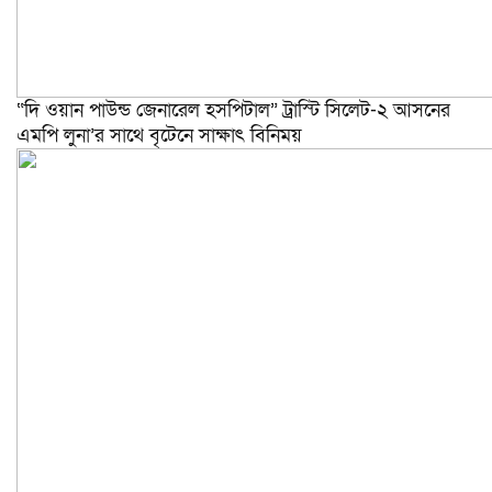
“দি ওয়ান পাউন্ড জেনারেল হসপিটাল” ট্রাস্টি সিলেট-২ আসনের
এমপি লুনা’র সা‌থে বৃটেনে সাক্ষাৎ বিনিময়