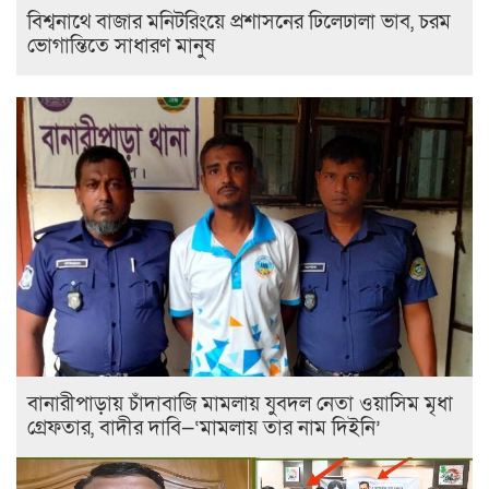
বিশ্বনাথে বাজার মনিটরিংয়ে প্রশাসনের ঢিলেঢালা ভাব, চরম
ভোগান্তিতে সাধারণ মানুষ
বানারীপাড়ায় চাঁদাবাজি মামলায় যুবদল নেতা ওয়াসিম মৃধা
গ্রেফতার, বাদীর দাবি—‘মামলায় তার নাম দিইনি’