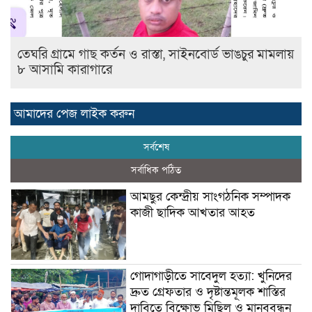
তেঘরি গ্রামে গাছ কর্তন ও রাস্তা, সাইনবোর্ড ভাঙচুর মামলায়
৮ আসামি কারাগারে
আমাদের পেজ লাইক করুন
সর্বশেষ
সর্বাধিক পঠিত
আমছুর কেন্দ্রীয় সাংগঠনিক সম্পাদক
কাজী ছাদিক আখতার আহত
গোদাগাড়ীতে সাবেদুল হত্যা: খুনিদের
দ্রুত গ্রেফতার ও দৃষ্টান্তমূলক শাস্তির
দাবিতে বিক্ষোভ মিছিল ও মানববন্ধন