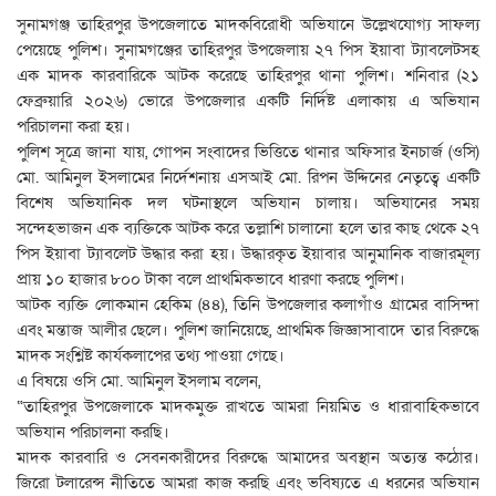
সুনামগঞ্জ তাহিরপুর উপজেলাতে মাদকবিরোধী অভিযানে উল্লেখযোগ্য সাফল্য
পেয়েছে পুলিশ। সুনামগঞ্জের তাহিরপুর উপজেলায় ২৭ পিস ইয়াবা ট্যাবলেটসহ
এক মাদক কারবারিকে আটক করেছে তাহিরপুর থানা পুলিশ। শনিবার (২১
ফেব্রুয়ারি ২০২৬) ভোরে উপজেলার একটি নির্দিষ্ট এলাকায় এ অভিযান
পরিচালনা করা হয়।
পুলিশ সূত্রে জানা যায়, গোপন সংবাদের ভিত্তিতে থানার অফিসার ইনচার্জ (ওসি)
মো. আমিনুল ইসলামের নির্দেশনায় এসআই মো. রিপন উদ্দিনের নেতৃত্বে একটি
বিশেষ অভিযানিক দল ঘটনাস্থলে অভিযান চালায়। অভিযানের সময়
সন্দেহভাজন এক ব্যক্তিকে আটক করে তল্লাশি চালানো হলে তার কাছ থেকে ২৭
পিস ইয়াবা ট্যাবলেট উদ্ধার করা হয়। উদ্ধারকৃত ইয়াবার আনুমানিক বাজারমূল্য
প্রায় ১০ হাজার ৮০০ টাকা বলে প্রাথমিকভাবে ধারণা করছে পুলিশ।
আটক ব্যক্তি লোকমান হেকিম (৪৪), তিনি উপজেলার কলাগাঁও গ্রামের বাসিন্দা
এবং মন্তাজ আলীর ছেলে। পুলিশ জানিয়েছে, প্রাথমিক জিজ্ঞাসাবাদে তার বিরুদ্ধে
মাদক সংশ্লিষ্ট কার্যকলাপের তথ্য পাওয়া গেছে।
এ বিষয়ে ওসি মো. আমিনুল ইসলাম বলেন,
“তাহিরপুর উপজেলাকে মাদকমুক্ত রাখতে আমরা নিয়মিত ও ধারাবাহিকভাবে
অভিযান পরিচালনা করছি।
মাদক কারবারি ও সেবনকারীদের বিরুদ্ধে আমাদের অবস্থান অত্যন্ত কঠোর।
জিরো টলারেন্স নীতিতে আমরা কাজ করছি এবং ভবিষ্যতে এ ধরনের অভিযান