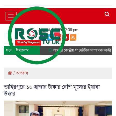
Toggle
navigation
August 5, 2026, 2:36 pm
সংবাদ শিরোনাম
আমছুর কেন্দ্রীয় সাংগঠনিক সম্পাদক কাজী ছাদ
/
অপরাধ
তাহিরপুরে ১০ হাজার টাকার বেশি মূল্যের ইয়াবা
উদ্ধার