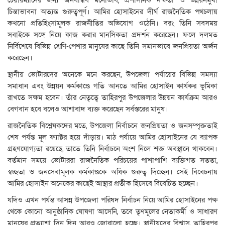
চিন্তাভাবনা অত্যন্ত গুরুত্বপূর্ণ। আমির হোসাইনের দীর্ঘ রাজনৈতিক পথচলায়
কখনো প্রতিহিংসামূলক রাজনীতির অভিযোগ ওঠেনি। বরং তিনি সবসময়
সবাইকে সঙ্গে নিয়ে কাজ করার মানসিকতা প্রদর্শন করেছেন। ফলে দলমত
নির্বিশেষে বিভিন্ন শ্রেণি-পেশার মানুষের কাছে তিনি সমানভাবে জনপ্রিয়তা অর্জন
করেছেন।
স্থানীয় ভোটারদের অনেকে মনে করছেন, উপজেলা পর্যায়ের বিভিন্ন সমস্যা
সমাধান এবং উন্নয়ন কর্মকাণ্ডে গতি আনতে আমির হোসাইন কার্যকর ভূমিকা
রাখতে সক্ষম হবেন। তাঁর নেতৃত্বে তাহিরপুর উপজেলার উন্নয়ন কার্যক্রম আরও
বেগবান হবে বলেও আশাবাদ ব্যক্ত করেছেন সর্বস্তরের মানুষ।
রাজনৈতিক বিশ্লেষকদের মতে, উপজেলা নির্বাচনে জনপ্রিয়তা ও জনসম্পৃক্ততাই
শেষ পর্যন্ত মূল ফ্যাক্টর হয়ে দাঁড়ায়। মাঠ পর্যায়ে আমির হোসাইনের যে ব্যাপক
গ্রহণযোগ্যতা রয়েছে, তাতে তিনি নির্বাচনে অংশ নিলে শক্ত অবস্থানে থাকবেন।
বর্তমান সময়ে ভোটাররা রাজনৈতিক পরিচয়ের পাশাপাশি ব্যক্তিগত সততা,
স্বচ্ছতা ও জনসেবামূলক কর্মকাণ্ডকে অধিক গুরুত্ব দিচ্ছেন। সেই বিবেচনায়
আমির হোসাইন অনেকের কাছেই আস্থার প্রতীক হিসেবে বিবেচিত হচ্ছেন।
যদিও এখন পর্যন্ত আসন্ন উপজেলা পরিষদ নির্বাচন নিয়ে আমির হোসাইনের পক্ষ
থেকে কোনো আনুষ্ঠানিক ঘোষণা আসেনি, তবে তৃণমূলের নেতাকর্মী ও সাধারণ
মানুষের প্রত্যাশা দিন দিন আরও জোরালো হচ্ছে। স্থানীয়দের বিশ্বাস, তাহিরপুর