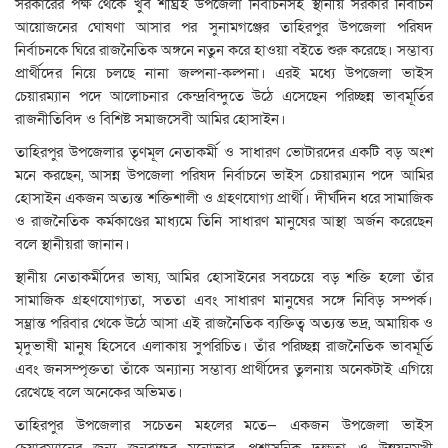
সরকারের পক্ষ থেকে খুব শীঘ্রই উপজেলা নির্বাচনসহ স্থানীয় সরকার নির্বাচন
আয়োজনের ঘোষণা আসার পর সুনামগঞ্জের তাহিরপুর উপজেলা পরিষদ
নির্বাচনকে ঘিরে রাজনৈতিক অঙ্গনে নতুন করে হাওয়া বইতে শুরু করেছে। সম্ভাব্য
প্রার্থীদের নিয়ে চলছে নানা জল্পনা-কল্পনা। এরই মধ্যে উপজেলা ভাইস
চেয়ারম্যান পদে আলোচনার কেন্দ্রবিন্দুতে উঠে এসেছেন পরিচ্ছন্ন ভাবমূর্তির
রাজনীতিবিদ ও বিশিষ্ট সমাজসেবী আমির হোসাইন।
তাহিরপুর উপজেলার তৃণমূল নেতাকর্মী ও সাধারণ ভোটারদের একটি বড় অংশ
মনে করছেন, আসন্ন উপজেলা পরিষদ নির্বাচনে ভাইস চেয়ারম্যান পদে আমির
হোসাইন একজন অত্যন্ত শক্তিশালী ও গ্রহণযোগ্য প্রার্থী। দীর্ঘদিন ধরে সামাজিক
ও রাজনৈতিক কর্মকাণ্ডের মাধ্যমে তিনি সাধারণ মানুষের আস্থা অর্জন করেছেন
বলে স্থানীয়রা জানান।
স্থানীয় নেতাকর্মীদের ভাষ্য, আমির হোসাইনের সবচেয়ে বড় শক্তি হলো তাঁর
সামাজিক গ্রহণযোগ্যতা, সততা এবং সাধারণ মানুষের সঙ্গে নিবিড় সম্পর্ক।
সম্ভ্রান্ত পরিবার থেকে উঠে আসা এই রাজনৈতিক ব্যক্তিত্ব অত্যন্ত ভদ্র, অমায়িক ও
মৃদুভাষী মানুষ হিসেবে এলাকায় সুপরিচিত। তাঁর পরিচ্ছন্ন রাজনৈতিক ভাবমূর্তি
এবং জনসম্পৃক্ততা তাঁকে অন্যান্য সম্ভাব্য প্রার্থীদের তুলনায় অনেকটাই এগিয়ে
রেখেছে বলে অনেকের অভিমত।
তাহিরপুর উপজেলার সচেতন মহলের মতে— একজন উপজেলা ভাইস
চেয়ারম্যানের জন্য জনবান্ধব মনোভাব, প্রশাসনিক দক্ষতা ও উন্নয়নমুখী