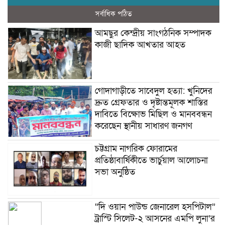
সর্বাধিক পঠিত
আমছুর কেন্দ্রীয় সাংগঠনিক সম্পাদক
কাজী ছাদিক আখতার আহত
গোদাগাড়ীতে সাবেদুল হত্যা: খুনিদের
দ্রুত গ্রেফতার ও দৃষ্টান্তমূলক শাস্তির
দাবিতে বিক্ষোভ মিছিল ও মানববন্ধন
করেছেন স্থানীয় সাধারণ জনগণ
চট্টগ্রাম নাগরিক ফোরামের
প্রতিষ্ঠাবার্ষিকীতে ভার্চুয়াল আলোচনা
সভা অনুষ্ঠিত
“দি ওয়ান পাউন্ড জেনারেল হসপিটাল”
ট্রাস্টি সিলেট-২ আসনের এমপি লুনা’র