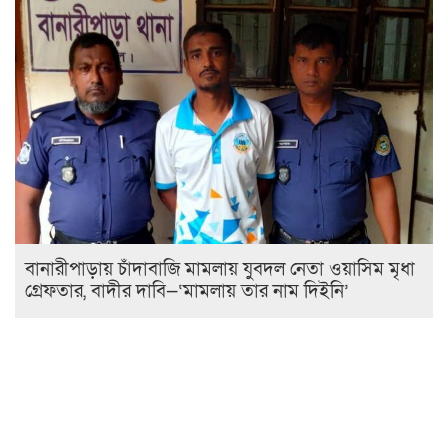
বানারীপাড়ায় চাঁদাবাজি মামলায় যুবদল নেতা ওয়াসিম মৃধা
গ্রেফতার, বাদীর দাবি—‘মামলায় তার নাম দিইনি’