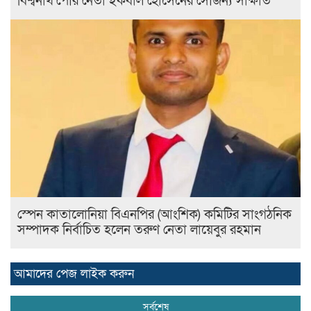
বিশ্বনাথ পৌর নেতা ইকবাল হোসেনের সৌজন্য সাক্ষাত
স্পেন কাতালোনিয়া বিএনপির (আংশিক) কমিটির সাংগঠনিক
সম্পাদক নির্বাচিত হলেন তরুণ নেতা লায়েবুর রহমান
আমাদের পেজ লাইক করুন
সর্বশেষ