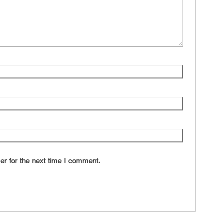
ও
মা
ক্
ও 
এ
শ
ড
প্
জন
জ
ই
চ
র
জন
er for the next time I comment.
সু
দে