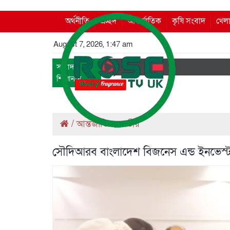
অর্থনীতি
প্রচ্ছদ
আন্তর্জাতিক
কৃষি সংবাদ
খেলা
August 7, 2026, 1:47 am
সংবাদ
শিরোনাম
/
আন্তর্জাতিক
জাতীয়
,
সৌদিআরব বাংলাদেশ বিজনেস এন্ড ইনভেস্ট