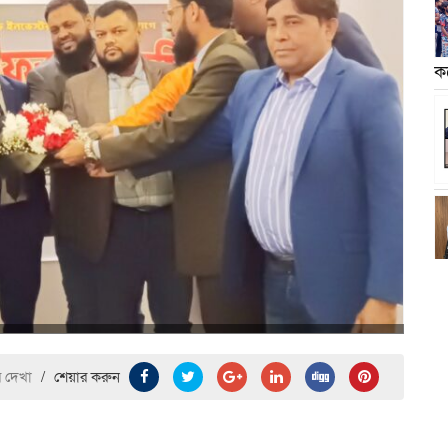
ক
র দেখা
/
শেয়ার করুন