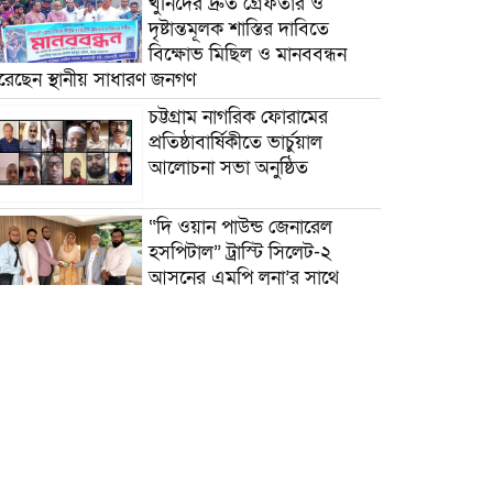
খুনিদের দ্রুত গ্রেফতার ও
দৃষ্টান্তমূলক শাস্তির দাবিতে
বিক্ষোভ মিছিল ও মানববন্ধন
রেছেন স্থানীয় সাধারণ জনগণ
চট্টগ্রাম নাগরিক ফোরামের
প্রতিষ্ঠাবার্ষিকীতে ভার্চুয়াল
আলোচনা সভা অনুষ্ঠিত
“দি ওয়ান পাউন্ড জেনারেল
হসপিটাল” ট্রাস্টি সিলেট-২
আসনের এমপি লুনা’র সা‌থে
বৃটেনে সাক্ষাৎ বিনিময়
মানবিক সংগঠন সিলেট-চট্টগ্রাম
ফ্রেন্ডশিপ ফাউন্ডেশন যুক্তরাজ্য
শাখা’র কমিটি গঠন
বাংলাদেশ জাতীয়তাবাদী
স্বেচ্ছাসেবক দলের হরিপুর