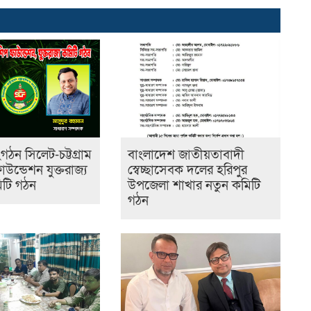
ঠন সিলেট-চট্টগ্রাম
বাংলাদেশ জাতীয়তাবাদী
ফাউন্ডেশন যুক্তরাজ্য
স্বেচ্ছাসেবক দলের হরিপুর
িটি গঠন
উপজেলা শাখার নতুন কমিটি
গঠন