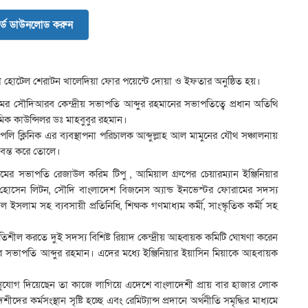
র্ড ডাউনলোড করুন
োটেল শেরাটন খালেদিয়া ফোর পয়েন্টে দোয়া ও ইফতার অনুষ্ঠিত হয়।
র সৌদিআরব কেন্দ্রীয় সভাপতি আব্দুর রহমানের সভাপতিত্বে প্রধান অতিথি
র
ক কাউন্সিলর ডঃ মাহবুবুর রহমান।
ই
ি ক্লিনিক এর ব্যবস্থাপনা পরিচালক আব্দুল্লাহ আল মামুনের যৌথ সঞ্চালনায়
ভ
াণবন্ত করে তোলে।
ঘ
ত
ামের সভাপতি রেজাউল করিম টিপু , আমিয়াল গ্রুপের চেয়ারম্যান ইঞ্জিনিয়ার
দ
াব হোসেন লিটন, সৌদি বাংলাদেশ বিজনেস অ্যান্ড ইনভেস্টর ফোরামের সদস্য
র
াম সহ ব্যবসায়ী প্রতিনিধি, শিক্ষক গণমাধ্যম কর্মী, সাংস্কৃতিক কর্মী সহ
ই
ক
ীল করতে দুই সদস্য বিশিষ্ট রিয়াদ কেন্দ্রীয় আহ্বায়ক কমিটি ঘোষণা করেন
লি
সভাপতি আব্দুর রহমান। এদের মধ্যে ইঞ্জিনিয়ার ইয়াসিন মিয়াকে আহবায়ক
উ
চ
ুযোগ দিয়েছেন তা কাজে লাগিয়ে এদেশে বাংলাদেশী প্রায় বার হাজার লোক
ক
 কর্মসংস্থান সৃষ্টি হচ্ছে এবং রেমিট্যান্স প্রদানে অর্থনীতি সমৃদ্ধির মাধ্যমে