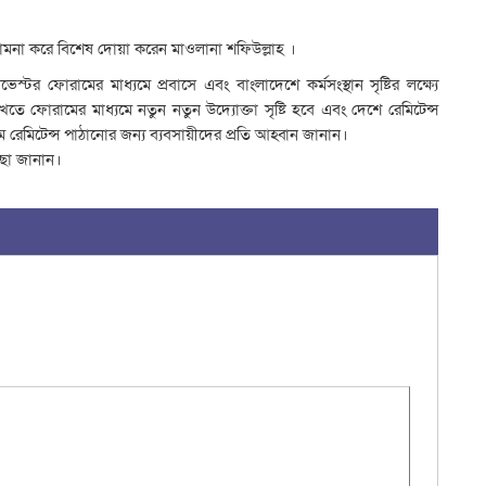
পা
সং
ি কামনা করে বিশেষ দোয়া করেন মাওলানা শফিউল্লাহ ।
প
উ
র ফোরামের মাধ্যমে প্রবাসে এবং বাংলাদেশে কর্মসংস্থান সৃষ্টির লক্ষ্যে
ভ
তে ফোরামের মাধ্যমে নতুন নতুন উদ্যোক্তা সৃষ্টি হবে এবং দেশে রেমিটেন্স
এ
্যমে রেমিটেন্স পাঠানোর জন্য ব্যবসায়ীদের প্রতি আহ্বান জানান।
হ
্ছা জানান।
(
থে
উ
ম
ভ
ব
ট
ট্
ড
গ
এ
গ
য