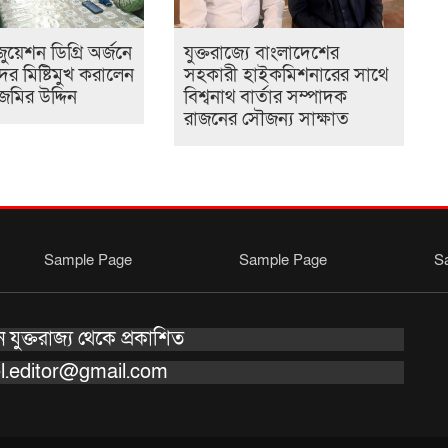
জুয়েশন ডিগ্রি অর্জনে
যুক্তরাজ্যে বাংলাদেশের
র মিষ্টিমুখ করালেন
সহকারী হাইকমিশনারের সাথে
জমির উদ্দিন
বিশ্বনাথ বার্তার সম্পাদক
রাজনের সৌজন্য সাক্ষাত
Sample Page
Sample Page
S
যুক্তরাজ্য থেকে প্রকাশিত
l.editor@gmail.com