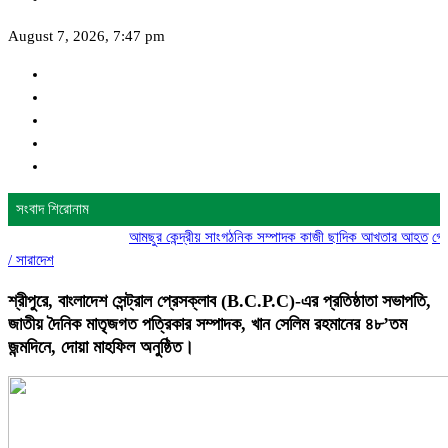
August 7, 2026, 7:47 pm
সংবাদ শিরোনাম
আমছুর কেন্দ্রীয় সাংগঠনিক সম্পাদক কাজী ছাদিক আখতার আহত
গোদাগাড়ীতে 
/
সারাদেশ
শ্রীপুরে, বাংলাদেশ সেন্ট্রাল প্রেসক্লাব (B.C.P.C)-এর প্রতিষ্ঠাতা সভাপতি,
জাতীয় দৈনিক মাতৃজগত পত্রিকার সম্পাদক, খান সেলিম রহমানের ৪৮’তম
জন্মদিনে, দোয়া মাহফিল অনুষ্ঠিত।