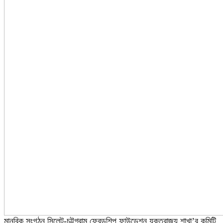
মানবিক সংগঠন সিলেট-চট্টগ্রাম ফ্রেন্ডশিপ ফাউন্ডেশন যুক্তরাজ্য শাখা’র কমিটি