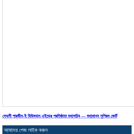
সেহলী পারভীন-ই হিউম্যান এইডের প্রতিষ্ঠাতা মহাসচিব — মহামান্য সুপ্রিম কোর্ট
আমাদের পেজ লাইক করুন