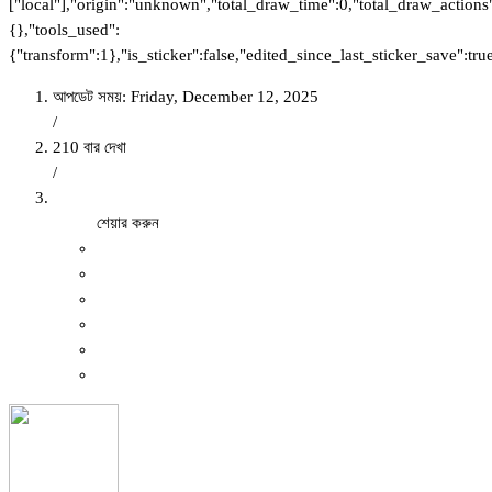
["local"],"origin":"unknown","total_draw_time":0,"total_draw_actions
{},"tools_used":
{"transform":1},"is_sticker":false,"edited_since_last_sticker_save":tru
আপডেট সময়: Friday, December 12, 2025
/
210 বার দেখা
/
শেয়ার করুন