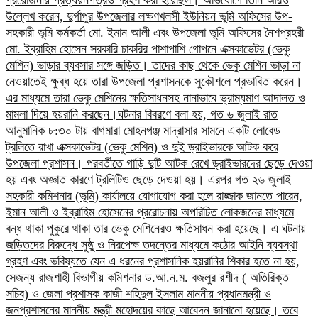
প্রয়োজনীয় প্রত্যয়নপত্রও গ্রহণ করা হয়েছিল।​ অভিযোগে তিনি আরও
উল্লেখ করেন, দুর্গাপুর উপজেলার লক্ষণখলসী ইউনিয়ন ভূমি অফিসের উপ-
সহকারী ভূমি কর্মকর্তা মো. ইমান আলী এবং উপজেলা ভূমি অফিসের নৈশপ্রহরী
মো. ইব্রাহিম হোসেন সরকারি চাকরির পাশাপাশি গোপনে এক্সকাভেটর (ভেকু
মেশিন) ভাড়ার ব্যবসার সঙ্গে জড়িত। তাদের কাছ থেকে ভেকু মেশিন ভাড়া না
নেওয়াতেই ক্ষুব্ধ হয়ে তারা উপজেলা প্রশাসনকে সুকৌশলে প্রভাবিত করেন।
এর মাধ্যমে তারা ভেকু মেশিনের ক্ষতিসাধনসহ নানাভাবে ভ্রাম্যমাণ আদালত ও
মামলা দিয়ে হয়রানি করছেন।​ঘটনার বিবরণে বলা হয়, গত ৬ জুলাই রাত
আনুমানিক ৮:৩০ টায় বাগমারা মোহনগঞ্জ মাদ্রাসার সামনে একটি লোবেড
ট্রলিতে রাখা এক্সকাভেটর (ভেকু মেশিন) ও দুই ড্রাইভারকে আটক করে
উপজেলা প্রশাসন। পরবর্তীতে গাড়ি দুটি আটক রেখে ড্রাইভারদের ছেড়ে দেওয়া
হয় এবং অজ্ঞাত কারণে ট্রলিটিও ছেড়ে দেওয়া হয়। এরপর গত ২৬ জুলাই
সহকারী কমিশনার (ভূমি) কার্যালয়ে যোগাযোগ করা হলে রাজ্জাক জানতে পারেন,
ইমান আলী ও ইব্রাহিম হোসেনের প্ররোচনায় অপরিচিত লোকজনের মাধ্যমে
বন্ধ থাকা পুকুরে থাকা তার ভেকু মেশিনেরও ক্ষতিসাধন করা হয়েছে।​ এ ঘটনায়
জড়িতদের বিরুদ্ধে সুষ্ঠু ও নিরপেক্ষ তদন্তের মাধ্যমে কঠোর আইনি ব্যবস্থা
গ্রহণ এবং ভবিষ্যতে যেন এ ধরনের প্রশাসনিক হয়রানির শিকার হতে না হয়,
সেজন্য রাজশাহী বিভাগীয় কমিশনার ড.আ.ন.ম. বজলুর রশীদ ( অতিরিক্ত
সচিব) ও জেলা প্রশাসক কাজী শহিদুল ইসলাম মাননীয় প্রধানমন্ত্রী ও
জনপ্রশাসনের মাননীয় মন্ত্রী মহোদয়ের কাছে আবেদন জানানো হয়েছে।​ তবে