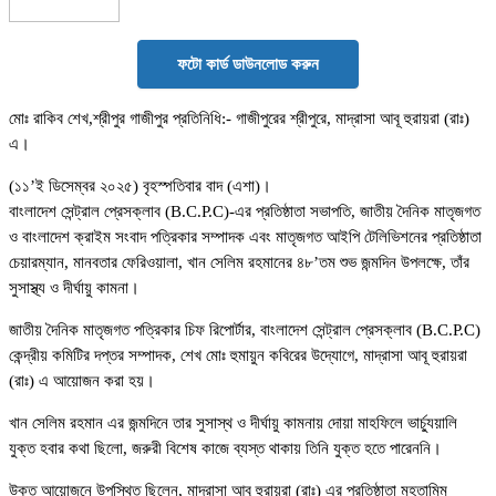
ফটো কার্ড ডাউনলোড করুন
মোঃ রাকিব শেখ,শ্রীপুর গাজীপুর প্রতিনিধি:- গাজীপুরের শ্রীপুরে, মাদ্রাসা আবূ হুরায়রা (রাঃ)
এ।
(১১’ই ডিসেম্বর ২০২৫) বৃহস্পতিবার বাদ (এশা)।
বাংলাদেশ সেন্ট্রাল প্রেসক্লাব (B.C.P.C)-এর প্রতিষ্ঠাতা সভাপতি, জাতীয় দৈনিক মাতৃজগত
ও বাংলাদেশ ক্রাইম সংবাদ পত্রিকার সম্পাদক এবং মাতৃজগত আইপি টেলিভিশনের প্রতিষ্ঠাতা
চেয়ারম্যান, মানবতার ফেরিওয়ালা, খান সেলিম রহমানের ৪৮’তম শুভ জন্মদিন উপলক্ষে, তাঁর
সুসাস্থ্য ও দীর্ঘায়ু কামনা।
জাতীয় দৈনিক মাতৃজগত পত্রিকার চিফ রিপোর্টার, বাংলাদেশ সেন্ট্রাল প্রেসক্লাব (B.C.P.C)
কেন্দ্রীয় কমিটির দপ্তর সম্পাদক, শেখ মোঃ হুমায়ুন কবিরের উদ্যোগে, মাদ্রাসা আবূ হুরায়রা
(রাঃ) এ আয়োজন করা হয়।
খান সেলিম রহমান এর জন্মদিনে তার সুসাস্থ ও দীর্ঘায়ু কামনায় দোয়া মাহফিলে ভার্চ্যুয়ালি
যুক্ত হবার কথা ছিলো, জরুরী বিশেষ কাজে ব্যস্ত থাকায় তিনি যুক্ত হতে পারেননি।
উক্ত আয়োজনে উপস্থিত ছিলেন, মাদ্রাসা আবূ হুরায়রা (রাঃ) এর প্রতিষ্ঠাতা মুহতামিম