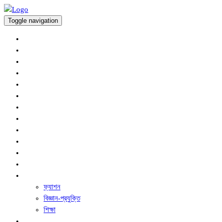
Toggle navigation
অর্থনীতি
প্রচ্ছদ
আন্তর্জাতিক
কৃষি সংবাদ
খেলাধুলা
জাতীয়
বিনোদন
রাজনীতি
সারাদেশ
স্বাস্থ্য
অপরাধ
ধর্ম ও নৈতিক শিক্ষা
অন্যান্য
ফ্যাশন
বিজ্ঞান-প্রযুক্তি
শিক্ষা
ফিচার