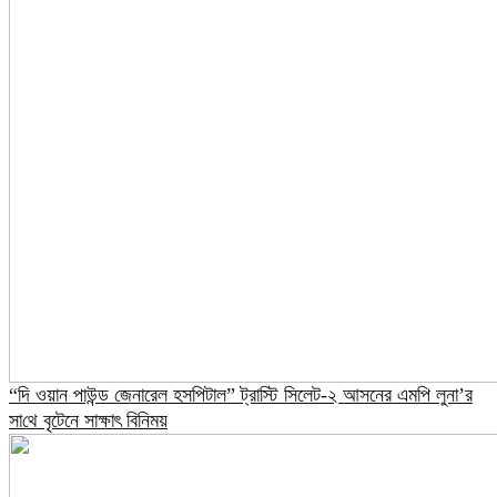
“দি ওয়ান পাউন্ড জেনারেল হসপিটাল” ট্রাস্টি সিলেট-২ আসনের এমপি লুনা’র
সা‌থে বৃটেনে সাক্ষাৎ বিনিময়