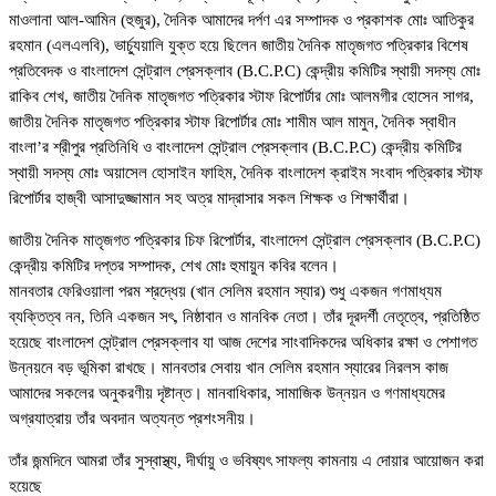
মাওলানা আল-আমিন (হুজুর), দৈনিক আমাদের দর্পণ এর সম্পাদক ও প্রকাশক মোঃ আতিকুর
রহমান (এলএলবি), ভার্চ্যুয়ালি যুক্ত হয়ে ছিলেন জাতীয় দৈনিক মাতৃজগত পত্রিকার বিশেষ
প্রতিবেদক ও বাংলাদেশ সেন্ট্রাল প্রেসক্লাব (B.C.P.C) কেন্দ্রীয় কমিটির স্থায়ী সদস্য মোঃ
রাকিব শেখ, জাতীয় দৈনিক মাতৃজগত পত্রিকার স্টাফ রিপোর্টার মোঃ আলমগীর হোসেন সাগর,
জাতীয় দৈনিক মাতৃজগত পত্রিকার স্টাফ রিপোর্টার মোঃ শামীম আল মামুন, দৈনিক স্বাধীন
বাংলা’র শ্রীপুর প্রতিনিধি ও বাংলাদেশ সেন্ট্রাল প্রেসক্লাব (B.C.P.C) কেন্দ্রীয় কমিটির
স্থায়ী সদস্য মোঃ অয়াসেল হোসাইন ফাহিম, দৈনিক বাংলাদেশ ক্রাইম সংবাদ পত্রিকার স্টাফ
রিপোর্টার হাজ্বী আসাদুজ্জামান সহ অত্র মাদ্রাসার সকল শিক্ষক ও শিক্ষার্থীরা।
জাতীয় দৈনিক মাতৃজগত পত্রিকার চিফ রিপোর্টার, বাংলাদেশ সেন্ট্রাল প্রেসক্লাব (B.C.P.C)
কেন্দ্রীয় কমিটির দপ্তর সম্পাদক, শেখ মোঃ হুমায়ুন কবির বলেন।
মানবতার ফেরিওয়ালা পরম শ্রদ্ধেয় (খান সেলিম রহমান স্যার) শুধু একজন গণমাধ্যম
ব্যক্তিত্ব নন, তিনি একজন সৎ, নিষ্ঠাবান ও মানবিক নেতা। তাঁর দূরদর্শী নেতৃত্বে, প্রতিষ্ঠিত
হয়েছে বাংলাদেশ সেন্ট্রাল প্রেসক্লাব যা আজ দেশের সাংবাদিকদের অধিকার রক্ষা ও পেশাগত
উন্নয়নে বড় ভূমিকা রাখছে। মানবতার সেবায় খান সেলিম রহমান স্যারের নিরলস কাজ
আমাদের সকলের অনুকরণীয় দৃষ্টান্ত। মানবাধিকার, সামাজিক উন্নয়ন ও গণমাধ্যমের
অগ্রযাত্রায় তাঁর অবদান অত্যন্ত প্রশংসনীয়।
তাঁর জন্মদিনে আমরা তাঁর সুস্বাস্থ্য, দীর্ঘায়ু ও ভবিষ্যৎ সাফল্য কামনায় এ দোয়ার আয়োজন করা
হয়েছে