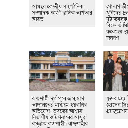
আমছুর কেন্দ্রীয় সাংগঠনিক
গোদাগাড়ীত
সম্পাদক কাজী ছাদিক আখতার
খুনিদের দ্
আহত
দৃষ্টান্তমূল
বিক্ষোভ মি
করেছেন স্থ
জনগণ
রাজশাহী দুর্গাপুরে ভ্রাম্যমাণ
যুক্তরাজ্য
আদালতের মাধ্যমে হয়রানির
হোসেন সির
অভিযোগ: তদন্তের আশ্বাস
গ্র্যাজুয়েশ
বিভাগীয় কমিশনারের আব্দুর
রাজ্জাক রাজশাহী। রাজশাহীর