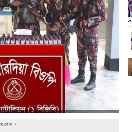
ক
ার দেখা
/