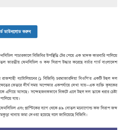
র্ড ডাউনলোড করুন
র
ই
সিডিল পাচারকালে বিজিবির উপস্থিতি টের পেয়ে এক মাদক কারবারি পালিয়ে
ভ
োতল ভারতীয় ফেনসিডিল ও কফ সিরাপ উদ্ধার করেছে বর্ডার গার্ড বাংলাদেশ
ঘ
ত
দ
য় রাজশাহী ব্যাটালিয়নের (১ বিজিবি) চরমাজারদিয়া বিওপি’র একটি টহল দল
র
ষেতের ভেতরে দীর্ঘ সময় অপেক্ষার একপর্যায়ে দেখা যায়—এক ব্যক্তি কৃষকের
ই
র দিকে এগিয়ে আসছে। সন্দেহজনকভাবে নিকটে এলে টহল দল তাকে ধরার চেষ্টা
ক
ত পালিয়ে যায়।
লি
ফেনসিডিল এবং প্লাস্টিকের ব্যাগ থেকে ৪৯ বোতল মনোগোল্ড কফ সিরাপ জব্দ
উ
ল দামকুড়া থানায় জমা দেওয়া হয়েছে বলে জানিয়েছে বিজিবি।
চ
ক