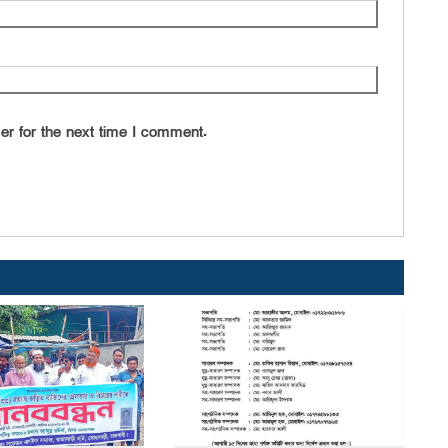
ও
মা
ক্
ও 
এ
er for the next time I comment.
শ
ড
প্
জন
জ
ই
চ
র
জন
সু
দে