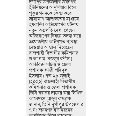
দুর্গাপুর উপজেলার জয়নগর
ইউনিয়নের আনুলিয়ার বিলে
পুকুর খননকে কেন্দ্র করে
ভ্রাম্যমাণ আদালতের মাধ্যমে
হয়রানির অভিযোগের ঘটনায়
নতুন অগ্রগতি দেখা গেছে।
অভিযোগের বিষয়ে তদন্ত করে
প্রয়োজনীয় আইনগত ব্যবস্থা
নেওয়ার আশ্বাস দিয়েছেন
রাজশাহী বিভাগীয় কমিশনার
ড.আ.ন.ম. বজলুর রশীদ (
অতিরিক্ত সচিব) ও জেলা
প্রশাসক কাজী শহিদুল
ইসলাম। গত ২৯ জুলাই
(২০২৬) রাজশাহী বিভাগীয়
কমিশনার ও জেলা প্রশাসক
ডিসি বরাবর দায়ের করা লিখিত
আবেদনে আব্দুর রাজ্জাক
জানান, তিনি দুর্গাপুর উপজেলার
৭ নং জয়নগর ইউনিয়নের
আনুলিয়ার বিলে চাষাবাদ-