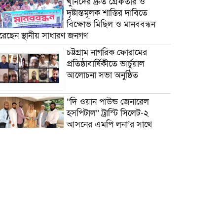
খুনিদের দ্রুত গ্রেফতার ও
দৃষ্টান্তমূলক শাস্তির দাবিতে
বিক্ষোভ মিছিল ও মানববন্ধন
রেছেন স্থানীয় সাধারণ জনগণ
চট্টগ্রাম নাগরিক ফোরামের
প্রতিষ্ঠাবার্ষিকীতে ভার্চুয়াল
আলোচনা সভা অনুষ্ঠিত
“দি ওয়ান পাউন্ড জেনারেল
হসপিটাল” ট্রাস্টি সিলেট-২
আসনের এমপি লুনা’র সা‌থে
বৃটেনে সাক্ষাৎ বিনিময়
মানবিক সংগঠন সিলেট-চট্টগ্রাম
ফ্রেন্ডশিপ ফাউন্ডেশন যুক্তরাজ্য
শাখা’র কমিটি গঠন
বাংলাদেশ জাতীয়তাবাদী
স্বেচ্ছাসেবক দলের হরিপুর