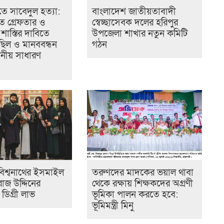
ে সাবেদুল হত্যা:
বাংলাদেশ জাতীয়তাবাদী
রুত গ্রেফতার ও
স্বেচ্ছাসেবক দলের হরিপুর
ক শাস্তির দাবিতে
উপজেলা শাখার নতুন কমিটি
ছিল ও মানববন্ধন
গঠন
ানীয় সাধারণ
ে বিশ্বনাথের ইসমাইল
তরুণদের মাদকের ভয়াল থাবা
াজ উদ্দিনের
থেকে রক্ষায় শিক্ষকদের অগ্রণী
ন ডিগ্রী লাভ
ভূমিকা পালন করতে হবে:
ভূমিমন্ত্রী মিনু