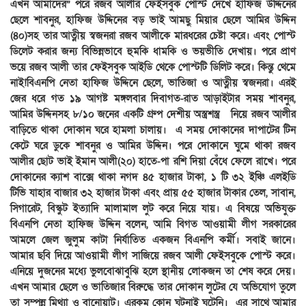
এখন আমাদের” পরে রজব আলীর ফেইসবুক পোস্ট দেখে হাফিজ উদ্দিনের
ছেলে শাবনুর, হাফিজ উদ্দিনের বড় ভাই আমছু মিয়ার ছেলে আমির উদ্দিন
(৪০)সহ তার আত্নীয় স্বজনরা রজব আলীকে মারধরের চেষ্টা করে। এবং পোস্ট
ডিলেট করার জন্য বিভিন্নভাবে হুমকি ধামকি ও ভয়ভীতি দেখায়। পরে প্রাণ
ভয়ে রজব আলী তার ফেইসবুক আইডি থেকে পোস্টটি ডিলিট করে। কিন্তু থেমে
নাই!বিএনপি নেতা হাফিজ উদ্দিনে ছেলে, ভাতিজা ও আত্নীয় স্বজনরা। এরই
জের ধরে গত ১৯ আগষ্ট মঙ্গলবার দিবাগত-রাত আড়াইটার সময় শাবনুর,
আমির উদ্দিনসহ ৮/১০ জনের একটি গ্রুপ দেশীয় অস্ত্রশস্ত্র নিয়ে রজব আলীর
বাড়িতে থাকা দোকান ঘরে হামলা চালায়। এ সময় দোকানের দাপাটের টিন
কেটে ঘরে ডুকে শাবনুর ও আমির উদ্দিন। পরে দোকানে ঘুমে থাকা রজব
আলীর ছোট ভাই ইমান আলী(২০) হাতে-পা রশি দিয়া বেঁধে ফেলে রাখে। পরে
দোকানের ক্যাশ বাক্সে থাকা নগদ ৪৫ হাজার টাকা, ১ টি ৩২ ইঞ্চি এলইডি
টিভি যাহার বাজার ৩২ হাজার টাকা এবং প্রায় ৫৫ হাজার টাকার তেল, সাবান,
সিগারেট, বিস্কুট ইত্যাদি মালামাল লুট করে নিয়ে যায়। এ বিষয়ে অভিযুক্ত
বিএনপি নেতা হাফিজ উদ্দিন বলেন, আমি বিগত আওয়ামী লীগ সরকারের
আমলে জেল জুলুম কাটা নির্যাতিত একজন বিএনপি কর্মী। সবাই জানে।
আমার ছবি দিয়ে আওয়ামী লীগ সাজিয়ে রজব আলী ফেইসবুকে পোস্ট করে।
এনিয়ে দুজনের মধ্যে ভুলবোঝাবুঝি হলে স্থানীয় লোকজন তা শেষ করে দেয়।
এখন আমার ছেলে ও ভাতিজার বিরুদ্ধে তার দোকান লুটের যে অভিযোগ তুলে
তা সম্পন্ন মিথ্যা ও বানোয়াট। এরকম কোন ঘটনাই ঘটেনি। এর সাথে আমার