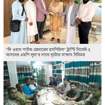
“দি ওয়ান পাউন্ড জেনারেল হসপিটাল” ট্রাস্টি সিলেট-২
আসনের এমপি লুনা’র সা‌থে বৃটেনে সাক্ষাৎ বিনিময়