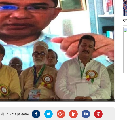
ক
েখা
/
শেয়ার করুন