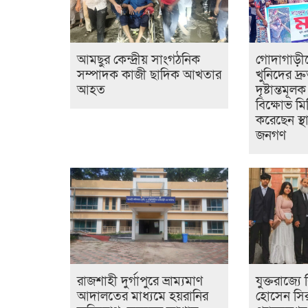
আমছুর কেন্দ্রীয় সাংগঠনিক
গোদাগাড়ীত
সম্পাদক কাজী ছাদিক আখতার
খুনিদের দ্
আহত
দৃষ্টান্তমূল
বিক্ষোভ মি
করেছেন স্থ
জনগণ
রাজশাহী দুর্গাপুরে ভ্রাম্যমাণ
যুক্তরাজ্য
আদালতের মাধ্যমে হয়রানির
হোসেন সির