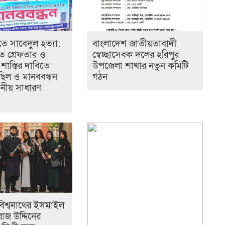
ে সাবেদুল হত্যা:
বাংলাদেশ জাতীয়তাবাদী
রুত গ্রেফতার ও
স্বেচ্ছাসেবক দলের হরিপুর
ক শাস্তির দাবিতে
উপজেলা শাখার নতুন কমিটি
ছিল ও মানববন্ধন
গঠন
ানীয় সাধারণ
ে বিশ্বনাথের ইসমাইল
াজ উদ্দিনের