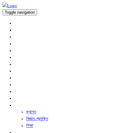
Toggle navigation
অর্থনীতি
প্রচ্ছদ
আন্তর্জাতিক
কৃষি সংবাদ
খেলাধুলা
জাতীয়
বিনোদন
রাজনীতি
সারাদেশ
স্বাস্থ্য
অপরাধ
ধর্ম ও নৈতিক শিক্ষা
অন্যান্য
ফ্যাশন
বিজ্ঞান-প্রযুক্তি
শিক্ষা
ফিচার