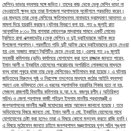
মেশিন) ভাড়ার ব্যবসার সঙ্গে জড়িত। তাদের কাছ থেকে ভেকু মেশিন ভাড়া না
নেওয়াতেই ক্ষুব্ধ হয়ে তারা উপজেলা প্রশাসনকে সুকৌশলে প্রভাবিত করেন।
এর মাধ্যমে তারা ভেকু মেশিনের ক্ষতিসাধনসহ নানাভাবে ভ্রাম্যমাণ আদালত ও
মামলা দিয়ে হয়রানি করছেন।​ঘটনার বিবরণে বলা হয়, গত ৬ জুলাই রাত
আনুমানিক ৮:৩০ টায় বাগমারা মোহনগঞ্জ মাদ্রাসার সামনে একটি লোবেড
ট্রলিতে রাখা এক্সকাভেটর (ভেকু মেশিন) ও দুই ড্রাইভারকে আটক করে
উপজেলা প্রশাসন। পরবর্তীতে গাড়ি দুটি আটক রেখে ড্রাইভারদের ছেড়ে দেওয়া
হয় এবং অজ্ঞাত কারণে ট্রলিটিও ছেড়ে দেওয়া হয়। এরপর গত ২৬ জুলাই
সহকারী কমিশনার (ভূমি) কার্যালয়ে যোগাযোগ করা হলে রাজ্জাক জানতে পারেন,
ইমান আলী ও ইব্রাহিম হোসেনের প্ররোচনায় অপরিচিত লোকজনের মাধ্যমে
বন্ধ থাকা পুকুরে থাকা তার ভেকু মেশিনেরও ক্ষতিসাধন করা হয়েছে।​ এ ঘটনায়
জড়িতদের বিরুদ্ধে সুষ্ঠু ও নিরপেক্ষ তদন্তের মাধ্যমে কঠোর আইনি ব্যবস্থা
গ্রহণ এবং ভবিষ্যতে যেন এ ধরনের প্রশাসনিক হয়রানির শিকার হতে না হয়,
সেজন্য রাজশাহী বিভাগীয় কমিশনার ড.আ.ন.ম. বজলুর রশীদ ( অতিরিক্ত
সচিব) ও জেলা প্রশাসক কাজী শহিদুল ইসলাম মাননীয় প্রধানমন্ত্রী ও
জনপ্রশাসনের মাননীয় মন্ত্রী মহোদয়ের কাছে আবেদন জানানো হয়েছে।​ তবে
অভিযোগের বিষয়ে জানতে মো. ইমান আলী ও মো. ইব্রাহিম হোসেনের সাথে
যোগাযোগের চেষ্টা করা হলেও তারা এ বিষয়ে কোনো মন্তব্য করতে রাজি হননি।
এ বিষয়ে মুঠোফোন জানতে চাইলে জনপ্রশাসন মন্ত্রণালয়ের যুগ্ন সচিব শৃঙ্খলা