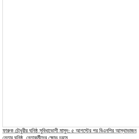
ফারুক চৌধুরীর ঘনিষ্ঠ সুবিধাভোগী মাসুদ: ৫ আগস্টের পর বিএনপির আস্থাভাজন
নেতার ঘনিষ্ঠ, নেতাকর্মীদের ক্ষোভ চরমে