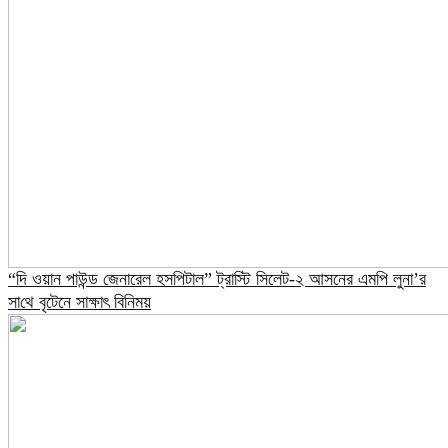
“দি ওয়ান পাউন্ড জেনারেল হসপিটাল” ট্রাস্টি সিলেট-২ আসনের এমপি লুনা’র
সা‌থে বৃটেনে সাক্ষাৎ বিনিময়