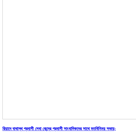
রিয়াদে বাথাস্থ প্রবাসী সেবা কেন্দ্রে প্রবাসী সাংবাদিকদের সাথে মতবিনিময় সভায়;