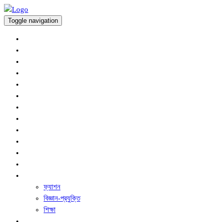
Toggle navigation
অর্থনীতি
প্রচ্ছদ
আন্তর্জাতিক
কৃষি সংবাদ
খেলাধুলা
জাতীয়
বিনোদন
রাজনীতি
সারাদেশ
স্বাস্থ্য
অপরাধ
ধর্ম ও নৈতিক শিক্ষা
অন্যান্য
ফ্যাশন
বিজ্ঞান-প্রযুক্তি
শিক্ষা
ফিচার