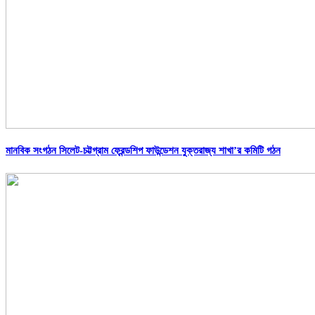
মানবিক সংগঠন সিলেট-চট্টগ্রাম ফ্রেন্ডশিপ ফাউন্ডেশন যুক্তরাজ্য শাখা’র কমিটি গঠন