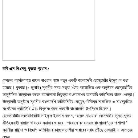
কবি এস.পি.সেবু, ব্যুরো প্রধান :
স্পেনের বার্সেলোনায় রয়েল নাওয়াব নামে নতুন একটি বাংলাদেশি রেস্তোরাঁর উদ্বোধন করা
হয়েছে। বুধবার (১ জুলাই) স্থানীয় সময় সন্ধ্যা ৯টায় আয়োজিত এক অনুষ্ঠানে রেস্তোরাঁটির
আনুষ্ঠানিক উদ্বোধন করেন বার্সেলোনা নিযুক্ত বাংলাদেশের অনারারি কাউন্সিলর রামন পেদ্রো।
উদ্বোধনী অনুষ্ঠানে স্থানীয় বাংলাদেশি কমিউনিটির নেতৃবৃন্দ, বিভিন্ন সামাজিক ও সাংস্কৃতিক
সংগঠনের প্রতিনিধি এবং বিপুলসংখ্যক প্রবাসী বাংলাদেশি উপস্থিত ছিলেন।
রেস্তোরাঁটির স্বত্বাধিকারী সাইফুল ইসলাম বলেন, ‘রয়েল নাওয়াব’ রেস্তোরাঁয় সুলভ মূল্যে
ঐতিহ্যবাহী বাঙালি খাবারের সমাহার থাকবে। প্রবাসে বসবাসরত বাংলাদেশিদের পাশাপাশি
স্থানীয় বাসিন্দা ও বিদেশি অতিথিদের কাছেও দেশীয় খাবারের স্বাদ পৌঁছে দেওয়াই এ আমাদের
লক্ষ্য।