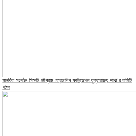
মানবিক সংগঠন সিলেট-চট্টগ্রাম ফ্রেন্ডশিপ ফাউন্ডেশন যুক্তরাজ্য শাখা’র কমিটি
গঠন