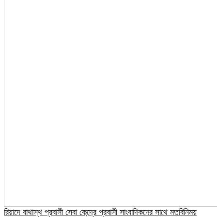
রিয়াদে বাথাস্থ প্রবাসী সেবা কেন্দ্রে প্রবাসী সাংবাদিকদের সাথে মতবিনিময়