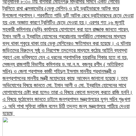
আনুমানিক ৮:৩০ টায় বাগমারা মোহনগঞ্জ মাদ্রাসার সামনে একটি লোবেড
ট্রলিতে রাখা এক্সকাভেটর (ভেকু মেশিন) ও দুই ড্রাইভারকে আটক করে
উপজেলা প্রশাসন। পরবর্তীতে গাড়ি দুটি আটক রেখে ড্রাইভারদের ছেড়ে দেওয়া
হয় এবং অজ্ঞাত কারণে ট্রলিটিও ছেড়ে দেওয়া হয়। এরপর গত ২৬ জুলাই
সহকারী কমিশনার (ভূমি) কার্যালয়ে যোগাযোগ করা হলে রাজ্জাক জানতে পারেন,
ইমান আলী ও ইব্রাহিম হোসেনের প্ররোচনায় অপরিচিত লোকজনের মাধ্যমে
বন্ধ থাকা পুকুরে থাকা তার ভেকু মেশিনেরও ক্ষতিসাধন করা হয়েছে।​ এ ঘটনায়
জড়িতদের বিরুদ্ধে সুষ্ঠু ও নিরপেক্ষ তদন্তের মাধ্যমে কঠোর আইনি ব্যবস্থা
গ্রহণ এবং ভবিষ্যতে যেন এ ধরনের প্রশাসনিক হয়রানির শিকার হতে না হয়,
সেজন্য রাজশাহী বিভাগীয় কমিশনার ড.আ.ন.ম. বজলুর রশীদ ( অতিরিক্ত
সচিব) ও জেলা প্রশাসক কাজী শহিদুল ইসলাম মাননীয় প্রধানমন্ত্রী ও
জনপ্রশাসনের মাননীয় মন্ত্রী মহোদয়ের কাছে আবেদন জানানো হয়েছে।​ তবে
অভিযোগের বিষয়ে জানতে মো. ইমান আলী ও মো. ইব্রাহিম হোসেনের সাথে
যোগাযোগের চেষ্টা করা হলেও তারা এ বিষয়ে কোনো মন্তব্য করতে রাজি হননি।
এ বিষয়ে মুঠোফোন জানতে চাইলে জনপ্রশাসন মন্ত্রণালয়ের যুগ্ন সচিব শৃঙ্খলা
-১ অধি শাখা সুফিয়া নাজিম বলেন চিঠি তদন্ত জন্য মন্ত্রণালয়ে পাঠিয়ে দেওয়া
হয়েছে ​