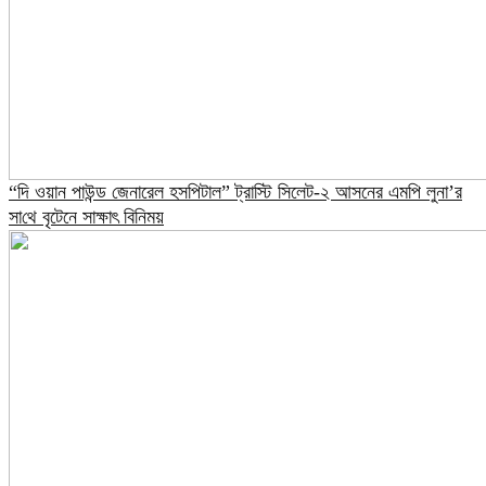
“দি ওয়ান পাউন্ড জেনারেল হসপিটাল” ট্রাস্টি সিলেট-২ আসনের এমপি লুনা’র
সা‌থে বৃটেনে সাক্ষাৎ বিনিময়