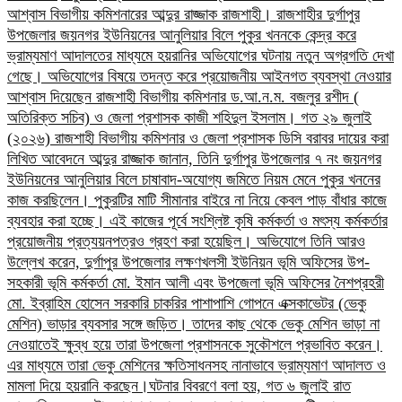
আশ্বাস বিভাগীয় কমিশনারের আব্দুর রাজ্জাক রাজশাহী। রাজশাহীর দুর্গাপুর
উপজেলার জয়নগর ইউনিয়নের আনুলিয়ার বিলে পুকুর খননকে কেন্দ্র করে
ভ্রাম্যমাণ আদালতের মাধ্যমে হয়রানির অভিযোগের ঘটনায় নতুন অগ্রগতি দেখা
গেছে। অভিযোগের বিষয়ে তদন্ত করে প্রয়োজনীয় আইনগত ব্যবস্থা নেওয়ার
আশ্বাস দিয়েছেন রাজশাহী বিভাগীয় কমিশনার ড.আ.ন.ম. বজলুর রশীদ (
অতিরিক্ত সচিব) ও জেলা প্রশাসক কাজী শহিদুল ইসলাম। গত ২৯ জুলাই
(২০২৬) রাজশাহী বিভাগীয় কমিশনার ও জেলা প্রশাসক ডিসি বরাবর দায়ের করা
লিখিত আবেদনে আব্দুর রাজ্জাক জানান, তিনি দুর্গাপুর উপজেলার ৭ নং জয়নগর
ইউনিয়নের আনুলিয়ার বিলে চাষাবাদ-অযোগ্য জমিতে নিয়ম মেনে পুকুর খননের
কাজ করছিলেন। পুকুরটির মাটি সীমানার বাইরে না নিয়ে কেবল পাড় বাঁধার কাজে
ব্যবহার করা হচ্ছে। এই কাজের পূর্বে সংশ্লিষ্ট কৃষি কর্মকর্তা ও মৎস্য কর্মকর্তার
প্রয়োজনীয় প্রত্যয়নপত্রও গ্রহণ করা হয়েছিল।​ অভিযোগে তিনি আরও
উল্লেখ করেন, দুর্গাপুর উপজেলার লক্ষণখলসী ইউনিয়ন ভূমি অফিসের উপ-
সহকারী ভূমি কর্মকর্তা মো. ইমান আলী এবং উপজেলা ভূমি অফিসের নৈশপ্রহরী
মো. ইব্রাহিম হোসেন সরকারি চাকরির পাশাপাশি গোপনে এক্সকাভেটর (ভেকু
মেশিন) ভাড়ার ব্যবসার সঙ্গে জড়িত। তাদের কাছ থেকে ভেকু মেশিন ভাড়া না
নেওয়াতেই ক্ষুব্ধ হয়ে তারা উপজেলা প্রশাসনকে সুকৌশলে প্রভাবিত করেন।
এর মাধ্যমে তারা ভেকু মেশিনের ক্ষতিসাধনসহ নানাভাবে ভ্রাম্যমাণ আদালত ও
মামলা দিয়ে হয়রানি করছেন।​ঘটনার বিবরণে বলা হয়, গত ৬ জুলাই রাত