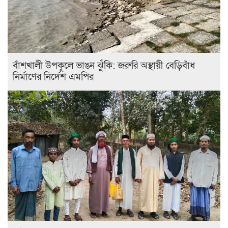
বাঁশখালী উপকূলে ভাঙন ঝুঁকি: জরুরি অস্থায়ী বেড়িবাঁধ
নির্মাণের নির্দেশ এমপির