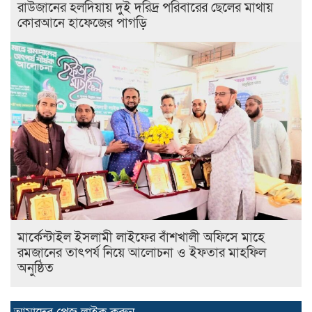
রাউজানের হলদিয়ায় দুই দরিদ্র পরিবারের ছেলের মাথায়
কোরআনে হাফেজের পাগড়ি
মার্কেন্টাইল ইসলামী লাইফের বাঁশখালী অফিসে মাহে
রমজানের তাৎপর্য নিয়ে আলোচনা ও ইফতার মাহফিল
অনুষ্ঠিত