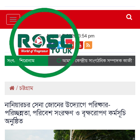
Toggle
navigation
August 7, 2026, 3:54 pm
সংবাদ শিরোনাম
আমছুর কেন্দ্রীয় সাংগঠনিক সম্পাদক কাজী ছাদিক
/
চট্টগ্রাম
নানিয়ারচর সেনা জোনের উদ্যোগে পরিষ্কার-
পরিচ্ছন্নতা, পরিবেশ সংরক্ষণ ও বৃক্ষরোপণ কর্মসূচি
অনুষ্ঠিত