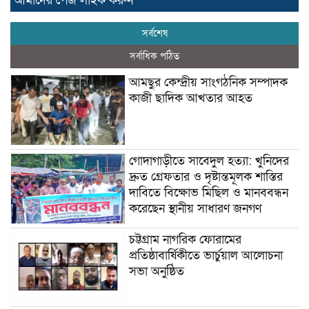
আমাদের পেজ লাইক করুন
সর্বশেষ
সর্বাধিক পঠিত
আমছুর কেন্দ্রীয় সাংগঠনিক সম্পাদক
কাজী ছাদিক আখতার আহত
গোদাগাড়ীতে সাবেদুল হত্যা: খুনিদের
দ্রুত গ্রেফতার ও দৃষ্টান্তমূলক শাস্তির
দাবিতে বিক্ষোভ মিছিল ও মানববন্ধন
করেছেন স্থানীয় সাধারণ জনগণ
চট্টগ্রাম নাগরিক ফোরামের
প্রতিষ্ঠাবার্ষিকীতে ভার্চুয়াল আলোচনা
সভা অনুষ্ঠিত