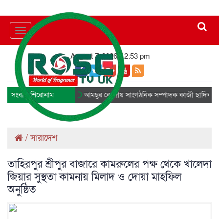
Toggle
navigation
August 7, 2026, 12:53 pm
সংবাদ শিরোনাম
আমছুর কেন্দ্রীয় সাংগঠনিক সম্পাদক কাজী ছাদিক আখতা
/
সারাদেশ
তাহিরপুর শ্রীপুর বাজারে কামরুলের পক্ষ থেকে খালেদা
জিয়ার সুস্থতা কামনায় মিলাদ ও দোয়া মাহফিল
অনুষ্ঠিত