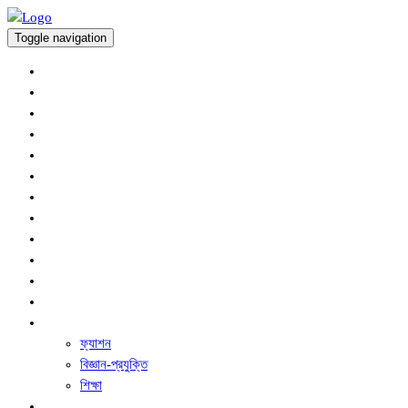
Toggle navigation
অর্থনীতি
প্রচ্ছদ
আন্তর্জাতিক
কৃষি সংবাদ
খেলাধুলা
জাতীয়
বিনোদন
রাজনীতি
সারাদেশ
স্বাস্থ্য
অপরাধ
ধর্ম ও নৈতিক শিক্ষা
অন্যান্য
ফ্যাশন
বিজ্ঞান-প্রযুক্তি
শিক্ষা
ফিচার