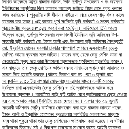
লিখিত আবেদনে আব্দুর রাজ্জাক জানান, তিনি দুর্গাপুর উপজেলার ৭ নং জয়নগর
ইউনিয়নের আনুলিয়ার বিলে চাষাবাদ-অযোগ্য জমিতে নিয়ম মেনে পুকুর খননের
কাজ করছিলেন। পুকুরটির মাটি সীমানার বাইরে না নিয়ে কেবল পাড় বাঁধার কাজে
ব্যবহার করা হচ্ছে। এই কাজের পূর্বে সংশ্লিষ্ট কৃষি কর্মকর্তা ও মৎস্য কর্মকর্তার
প্রয়োজনীয় প্রত্যয়নপত্রও গ্রহণ করা হয়েছিল।​ অভিযোগে তিনি আরও
উল্লেখ করেন, দুর্গাপুর উপজেলার লক্ষণখলসী ইউনিয়ন ভূমি অফিসের উপ-
সহকারী ভূমি কর্মকর্তা মো. ইমান আলী এবং উপজেলা ভূমি অফিসের নৈশপ্রহরী
মো. ইব্রাহিম হোসেন সরকারি চাকরির পাশাপাশি গোপনে এক্সকাভেটর (ভেকু
মেশিন) ভাড়ার ব্যবসার সঙ্গে জড়িত। তাদের কাছ থেকে ভেকু মেশিন ভাড়া না
নেওয়াতেই ক্ষুব্ধ হয়ে তারা উপজেলা প্রশাসনকে সুকৌশলে প্রভাবিত করেন।
এর মাধ্যমে তারা ভেকু মেশিনের ক্ষতিসাধনসহ নানাভাবে ভ্রাম্যমাণ আদালত ও
মামলা দিয়ে হয়রানি করছেন।​ঘটনার বিবরণে বলা হয়, গত ৬ জুলাই রাত
আনুমানিক ৮:৩০ টায় বাগমারা মোহনগঞ্জ মাদ্রাসার সামনে একটি লোবেড
ট্রলিতে রাখা এক্সকাভেটর (ভেকু মেশিন) ও দুই ড্রাইভারকে আটক করে
উপজেলা প্রশাসন। পরবর্তীতে গাড়ি দুটি আটক রেখে ড্রাইভারদের ছেড়ে দেওয়া
হয় এবং অজ্ঞাত কারণে ট্রলিটিও ছেড়ে দেওয়া হয়। এরপর গত ২৬ জুলাই
সহকারী কমিশনার (ভূমি) কার্যালয়ে যোগাযোগ করা হলে রাজ্জাক জানতে পারেন,
ইমান আলী ও ইব্রাহিম হোসেনের প্ররোচনায় অপরিচিত লোকজনের মাধ্যমে
বন্ধ থাকা পুকুরে থাকা তার ভেকু মেশিনেরও ক্ষতিসাধন করা হয়েছে।​ এ ঘটনায়
জড়িতদের বিরুদ্ধে সুষ্ঠু ও নিরপেক্ষ তদন্তের মাধ্যমে কঠোর আইনি ব্যবস্থা