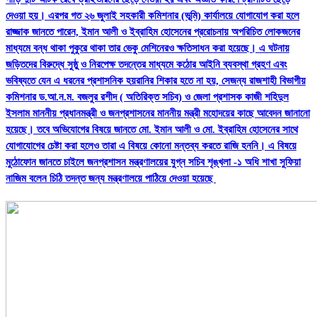
দেওয়া হয়। এরপর গত ২৬ জুলাই সহকারী কমিশনার (ভূমি) কার্যালয়ে যোগাযোগ করা হলে
রাজ্জাক জানতে পারেন, ইমান আলী ও ইব্রাহিম হোসেনের প্ররোচনায় অপরিচিত লোকজনের
মাধ্যমে বন্ধ থাকা পুকুরে থাকা তার ভেকু মেশিনেরও ক্ষতিসাধন করা হয়েছে।​ এ ঘটনায়
জড়িতদের বিরুদ্ধে সুষ্ঠু ও নিরপেক্ষ তদন্তের মাধ্যমে কঠোর আইনি ব্যবস্থা গ্রহণ এবং
ভবিষ্যতে যেন এ ধরনের প্রশাসনিক হয়রানির শিকার হতে না হয়, সেজন্য রাজশাহী বিভাগীয়
কমিশনার ড.আ.ন.ম. বজলুর রশীদ ( অতিরিক্ত সচিব) ও জেলা প্রশাসক কাজী শহিদুল
ইসলাম মাননীয় প্রধানমন্ত্রী ও জনপ্রশাসনের মাননীয় মন্ত্রী মহোদয়ের কাছে আবেদন জানানো
হয়েছে।​ তবে অভিযোগের বিষয়ে জানতে মো. ইমান আলী ও মো. ইব্রাহিম হোসেনের সাথে
যোগাযোগের চেষ্টা করা হলেও তারা এ বিষয়ে কোনো মন্তব্য করতে রাজি হননি। এ বিষয়ে
মুঠোফোন জানতে চাইলে জনপ্রশাসন মন্ত্রণালয়ের যুগ্ন সচিব শৃঙ্খলা -১ অধি শাখা সুফিয়া
নাজিম বলেন চিঠি তদন্ত জন্য মন্ত্রণালয়ে পাঠিয়ে দেওয়া হয়েছে ​