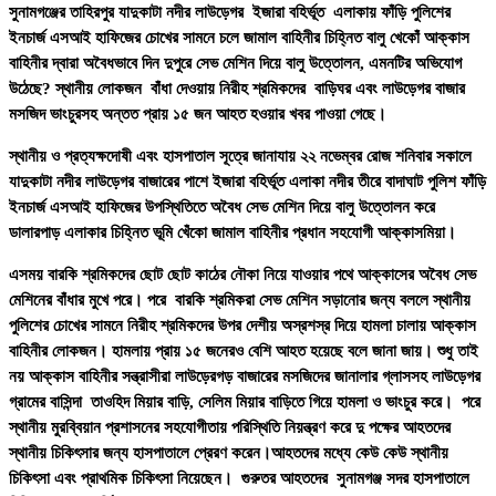
সুনামগঞ্জের তাহিরপুর যাদুকাটা নদীর লাউড়েগর ইজারা বহির্ভূত এলাকায় ফাঁড়ি পুলিশের
ইনচার্জ এসআই হাফিজের চোখের সামনে চলে জামাল বাহিনীর চিহ্নিত বালু খেকোঁ আক্কাস
বাহিনীর দ্বারা অবৈধভাবে দিন দুপুরে সেভ মেশিন দিয়ে বালু উত্তোলন, এমনটির অভিযোগ
উঠেছে? স্থানীয় লোকজন বাঁধা দেওয়ায় নিরীহ শ্রমিকদের বাড়িঘর এবং লাউড়েগর বাজার
মসজিদ ভাংচুরসহ অন্তত প্রায় ১৫ জন আহত হওয়ার খবর পাওয়া গেছে।
স্থানীয় ও প্রত্যক্ষদোষী এবং হাসপাতাল সূত্রে জানাযায় ২২ নভেম্বর রোজ শনিবার সকালে
যাদুকাটা নদীর লাউড়েগর বাজারের পাশে ইজারা বহির্ভূত এলাকা নদীর তীরে বাদাঘাট পুলিশ ফাঁড়ি
ইনচার্জ এসআই হাফিজের উপস্থিতিতে অবৈধ সেভ মেশিন দিয়ে বালু উত্তোলন করে
ডালারপাড় এলাকার চিহ্নিত ভূমি খেঁকো জামাল বাহিনীর প্রধান সহযোগী আক্কাসমিয়া।
এসময় বারকি শ্রমিকদের ছোট ছোট কাঠের নৌকা নিয়ে যাওয়ার পথে আক্কাসের অবৈধ সেভ
মেশিনের বাঁধার মুখে পরে। পরে বারকি শ্রমিকরা সেভ মেশিন সড়ানোর জন্য বললে স্থানীয়
পুলিশের চোখের সামনে নিরীহ শ্রমিকদের উপর দেশীয় অস্রশস্র দিয়ে হামলা চালায় আক্কাস
বাহিনীর লোকজন। হামলায় প্রায় ১৫ জনেরও বেশি আহত হয়েছে বলে জানা জায়। শুধু তাই
নয় আক্কাস বাহিনীর সন্ত্রাসীরা লাউড়েরগড় বাজারের মসজিদের জানালার গ্লাসসহ লাউড়েগর
গ্রামের বাসিন্দা তাওহিদ মিয়ার বাড়ি, সেলিম মিয়ার বাড়িতে গিয়ে হামলা ও ভাংচুর করে। পরে
স্থানীয় মুরব্বিয়ান প্রশাসনের সহযোগীতায় পরিস্থিতি নিয়ন্ত্রণ করে দু পক্ষের আহতদের
স্থানীয় চিকিৎসার জন্য হাসপাতালে প্রেরণ করেন।আহতদের মধ্যে কেউ কেউ স্থানীয়
চিকিৎসা এবং প্রাথমিক চিকিৎসা নিয়েছেন। গুরুতর আহতদের সুনামগঞ্জ সদর হাসপাতালে