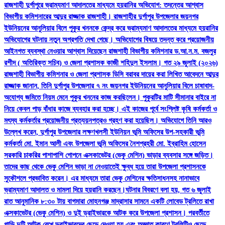
রাজশাহী দুর্গাপুরে ভ্রাম্যমাণ আদালতের মাধ্যমে হয়রানির অভিযোগ: তদন্তের আশ্বাস
বিভাগীয় কমিশনারের আব্দুর রাজ্জাক রাজশাহী। রাজশাহীর দুর্গাপুর উপজেলার জয়নগর
ইউনিয়নের আনুলিয়ার বিলে পুকুর খননকে কেন্দ্র করে ভ্রাম্যমাণ আদালতের মাধ্যমে হয়রানির
অভিযোগের ঘটনায় নতুন অগ্রগতি দেখা গেছে। অভিযোগের বিষয়ে তদন্ত করে প্রয়োজনীয়
আইনগত ব্যবস্থা নেওয়ার আশ্বাস দিয়েছেন রাজশাহী বিভাগীয় কমিশনার ড.আ.ন.ম. বজলুর
রশীদ ( অতিরিক্ত সচিব) ও জেলা প্রশাসক কাজী শহিদুল ইসলাম। গত ২৯ জুলাই (২০২৬)
রাজশাহী বিভাগীয় কমিশনার ও জেলা প্রশাসক ডিসি বরাবর দায়ের করা লিখিত আবেদনে আব্দুর
রাজ্জাক জানান, তিনি দুর্গাপুর উপজেলার ৭ নং জয়নগর ইউনিয়নের আনুলিয়ার বিলে চাষাবাদ-
অযোগ্য জমিতে নিয়ম মেনে পুকুর খননের কাজ করছিলেন। পুকুরটির মাটি সীমানার বাইরে না
নিয়ে কেবল পাড় বাঁধার কাজে ব্যবহার করা হচ্ছে। এই কাজের পূর্বে সংশ্লিষ্ট কৃষি কর্মকর্তা ও
মৎস্য কর্মকর্তার প্রয়োজনীয় প্রত্যয়নপত্রও গ্রহণ করা হয়েছিল।​ অভিযোগে তিনি আরও
উল্লেখ করেন, দুর্গাপুর উপজেলার লক্ষণখলসী ইউনিয়ন ভূমি অফিসের উপ-সহকারী ভূমি
কর্মকর্তা মো. ইমান আলী এবং উপজেলা ভূমি অফিসের নৈশপ্রহরী মো. ইব্রাহিম হোসেন
সরকারি চাকরির পাশাপাশি গোপনে এক্সকাভেটর (ভেকু মেশিন) ভাড়ার ব্যবসার সঙ্গে জড়িত।
তাদের কাছ থেকে ভেকু মেশিন ভাড়া না নেওয়াতেই ক্ষুব্ধ হয়ে তারা উপজেলা প্রশাসনকে
সুকৌশলে প্রভাবিত করেন। এর মাধ্যমে তারা ভেকু মেশিনের ক্ষতিসাধনসহ নানাভাবে
ভ্রাম্যমাণ আদালত ও মামলা দিয়ে হয়রানি করছেন।​ঘটনার বিবরণে বলা হয়, গত ৬ জুলাই
রাত আনুমানিক ৮:৩০ টায় বাগমারা মোহনগঞ্জ মাদ্রাসার সামনে একটি লোবেড ট্রলিতে রাখা
এক্সকাভেটর (ভেকু মেশিন) ও দুই ড্রাইভারকে আটক করে উপজেলা প্রশাসন। পরবর্তীতে
গাড়ি দুটি আটক রেখে ড্রাইভারদের ছেড়ে দেওয়া হয় এবং অজ্ঞাত কারণে ট্রলিটিও ছেড়ে