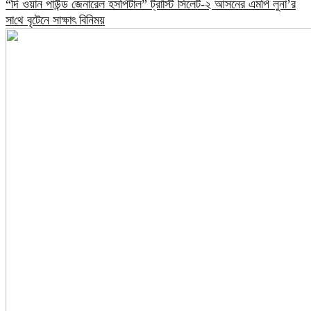
“দি ওয়ান পাউন্ড জেনারেল হসপিটাল” ট্রাস্টি সিলেট-২ আসনের এমপি লুনা’র
সা‌থে বৃটেনে সাক্ষাৎ বিনিময়