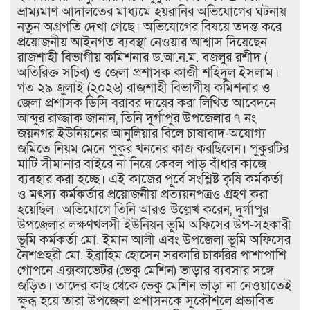
ভ্রাম্যমাণ আদালতের মাধ্যমে হয়রানির অভিযোগের ঘটনায়
নতুন অগ্রগতি দেখা গেছে। অভিযোগের বিষয়ে তদন্ত করে
প্রয়োজনীয় আইনগত ব্যবস্থা নেওয়ার আশ্বাস দিয়েছেন
রাজশাহী বিভাগীয় কমিশনার ড.আ.ন.ম. বজলুর রশীদ (
অতিরিক্ত সচিব) ও জেলা প্রশাসক কাজী শহিদুল ইসলাম।
গত ২৯ জুলাই (২০২৬) রাজশাহী বিভাগীয় কমিশনার ও
জেলা প্রশাসক ডিসি বরাবর দায়ের করা লিখিত আবেদনে
আব্দুর রাজ্জাক জানান, তিনি দুর্গাপুর উপজেলার ৭ নং
জয়নগর ইউনিয়নের আনুলিয়ার বিলে চাষাবাদ-অযোগ্য
জমিতে নিয়ম মেনে পুকুর খননের কাজ করছিলেন। পুকুরটির
মাটি সীমানার বাইরে না নিয়ে কেবল পাড় বাঁধার কাজে
ব্যবহার করা হচ্ছে। এই কাজের পূর্বে সংশ্লিষ্ট কৃষি কর্মকর্তা
ও মৎস্য কর্মকর্তার প্রয়োজনীয় প্রত্যয়নপত্রও গ্রহণ করা
হয়েছিল।​ অভিযোগে তিনি আরও উল্লেখ করেন, দুর্গাপুর
উপজেলার লক্ষণখলসী ইউনিয়ন ভূমি অফিসের উপ-সহকারী
ভূমি কর্মকর্তা মো. ইমান আলী এবং উপজেলা ভূমি অফিসের
নৈশপ্রহরী মো. ইব্রাহিম হোসেন সরকারি চাকরির পাশাপাশি
গোপনে এক্সকাভেটর (ভেকু মেশিন) ভাড়ার ব্যবসার সঙ্গে
জড়িত। তাদের কাছ থেকে ভেকু মেশিন ভাড়া না নেওয়াতেই
ক্ষুব্ধ হয়ে তারা উপজেলা প্রশাসনকে সুকৌশলে প্রভাবিত