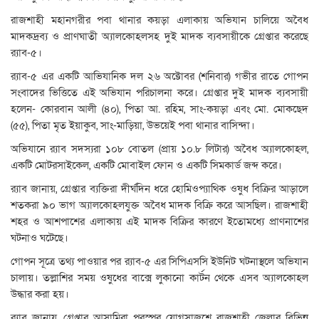
রাজশাহী মহানগরীর পবা থানার কয়ড়া এলাকায় অভিযান চালিয়ে অবৈধ
মাদকদ্রব্য ও প্রাণঘাতী অ্যালকোহলসহ দুই মাদক ব্যবসায়ীকে গ্রেপ্তার করেছে
র‌্যাব-৫।
র‌্যাব-৫ এর একটি আভিযানিক দল ২৬ অক্টোবর (শনিবার) গভীর রাতে গোপন
সংবাদের ভিত্তিতে এই অভিযান পরিচালনা করে। গ্রেপ্তার দুই মাদক ব্যবসায়ী
হলেন- কোরবান আলী (৪০), পিতা আ. রহিম, সাং-কয়ড়া এবং মো. মোকছেদ
(৫৫), পিতা মৃত ইয়াকুব, সাং-মাড়িয়া, উভয়েই পবা থানার বাসিন্দা।
অভিযানে র‌্যাব সদস্যরা ১০৮ বোতল (প্রায় ১০.৮ লিটার) অবৈধ অ্যালকোহল,
একটি মোটরসাইকেল, একটি মোবাইল ফোন ও একটি সিমকার্ড জব্দ করে।
র‌্যাব জানায়, গ্রেপ্তার ব্যক্তিরা দীর্ঘদিন ধরে হোমিওপ্যাথিক ওষুধ বিক্রির আড়ালে
শতকরা ৯০ ভাগ অ্যালকোহলযুক্ত অবৈধ মাদক বিক্রি করে আসছিল। রাজশাহী
শহর ও আশপাশের এলাকায় এই মাদক বিক্রির কারণে ইতোমধ্যে প্রাণনাশের
ঘটনাও ঘটেছে।
গোপন সূত্রে তথ্য পাওয়ার পর র‌্যাব-৫ এর সিপিএসসি ইউনিট ঘটনাস্থলে অভিযান
চালায়। তল্লাশির সময় ওষুধের বাক্সে লুকানো কার্টন থেকে এসব অ্যালকোহল
উদ্ধার করা হয়।
র‌্যাব জানায়, গ্রেপ্তার আসামিরা পরস্পর যোগসাজশে রাজশাহী জেলার বিভিন্ন