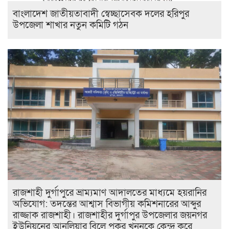
বাংলাদেশ জাতীয়তাবাদী স্বেচ্ছাসেবক দলের হরিপুর
উপজেলা শাখার নতুন কমিটি গঠন
রাজশাহী দুর্গাপুরে ভ্রাম্যমাণ আদালতের মাধ্যমে হয়রানির
অভিযোগ: তদন্তের আশ্বাস বিভাগীয় কমিশনারের আব্দুর
রাজ্জাক রাজশাহী। রাজশাহীর দুর্গাপুর উপজেলার জয়নগর
ইউনিয়নের আনুলিয়ার বিলে পুকুর খননকে কেন্দ্র করে