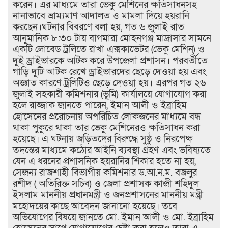
করেন। এর মাধ্যমে তারা ভেকু মেশিনের ক্ষতিসাধনসহ
নানাভাবে ভ্রাম্যমাণ আদালত ও মামলা দিয়ে হয়রানি
করছেন।​ঘটনার বিবরণে বলা হয়, গত ৬ জুলাই রাত
আনুমানিক ৮:৩০ টায় বাগমারা মোহনগঞ্জ মাদ্রাসার সামনে
একটি লোবেড ট্রলিতে রাখা এক্সকাভেটর (ভেকু মেশিন) ও
দুই ড্রাইভারকে আটক করে উপজেলা প্রশাসন। পরবর্তীতে
গাড়ি দুটি আটক রেখে ড্রাইভারদের ছেড়ে দেওয়া হয় এবং
অজ্ঞাত কারণে ট্রলিটিও ছেড়ে দেওয়া হয়। এরপর গত ২৬
জুলাই সহকারী কমিশনার (ভূমি) কার্যালয়ে যোগাযোগ করা
হলে রাজ্জাক জানতে পারেন, ইমান আলী ও ইব্রাহিম
হোসেনের প্ররোচনায় অপরিচিত লোকজনের মাধ্যমে বন্ধ
থাকা পুকুরে থাকা তার ভেকু মেশিনেরও ক্ষতিসাধন করা
হয়েছে।​ এ ঘটনায় জড়িতদের বিরুদ্ধে সুষ্ঠু ও নিরপেক্ষ
তদন্তের মাধ্যমে কঠোর আইনি ব্যবস্থা গ্রহণ এবং ভবিষ্যতে
যেন এ ধরনের প্রশাসনিক হয়রানির শিকার হতে না হয়,
সেজন্য রাজশাহী বিভাগীয় কমিশনার ড.আ.ন.ম. বজলুর
রশীদ ( অতিরিক্ত সচিব) ও জেলা প্রশাসক কাজী শহিদুল
ইসলাম মাননীয় প্রধানমন্ত্রী ও জনপ্রশাসনের মাননীয় মন্ত্রী
মহোদয়ের কাছে আবেদন জানানো হয়েছে।​ তবে
অভিযোগের বিষয়ে জানতে মো. ইমান আলী ও মো. ইব্রাহিম