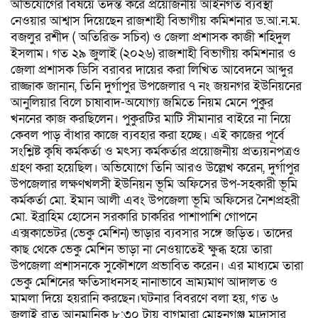
অভিযোগের বিষয়ে তদন্ত করে প্রয়োজনীয় আইনগত ব্যবস্থা
নেওয়ার আশ্বাস দিয়েছেন রাজশাহী বিভাগীয় কমিশনার ড.আ.ন.ম.
বজলুর রশীদ ( অতিরিক্ত সচিব) ও জেলা প্রশাসক কাজী শহিদুল
ইসলাম। গত ২৯ জুলাই (২০২৬) রাজশাহী বিভাগীয় কমিশনার ও
জেলা প্রশাসক ডিসি বরাবর দায়ের করা লিখিত আবেদনে আব্দুর
রাজ্জাক জানান, তিনি দুর্গাপুর উপজেলার ৭ নং জয়নগর ইউনিয়নের
আনুলিয়ার বিলে চাষাবাদ-অযোগ্য জমিতে নিয়ম মেনে পুকুর
খননের কাজ করছিলেন। পুকুরটির মাটি সীমানার বাইরে না নিয়ে
কেবল পাড় বাঁধার কাজে ব্যবহার করা হচ্ছে। এই কাজের পূর্বে
সংশ্লিষ্ট কৃষি কর্মকর্তা ও মৎস্য কর্মকর্তার প্রয়োজনীয় প্রত্যয়নপত্রও
গ্রহণ করা হয়েছিল।​ অভিযোগে তিনি আরও উল্লেখ করেন, দুর্গাপুর
উপজেলার লক্ষণখলসী ইউনিয়ন ভূমি অফিসের উপ-সহকারী ভূমি
কর্মকর্তা মো. ইমান আলী এবং উপজেলা ভূমি অফিসের নৈশপ্রহরী
মো. ইব্রাহিম হোসেন সরকারি চাকরির পাশাপাশি গোপনে
এক্সকাভেটর (ভেকু মেশিন) ভাড়ার ব্যবসার সঙ্গে জড়িত। তাদের
কাছ থেকে ভেকু মেশিন ভাড়া না নেওয়াতেই ক্ষুব্ধ হয়ে তারা
উপজেলা প্রশাসনকে সুকৌশলে প্রভাবিত করেন। এর মাধ্যমে তারা
ভেকু মেশিনের ক্ষতিসাধনসহ নানাভাবে ভ্রাম্যমাণ আদালত ও
মামলা দিয়ে হয়রানি করছেন।​ঘটনার বিবরণে বলা হয়, গত ৬
জুলাই রাত আনুমানিক ৮:৩০ টায় বাগমারা মোহনগঞ্জ মাদ্রাসার