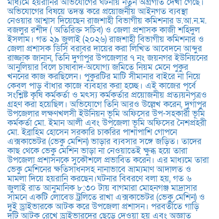
মাধ্যমে হয়রানির অভিযোগের ঘটনায় নতুন অগ্রগতি দেখা গেছে।
অভিযোগের বিষয়ে তদন্ত করে প্রয়োজনীয় আইনগত ব্যবস্থা
নেওয়ার আশ্বাস দিয়েছেন রাজশাহী বিভাগীয় কমিশনার ড.আ.ন.ম.
বজলুর রশীদ ( অতিরিক্ত সচিব) ও জেলা প্রশাসক কাজী শহিদুল
ইসলাম। গত ২৯ জুলাই (২০২৬) রাজশাহী বিভাগীয় কমিশনার ও
জেলা প্রশাসক ডিসি বরাবর দায়ের করা লিখিত আবেদনে আব্দুর
রাজ্জাক জানান, তিনি দুর্গাপুর উপজেলার ৭ নং জয়নগর ইউনিয়নের
আনুলিয়ার বিলে চাষাবাদ-অযোগ্য জমিতে নিয়ম মেনে পুকুর
খননের কাজ করছিলেন। পুকুরটির মাটি সীমানার বাইরে না নিয়ে
কেবল পাড় বাঁধার কাজে ব্যবহার করা হচ্ছে। এই কাজের পূর্বে
সংশ্লিষ্ট কৃষি কর্মকর্তা ও মৎস্য কর্মকর্তার প্রয়োজনীয় প্রত্যয়নপত্রও
গ্রহণ করা হয়েছিল।​ অভিযোগে তিনি আরও উল্লেখ করেন, দুর্গাপুর
উপজেলার লক্ষণখলসী ইউনিয়ন ভূমি অফিসের উপ-সহকারী ভূমি
কর্মকর্তা মো. ইমান আলী এবং উপজেলা ভূমি অফিসের নৈশপ্রহরী
মো. ইব্রাহিম হোসেন সরকারি চাকরির পাশাপাশি গোপনে
এক্সকাভেটর (ভেকু মেশিন) ভাড়ার ব্যবসার সঙ্গে জড়িত। তাদের
কাছ থেকে ভেকু মেশিন ভাড়া না নেওয়াতেই ক্ষুব্ধ হয়ে তারা
উপজেলা প্রশাসনকে সুকৌশলে প্রভাবিত করেন। এর মাধ্যমে তারা
ভেকু মেশিনের ক্ষতিসাধনসহ নানাভাবে ভ্রাম্যমাণ আদালত ও
মামলা দিয়ে হয়রানি করছেন।​ঘটনার বিবরণে বলা হয়, গত ৬
জুলাই রাত আনুমানিক ৮:৩০ টায় বাগমারা মোহনগঞ্জ মাদ্রাসার
সামনে একটি লোবেড ট্রলিতে রাখা এক্সকাভেটর (ভেকু মেশিন) ও
দুই ড্রাইভারকে আটক করে উপজেলা প্রশাসন। পরবর্তীতে গাড়ি
দুটি আটক রেখে ড্রাইভারদের ছেড়ে দেওয়া হয় এবং অজ্ঞাত