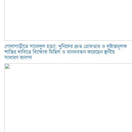
গোদাগাড়ীতে সাবেদুল হত্যা: খুনিদের দ্রুত গ্রেফতার ও দৃষ্টান্তমূলক
শাস্তির দাবিতে বিক্ষোভ মিছিল ও মানববন্ধন করেছেন স্থানীয়
সাধারণ জনগণ