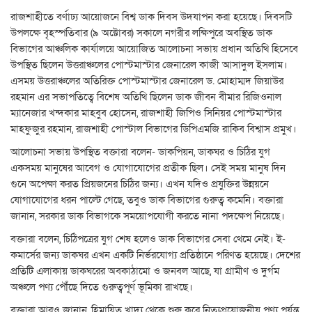
রাজশাহীতে বর্ণাঢ্য আয়োজনে বিশ্ব ডাক দিবস উদযাপন করা হয়েছে। দিবসটি
উপলক্ষে বৃহস্পতিবার (৯ অক্টোবর) সকালে নগরীর লক্ষিপুরে অবস্থিত ডাক
বিভাগের আঞ্চলিক কার্যালয়ে আয়োজিত আলোচনা সভায় প্রধান অতিথি হিসেবে
উপস্থিত ছিলেন উত্তরাঞ্চলের পোস্টমাস্টার জেনারেল কাজী আসাদুল ইসলাম।
এসময় উত্তরাঞ্চলের অতিরিক্ত পোস্টমাস্টার জেনারেল ড. মোহাম্মদ জিয়াউর
রহমান এর সভাপতিত্বে বিশেষ অতিথি ছিলেন ডাক জীবন বীমার রিজিওনাল
ম্যানেজার খন্দকার মাহবুব হোসেন, রাজশাহী জিপিও সিনিয়র পোস্টমাস্টার
মাহফুজুর রহমান, রাজশাহী পোস্টাল বিভাগের ডিপিএমজি রাকিব বিশ্বাস প্রমুখ।
আলোচনা সভায় উপস্থিত বক্তারা বলেন- ডাকপিয়ন, ডাকঘর ও চিঠির যুগ
একসময় মানুষের আবেগ ও যোগাযোগের প্রতীক ছিল। সেই সময় মানুষ দিন
গুনে অপেক্ষা করত প্রিয়জনের চিঠির জন্য। এখন যদিও প্রযুক্তির উন্নয়নে
যোগাযোগের ধরন পাল্টে গেছে, তবুও ডাক বিভাগের গুরুত্ব কমেনি। বক্তারা
জানান, সরকার ডাক বিভাগকে সময়োপযোগী করতে নানা পদক্ষেপ নিয়েছে।
বক্তারা বলেন, চিঠিপত্রের যুগ শেষ হলেও ডাক বিভাগের সেবা থেমে নেই। ই-
কমার্সের জন্য ডাকঘর এখন একটি নির্ভরযোগ্য প্রতিষ্ঠানে পরিণত হয়েছে। দেশের
প্রতিটি এলাকায় ডাকঘরের অবকাঠামো ও জনবল আছে, যা গ্রামীণ ও দুর্গম
অঞ্চলে পণ্য পৌঁছে দিতে গুরুত্বপূর্ণ ভূমিকা রাখছে।
বক্তারা আরও জানান, হিমায়িত খাদ্য থেকে শুরু করে নিত্যপ্রয়োজনীয় পণ্য পর্যন্ত