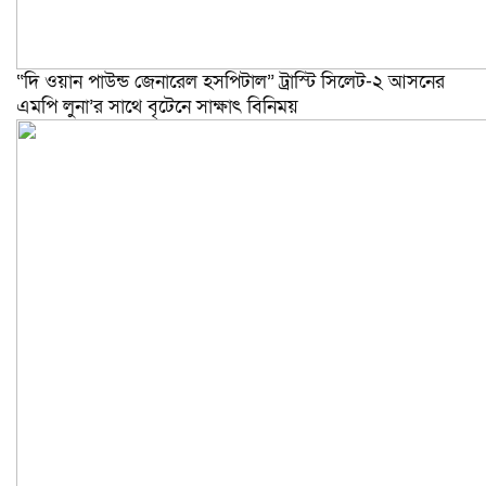
“দি ওয়ান পাউন্ড জেনারেল হসপিটাল” ট্রাস্টি সিলেট-২ আসনের
এমপি লুনা’র সা‌থে বৃটেনে সাক্ষাৎ বিনিময়