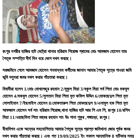
রংপুর নগরীর হাজির হাট মেট্রো থানার হরিরাম পিরোজ গ্ৰামের মোঃ আমজাদ হোসেন তার
পৈতৃক সম্পত্তি দীর্ঘ দিন ধরে ভোগ দখল করছে।
সরজমিনে গেলে আমজাদ হোসেন গনমাধ্যম কর্মীদের জানান আমার পৈতৃক সূত্রে পাওয়া জমি
ভূমি দস্যুরা জবর দখল করার পাঁয়তারা করছে।
বিবাদীরা হলেন 1/মোঃ মোখলেছুর রহমান 2/মুকুল মিয়া 3/বকুল মিয়া সর্ব পিতা মোঃ মকবুল
হোসেন 4/মকবুল হোসেন 5/সুলতান মিয়া পিতা মৃত কফিল উদ্দিন 6/মোকছেদুল পিতা মৃত
সোলাইমান 7/ইছমাইল হোসেন 8/মোকতারুল পিতা মোকছেদুল 9/এনামুল হক পিতা মৃত
আফজাল হোসেন সর্ব সাং হরিরাম পিরোজ,থানা হাজির হাট আর পি এম পি, রংপুর 10/রশিদ
মিয়া 11/ওয়াছমিনা পিতা মহুবর রহমান সাং উঃ পানা পুকুর ,গঙ্গাচড়া, রংপুর।
বীবাদিগন একে অন্যের সহযোগিতায় আমার পৈতৃক সূত্রে প্রাপ্ত জমিখানা জোর পূর্বক জবর
দখল করার পাঁয়তারা করছে। এবং গত 19/09/2025 ইং সকাল আনুমানিক 8 ঘটিকার সময়