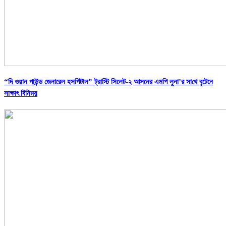
“দি ওয়ান পাউন্ড জেনারেল হসপিটাল” ট্রাস্টি সিলেট-২ আসনের এমপি লুনা’র সা‌থে বৃটেনে
সাক্ষাৎ বিনিময়