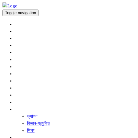
Toggle navigation
অর্থনীতি
প্রচ্ছদ
আন্তর্জাতিক
কৃষি সংবাদ
খেলাধুলা
জাতীয়
বিনোদন
রাজনীতি
সারাদেশ
স্বাস্থ্য
অপরাধ
ধর্ম ও নৈতিক শিক্ষা
অন্যান্য
ফ্যাশন
বিজ্ঞান-প্রযুক্তি
শিক্ষা
ফিচার