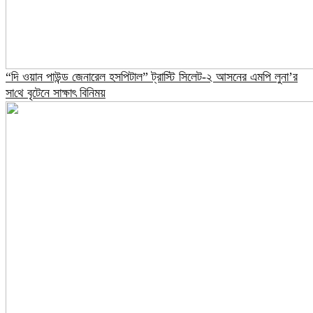
“দি ওয়ান পাউন্ড জেনারেল হসপিটাল” ট্রাস্টি সিলেট-২ আসনের এমপি লুনা’র
সা‌থে বৃটেনে সাক্ষাৎ বিনিময়