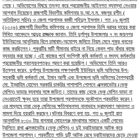
গেছে। অভিযোগের বিষয়ে তদন্ত করে প্রয়োজনীয় আইনগত ব্যবস্থা নেওয়ার
আশ্বাস দিয়েছেন রাজশাহী বিভাগীয় কমিশনার ড.আ.ন.ম. বজলুর রশীদ (
অতিরিক্ত সচিব) ও জেলা প্রশাসক কাজী শহিদুল ইসলাম। গত ২৯ জুলাই
(২০২৬) রাজশাহী বিভাগীয় কমিশনার ও জেলা প্রশাসক ডিসি বরাবর দায়ের করা
লিখিত আবেদনে আব্দুর রাজ্জাক জানান, তিনি দুর্গাপুর উপজেলার ৭ নং জয়নগর
ইউনিয়নের আনুলিয়ার বিলে চাষাবাদ-অযোগ্য জমিতে নিয়ম মেনে পুকুর খননের
কাজ করছিলেন। পুকুরটির মাটি সীমানার বাইরে না নিয়ে কেবল পাড় বাঁধার কাজে
ব্যবহার করা হচ্ছে। এই কাজের পূর্বে সংশ্লিষ্ট কৃষি কর্মকর্তা ও মৎস্য কর্মকর্তার
প্রয়োজনীয় প্রত্যয়নপত্রও গ্রহণ করা হয়েছিল।​ অভিযোগে তিনি আরও
উল্লেখ করেন, দুর্গাপুর উপজেলার লক্ষণখলসী ইউনিয়ন ভূমি অফিসের উপ-
সহকারী ভূমি কর্মকর্তা মো. ইমান আলী এবং উপজেলা ভূমি অফিসের নৈশপ্রহরী
মো. ইব্রাহিম হোসেন সরকারি চাকরির পাশাপাশি গোপনে এক্সকাভেটর (ভেকু
মেশিন) ভাড়ার ব্যবসার সঙ্গে জড়িত। তাদের কাছ থেকে ভেকু মেশিন ভাড়া না
নেওয়াতেই ক্ষুব্ধ হয়ে তারা উপজেলা প্রশাসনকে সুকৌশলে প্রভাবিত করেন।
এর মাধ্যমে তারা ভেকু মেশিনের ক্ষতিসাধনসহ নানাভাবে ভ্রাম্যমাণ আদালত ও
মামলা দিয়ে হয়রানি করছেন।​ঘটনার বিবরণে বলা হয়, গত ৬ জুলাই রাত
আনুমানিক ৮:৩০ টায় বাগমারা মোহনগঞ্জ মাদ্রাসার সামনে একটি লোবেড
ট্রলিতে রাখা এক্সকাভেটর (ভেকু মেশিন) ও দুই ড্রাইভারকে আটক করে
উপজেলা প্রশাসন। পরবর্তীতে গাড়ি দুটি আটক রেখে ড্রাইভারদের ছেড়ে দেওয়া