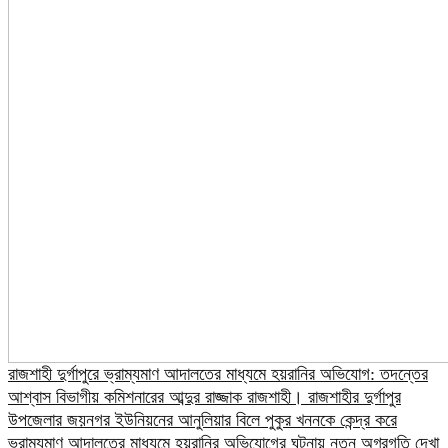
রাজশাহী দুর্গাপুরে ভ্রাম্যমাণ আদালতের মাধ্যমে হয়রানির অভিযোগ: তদন্তের
আশ্বাস বিভাগীয় কমিশনারের আব্দুর রাজ্জাক রাজশাহী। রাজশাহীর দুর্গাপুর
উপজেলার জয়নগর ইউনিয়নের আনুলিয়ার বিলে পুকুর খননকে কেন্দ্র করে
ভ্রাম্যমাণ আদালতের মাধ্যমে হয়রানির অভিযোগের ঘটনায় নতুন অগ্রগতি দেখা