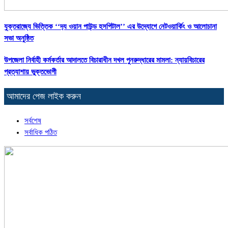
যুক্তরাজ্যে ভিত্তিক ‘‘দ‍্য ওয়ান পাউন্ড হসপিটাল’’ এর উদ্যোগে নেটওয়ার্কিং ও আলোচানা
সভা অনুষ্ঠিত
উপজেলা নির্বাহী কর্মকর্তার আদালতে বিচারাধীন দখল পুনরুদ্ধারের মামলা: ন্যায়বিচারের
প্রত্যাশায় ভুক্তভোগী
আমাদের পেজ লাইক করুন
সর্বশেষ
সর্বাধিক পঠিত