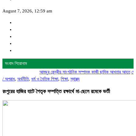
August 7, 2026, 12:59 am
সংবাদ শিরোনাম
আমছুর কেন্দ্রীয় সাংগঠনিক সম্পাদক কাজী ছাদিক আখতার আহত
গোদাগাড়ীত
/
অপরাধ
,
অর্থনীতি
,
ধর্ম ও নৈতিক শিক্ষা
,
শিক্ষা
,
স্বাস্থ্য
রংপুরের হাজির হাটে পৈতৃক সম্পত্তি রক্ষার্থে মা-ছেলে রমেকে ভর্তী