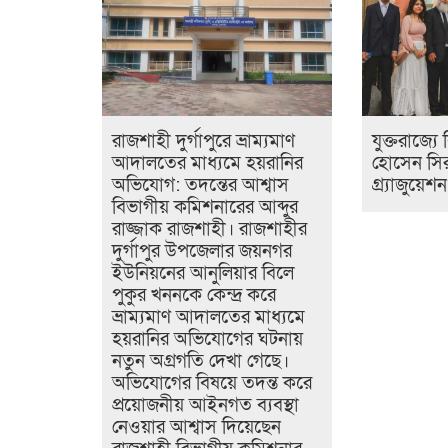
রাজশাহী দুর্গাপুরে ভ্রাম্যমাণ
যুক্তরাজ্য
আদালতের মাধ্যমে হয়রানির
হোসেন সির
অভিযোগ: তদন্তের আশ্বাস
গ্র্যাজুয়েশ
বিভাগীয় কমিশনারের আব্দুর
রাজ্জাক রাজশাহী। রাজশাহীর
দুর্গাপুর উপজেলার জয়নগর
ইউনিয়নের আনুলিয়ার বিলে
পুকুর খননকে কেন্দ্র করে
ভ্রাম্যমাণ আদালতের মাধ্যমে
হয়রানির অভিযোগের ঘটনায়
নতুন অগ্রগতি দেখা গেছে।
অভিযোগের বিষয়ে তদন্ত করে
প্রয়োজনীয় আইনগত ব্যবস্থা
নেওয়ার আশ্বাস দিয়েছেন