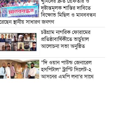
খুনিদের দ্রুত গ্রেফতার ও
দৃষ্টান্তমূলক শাস্তির দাবিতে
বিক্ষোভ মিছিল ও মানববন্ধন
রেছেন স্থানীয় সাধারণ জনগণ
চট্টগ্রাম নাগরিক ফোরামের
প্রতিষ্ঠাবার্ষিকীতে ভার্চুয়াল
আলোচনা সভা অনুষ্ঠিত
“দি ওয়ান পাউন্ড জেনারেল
হসপিটাল” ট্রাস্টি সিলেট-২
আসনের এমপি লুনা’র সা‌থে
বৃটেনে সাক্ষাৎ বিনিময়
মানবিক সংগঠন সিলেট-চট্টগ্রাম
ফ্রেন্ডশিপ ফাউন্ডেশন যুক্তরাজ্য
শাখা’র কমিটি গঠন
বাংলাদেশ জাতীয়তাবাদী
স্বেচ্ছাসেবক দলের হরিপুর