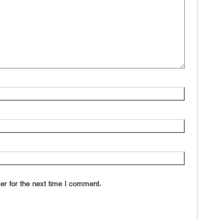
ও
মা
ক্
ও 
এ
শ
ড
প্
জন
জ
ই
চ
র
জন
সু
দে
er for the next time I comment.