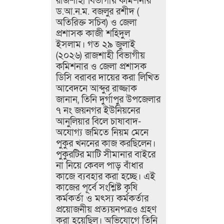
রাজশাহী বিভাগীয় কমিশনার
ড.আ.ন.ম. বজলুর রশীদ (
অতিরিক্ত সচিব) ও জেলা
প্রশাসক কাজী শহিদুল
ইসলাম। গত ২৯ জুলাই
(২০২৬) রাজশাহী বিভাগীয়
কমিশনার ও জেলা প্রশাসক
ডিসি বরাবর দায়ের করা লিখিত
আবেদনে আব্দুর রাজ্জাক
জানান, তিনি দুর্গাপুর উপজেলার
৭ নং জয়নগর ইউনিয়নের
আনুলিয়ার বিলে চাষাবাদ-
অযোগ্য জমিতে নিয়ম মেনে
পুকুর খননের কাজ করছিলেন।
পুকুরটির মাটি সীমানার বাইরে
না নিয়ে কেবল পাড় বাঁধার
কাজে ব্যবহার করা হচ্ছে। এই
কাজের পূর্বে সংশ্লিষ্ট কৃষি
কর্মকর্তা ও মৎস্য কর্মকর্তার
প্রয়োজনীয় প্রত্যয়নপত্রও গ্রহণ
করা হয়েছিল।​ অভিযোগে তিনি