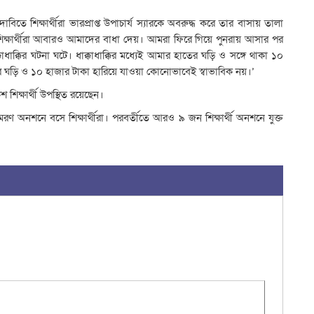
পা
সং
বিতে শিক্ষার্থীরা ভারপ্রাপ্ত উপাচার্য স্যারকে অবরুদ্ধ করে তার বাসায় তালা
প
শিক্ষার্থীরা আবারও আমাদের বাধা দেয়। আমরা ফিরে গিয়ে পুনরায় আসার পর
উ
ক্কির ঘটনা ঘটে। ধাক্কাধাক্কির মধ্যেই আমার হাতের ঘড়ি ও সঙ্গে থাকা ১০
ভ
াতের ঘড়ি ও ১০ হাজার টাকা হারিয়ে যাওয়া কোনোভাবেই স্বাভাবিক নয়।’
এ
শিক্ষার্থী উপস্থিত রয়েছেন।
হ
(
রণ অনশনে বসে শিক্ষার্থীরা। পরবর্তীতে আরও ৯ জন শিক্ষার্থী অনশনে যুক্ত
থে
উ
ম
ভ
ব
ট
ট্
ড
গ
এ
গ
য