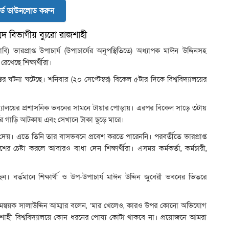
র্ড ডাউনলোড করুন
দ বিভাগীয় ব্যুরো রাজশাহী
বি) ভারপ্রাপ্ত উপাচার্য (উপাচার্যের অনুপস্থিতিতে) অধ্যাপক মাঈন উদ্দিনসহ
েখেছে শিক্ষার্থীরা।
ধস্তির ঘটনা ঘটেছে। শনিবার (২০ সেপ্টেম্বর) বিকেল ৫টার দিকে বিশ্ববিদ্যালয়ের
র
ই
ভ
্ববিদ্যালয়ের প্রশাসনিক ভবনের সামনে টায়ার পোড়ায়। এরপর বিকেল সাড়ে ৩টায়
ঘ
ের গাড়ি আটকায় এবং সেখানে টাকা ছুড়ে মারে।
ত
দেয়। এতে তিনি তার বাসভবনে প্রবেশ করতে পারেননি। পরবর্তীতে ভারপ্রাপ্ত
দ
ের চেষ্টা করলে আবারও বাধা দেন শিক্ষার্থীরা। এসময় কর্মকর্তা, কর্মচারী,
র
ই
ক
ন। বর্তমানে শিক্ষার্থী ও উপ-উপাচার্য মাঈন উদ্দিন জুবেরী ভবনের ভিতরে
লি
উ
সমন্বয়ক সালাউদ্দিন আম্মার বলেন, ‘মার খেলেও, কারও উপর কোনো অভিযোগ
চ
জশাহী বিশ্ববিদ্যালয়ে কোন ধরনের পোষ্য কোটা থাকবে না। প্রয়োজনে আমরা
ক