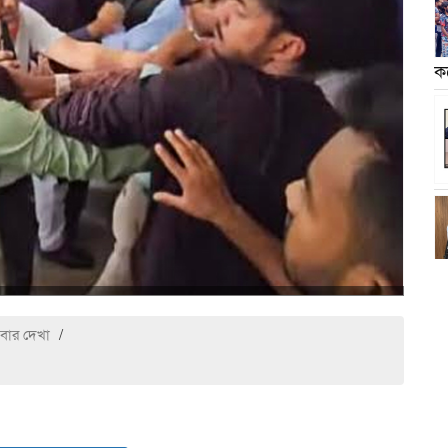
ক
বার দেখা
/