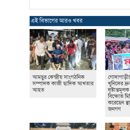
এই বিভাগের আরও খবর
আমছুর কেন্দ্রীয় সাংগঠনিক
গোদাগাড়ীত
সম্পাদক কাজী ছাদিক আখতার
খুনিদের দ্
আহত
দৃষ্টান্তমূল
বিক্ষোভ মি
করেছেন স্থ
জনগণ