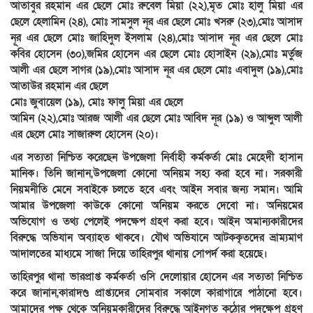
আতাবুর রহমান এর ছেলে মোঃ রুবেল মিয়া (২২),মৃত মোঃ হালু মিয়া এর
ছেলে হেলামিন (২৪), মোঃ সামসুল নূর এর ছেলে মোঃ খসরু (২৩),মোঃ আসাদ
নূর এর ছেলে মোঃ জাহিদুল ইসলাম (২৪),মোঃ আসাদ নূর এর ছেলে মোঃ
কবির হোসেন (৩০),জমির হোসেন এর ছেলে মোঃ হোসাইন (২৯),মোঃ মর্তুজ
আলী এর ছেলে সাগর (১৯),মোঃ আসাদ নূর এর ছেলে মোঃ এবাদুল (১৯),মোঃ
আতাউর রহমান এর ছেলে
মোঃ জুবায়েল (১৯), মোঃ ফালু মিয়া এর ছেলে
আমিন (২২),মোঃ আরজ আলী এর ছেলে মোঃ আবিদ নূর (১৯) ও আব্দুল আলী
এর ছেলে মোঃ সাজারুল হোসেন (২০)।
এর সত্যতা নিশ্চিত করেছেন উপজেলা নির্বাহী কর্মকর্তা মোঃ মেহেদী হাসান
মানিক। তিনি জানান,উপজেলা কোনো অনিয়ম সহ্য করা হবে না। সরকারী
নিয়মনীতি মেনে সবাইকে চলতে হবে এবং আইন সবার জন্য সমান। আমি
আমার উপজেলা কাউকে কোনো অনিয়ম করতে দেবো না। অনিয়মের
অভিযোগ ও তথ্য পেলেই পদক্ষেপ গ্রহণ করা হবে। আইন অমান্যকারীদের
বিরুদ্ধে অভিযান অব্যাহত থাকবে। যৌথ অভিযানে আটককৃতদের ভ্রাম্যমাণ
আদালতের মাধ্যমে সাজা দিয়ে তাহিরপুর থানায় সোপর্দ করা হয়েছে।
তাহিরপুর থানা ভারপ্রাপ্ত কর্মকর্তা ওসি দেলোয়ার হোসেন এর সত্যতা নিশ্চিত
করে জানান,কারাদণ্ড প্রাপ্ত্যদের সোমবার সকালে কারাগারে পাঠানো হবে।
আমাদের পক্ষ থেকে অনিয়মকারীদের বিরুদ্ধে আইনগত কঠোর পদক্ষেপ গ্রহণ