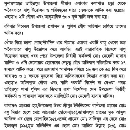
সুনামগঞ্জের তাহিরপুর উপজেলা সীমান্ত এলাকার কলাগাও ছড়া থেকে
অবৈধভাবে বালু উত্তোলন ও পরিবহনের দায়ে ১৭জনকে আটক করা হয়েছে।
এছাড়াও ২টি নৌকা এবং আনুমানিক ৬০০ ফুট বালি জব্দ করা হয়।
রবিবার বিকেলে উপজেলা প্রশাসন ও পুলিশ যৌথ অভিযান চালিয়ে তাদের
আটক করে।
খোঁজ নিয়ে জানা গেছে,দীর্ঘদিন ধরে সীমান্ত এলাকা একটি বালু খেকো চক্র
অবৈধভাবে বালু উত্তোলন করে আসছি। এরই ধারাবাহিক বিকেলে বালু
উত্তোলন করছে খরব পেয়ে উপজেলা নির্বাহী কর্মকর্তা মোঃ মেহেদী হাসান
মানিক ও ওসি দেলোয়ার হোসেনের নেতৃত্ব যৌথ অভিযান পরিচালিত করে ১৭
জনকে আটক করে। পরে ভ্রাম্যমাণ আদালত বসিয়ে ১৬ জন কে ৩০ দিন করে
কারাদণ্ড ও ১ জনকে মুচলেকা নিয়ে অভিভাবকের জিম্মায় প্রদান করা হয়।
এছাড়াও আটককৃত নৌকা এবং বালি পরবর্তী নির্দেশ না দেওয়া পযন্ত
তাহিরপুর থানা পুলিশ এর জিম্মায় রাখা নির্দেশনা দেন উপজেলা নির্বাহী
কর্মকর্তা ও ভ্রাম্যমাণ আদালতে ম্যাজিষ্ট্রেট মোঃ মেহেদী হাসান মানিক।
কারাদণ্ড প্রাপ্ত্যরা হল,উপজেলা উত্তর শ্রীপুর ইউনিয়নের বাশঁতলা গ্রামের মোঃ
রঙ্গু মিয়ার ছেলে মোঃ আনোয়ার হোসেন(২৫),জামালপুর গ্রামের মৃত আব্দুল
আজিজ এর ছেলে মোশাহিদ(২৫),একেই গ্রামের মোঃ সাজিনুর এর ছেলে মোঃ
ইজাজুল (১৯),মৃত মহিউদ্দিন এর ছেলে মোঃ আজিম উল্লাহ (২৩), মোঃ