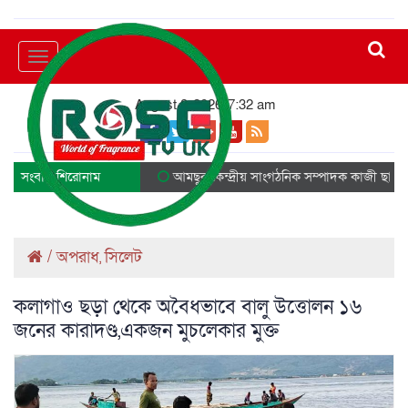
Toggle
navigation
August 8, 2026, 7:32 am
সংবাদ শিরোনাম
আমছুর কেন্দ্রীয় সাংগঠনিক সম্পাদক কাজী ছাদিক আ
/
অপরাধ
সিলেট
,
কলাগাও ছড়া থেকে অবৈধভাবে বালু উত্তোলন ১৬
জনের কারাদণ্ড,একজন মুচলেকার মুক্ত