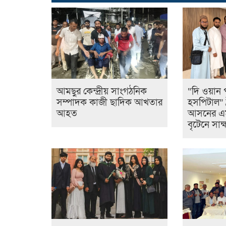
আমছুর কেন্দ্রীয় সাংগঠনিক
“দি ওয়ান 
সম্পাদক কাজী ছাদিক আখতার
হসপিটাল” ট
আহত
আসনের এমপ
বৃটেনে সাক