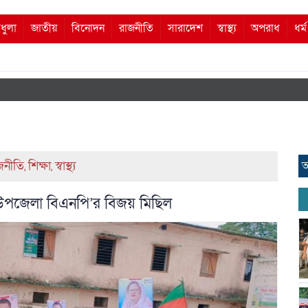
ধুলা
জাতীয়
বিনোদন
রাজনীতি
সারাদেশ
স্বাস্থ্য
অপরাধ
ধর্
জনীতি
শিক্ষা
স্বাস্থ্য
আ
,
,
ে উপজেলা বিএনপি’র বিজয় মিছিল