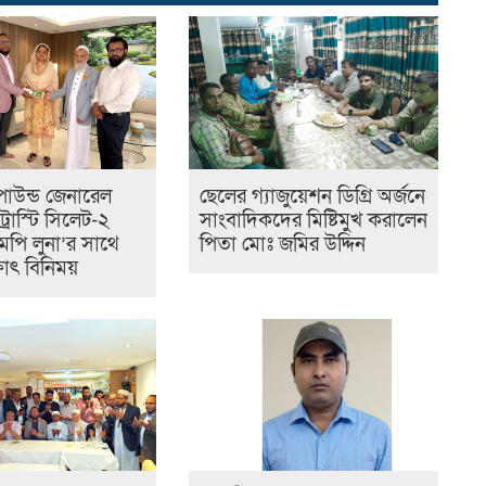
পাউন্ড জেনারেল
ছেলের গ্যাজুয়েশন ডিগ্রি অর্জনে
্রাস্টি সিলেট-২
সাংবাদিকদের মিষ্টিমুখ করালেন
ি লুনা’র সা‌থে
পিতা মোঃ জমির উদ্দিন
্ষাৎ বিনিময়