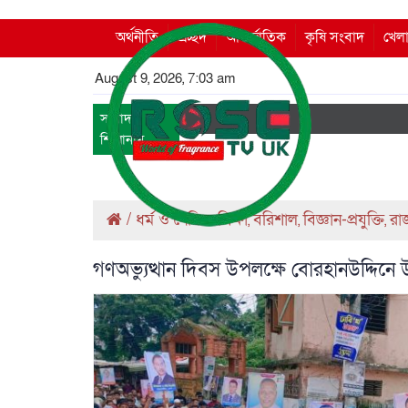
অর্থনীতি
প্রচ্ছদ
আন্তর্জাতিক
কৃষি সংবাদ
খেলা
August 9, 2026, 7:03 am
সংবাদ
শিরোনাম
/
ধর্ম ও নৈতিক শিক্ষা
বরিশাল
বিজ্ঞান-প্রযুক্তি
রা
,
,
,
গণঅভ্যুত্থান দিবস উপলক্ষে বোরহানউদ্দিন