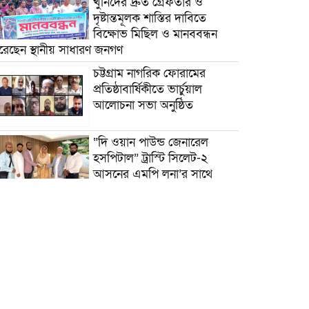
খুনিদের দ্রুত গ্রেফতার ও
দৃষ্টান্তমূলক শাস্তির দাবিতে
বিক্ষোভ মিছিল ও মানববন্ধন
রেছেন স্থানীয় সাধারণ জনগণ
চট্টগ্রাম নাগরিক ফোরামের
প্রতিষ্ঠাবার্ষিকীতে ভার্চুয়াল
আলোচনা সভা অনুষ্ঠিত
“দি ওয়ান পাউন্ড জেনারেল
হসপিটাল” ট্রাস্টি সিলেট-২
আসনের এমপি লুনা’র সা‌থে
বৃটেনে সাক্ষাৎ বিনিময়
মানবিক সংগঠন সিলেট-চট্টগ্রাম
ফ্রেন্ডশিপ ফাউন্ডেশন যুক্তরাজ্য
শাখা’র কমিটি গঠন
বাংলাদেশ জাতীয়তাবাদী
স্বেচ্ছাসেবক দলের হরিপুর