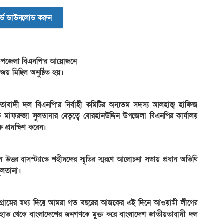
র্ড ডাউনলোড করুন
ন উপজেলা বিএনপি’র আয়োজনে
িজয় মিছিল অনুষ্ঠিত হয়।
র
ই
ভ
বাদী দল বিএনপি’র নির্বাহী কমিটির অন্যতম সদস্য আলহাজ্ব হাফিজ
ঘ
ক মাফরুজা সুলতানার নেতৃত্বে বোরহানউদ্দিন উপজেলা বিএনপির কার্যালয়
ত
ক প্রদক্ষিণ করেন।
দ
র
ই
্তর বাসস্ট্যান্ডে শহীদদের স্মৃতির স্মরণে আলোচনা সভায় প্রধান অতিথি
ক
ুলতানা।
লি
উ
চ
 সংগ্রামের মধ্য দিয়ে আমরা গত বছরের আজকের এই দিনে আওয়ামী লীগের
ক
কারের হাত থেকে বাংলাদেশের জনগণকে মুক্ত করে বাংলাদেশ জাতীয়তাবাদী দল