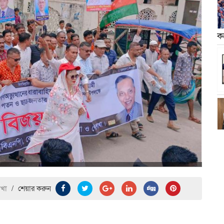
ক
েখা
/
শেয়ার করুন