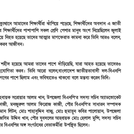
পা
সং
প
উ
থানে আমাদের শিক্ষার্থীরা ঝাঁপিয়ে পড়েছে, শিক্ষার্থীদের অবদান এ জাতী
ভ
ের শিক্ষার্থীদের পাশাপাশি সকল শ্রেণি পেশার মানুষ অংশ নিয়েছিলেন জুলাই
এ
িদ্ধ হয়ে নিহত হয়েছে তাদের আত্মার মাগফেরাত কামনা করে তিনি আরও বলেন,
হ
রণ করব আজীবন।
(
থে
উ
হীদ হয়েছে আমরা তাদের পাশে দাঁড়িয়েছি, যারা আহত হয়েছে তাদেরও
ম
 সহযোগিতা করব। তিনি আরো বলেন,বাংলাদেশ জাতীয়তাবাদী দল-বিএনপি
ভ
ের পাশে ছিলাম এবং ভবিষ্যতেও থাকবো বলে মন্তব্য করেন তিনি।
ব
ট
 আহবায়ক সরোয়ার আলম খান, উপজেলা বিএনপি’র সদস্য সচিব অ্যাডভোকেট
ট্
 কাজী, মনজুরুল আলম ফিরোজ কাজী, পৌর বিএনপি’র সাধারন সম্পাদক
ড
মান লিটন, মোঃ শাহাবুদ্দিন বাচ্চু, মোঃ হুমায়ুন কবির পালোয়ান, উপজেলা
গ
সিম উদ্দিন খান, পৌর যুবদলের আহ্বায়ক মোঃ হেলাল মুন্সি, সদস্য সচিব
এ
 বিএনপির অঙ্গ সংগঠনের নেতাকর্মীরা উপস্থিত ছিলেন।
গ
য