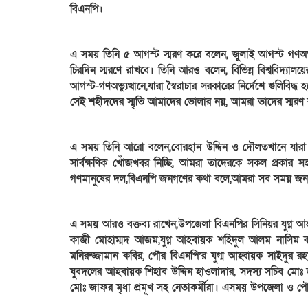
বিএনপি।
এ সময় তিনি ৫ আগস্ট স্মরণ করে বলেন, জুলাই আগস্ট গণঅভ্যুত্
চিরদিন স্মরণে রাখবে। তিনি আরও বলেন, বিভিন্ন বিশ্ববিদ্যালয়
আগস্ট-গণঅভ্যুত্থানে,যারা স্বৈরাচার সরকারের নির্দেশে গুলিব
সেই শহীদদের স্মৃতি আমাদের ভোলার নয়, আমরা তাদের স্ম
এ সময় তিনি আরো বলেন,বোরহান উদ্দিন ও দৌলতখানে যারা শ
সার্বক্ষণিক খোঁজখবর নিচ্ছি, আমরা তাদেরকে সকল প্রকার
গণমানুষের দল,বিএনপি জনগণের কথা বলে,আমরা সব সময় জনগণ
এ সময় আরও বক্তব্য রাখেন,উপজেলা বিএনপির সিনিয়র যুগ্ন
কাজী মোহাম্মদ আজম,যুগ্ন আহবায়ক শহিদুল আলম নাসিম
মনিরুজ্জামান কবির, পৌর বিএনপি’র যুগ্ম আহ্বায়ক সাইদুর রহ
যুবদলের আহবায়ক শিহাব উদ্দিন হাওলাদার, সদস্য সচিব মোঃ জ
মোঃ জাফর মৃধা প্রমূখ সহ নেতাকর্মীরা। এসময় উপজেলা ও পৌর