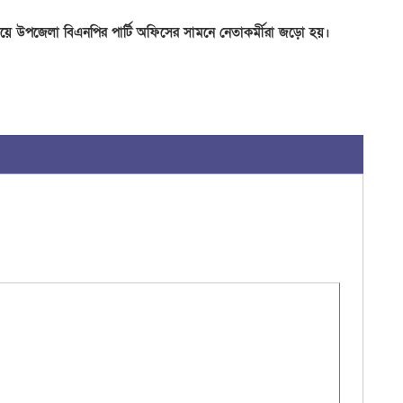
ও
নিয়ে উপজেলা বিএনপির পার্টি অফিসের সামনে নেতাকর্মীরা জড়ো হয়।
মা
ক্
ও 
এ
শ
ড
প্
জন
জ
ই
চ
র
জন
সু
দে