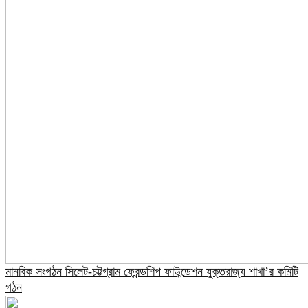
মানবিক সংগঠন সিলেট-চট্টগ্রাম ফ্রেন্ডশিপ ফাউন্ডেশন যুক্তরাজ্য শাখা’র কমিটি
গঠন