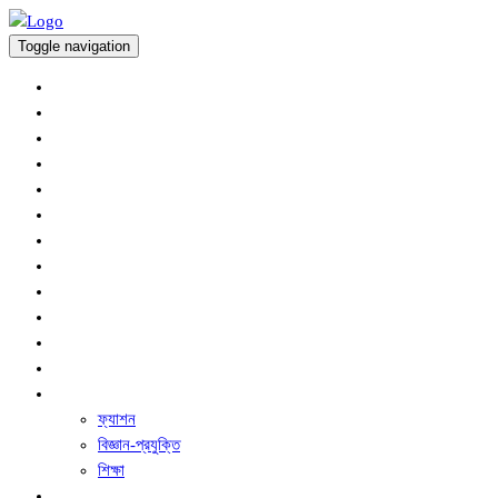
Toggle navigation
অর্থনীতি
প্রচ্ছদ
আন্তর্জাতিক
কৃষি সংবাদ
খেলাধুলা
জাতীয়
বিনোদন
রাজনীতি
সারাদেশ
স্বাস্থ্য
অপরাধ
ধর্ম ও নৈতিক শিক্ষা
অন্যান্য
ফ্যাশন
বিজ্ঞান-প্রযুক্তি
শিক্ষা
ফিচার