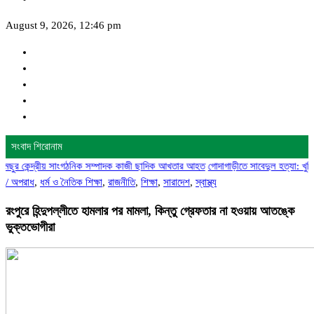
August 9, 2026, 12:46 pm
সংবাদ শিরোনাম
ন্দ্রীয় সাংগঠনিক সম্পাদক কাজী ছাদিক আখতার আহত
গোদাগাড়ীতে সাবেদুল হত্যা: খুনিদের দ্র
/
অপরাধ
,
ধর্ম ও নৈতিক শিক্ষা
,
রাজনীতি
,
শিক্ষা
,
সারাদেশ
,
স্বাস্থ্য
রংপুরে হিন্দুপল্লীতে হামলার পর মামলা, কিন্তু গ্রেফতার না হওয়ায় আতঙ্কে
ভুক্তভোগীরা