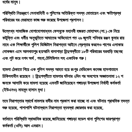
ধর্মের মানুষ।
পরিস্থিতি নিয়ন্ত্রণে সেনাবাহিনী ও পুলিশের অতিরিক্ত সদস্য মোতায়েন এবং ক্ষতিগ্রস্থ
পরিবারের ঘর মেরামতে কাজ শুরু করেছে উপজেলা প্রশাসন।
উল্লেখ্য সামাজিক যোগাযোগমাধ্যম ফেসবুকে মহানবী হজরত মোহাম্মদ (সা.)-কে নিয়ে
কটূক্তি এবং ধর্মীয় অনুভূতিতে আঘাতের অভিযোগে গত ২৬ জুলাই শনিবার রঞ্জন কুমার রায়
নামে এক শিক্ষার্থীকে পুলিশ ডিজিটাল নিরাপত্তা আইনে গ্রেপ্তার করলেও পাশের এলাকার
লোকজন এসে আলদাতপুর ছয়আনি বালাপাড়া হিন্দুপল্লীতে ১৮টি পরিবারের ঘরবাড়ি তছনছ
এবং লুট করে নগদ অর্থ , গহনা,টেলিভিশন সহ একাধিক গরু।
হামলা ঠেকাতে গিয়ে এক পুলিশ সদস্য আহত হয়ে রংপুর মেডিকেল কলেজ হাসপাতালে
চিকিৎসাধীন রয়েছেন । হিন্দুপল্লীতে হামলার ঘটনার ২দিন পর অবশেষে অজ্ঞাতনামা ১২ শ
জনকে আসামি করে মামলা হয়েছে এমনটি জানিয়েছেন গঙ্গাচড়া উপজেলা নির্বাহী কর্মকর্তা
(ইউএনও) মাহমুদ হাসান মৃধা।
তবে নিরাপত্তার স্বার্থে মামলার বাদীর নাম প্রকাশ করা যাচ্ছে না এবং ঘটনায় প্রাথমিক তদন্ত
শুরু হয়েছে, পাশাপাশি ঘটনাস্থলে নিরাপত্তা ব্যবস্থা জোরদার করা হয়েছে,
বর্তমানে পরিস্থিতি স্বাভাবিক রয়েছে,জানিয়েছে গঙ্গাচড়া মডেল থানা পুলিশের ভারপ্রাপ্ত
কর্মকর্তা (ওসি) আল এমরান।