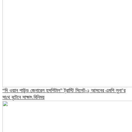
“দি ওয়ান পাউন্ড জেনারেল হসপিটাল” ট্রাস্টি সিলেট-২ আসনের এমপি লুনা’র
সা‌থে বৃটেনে সাক্ষাৎ বিনিময়