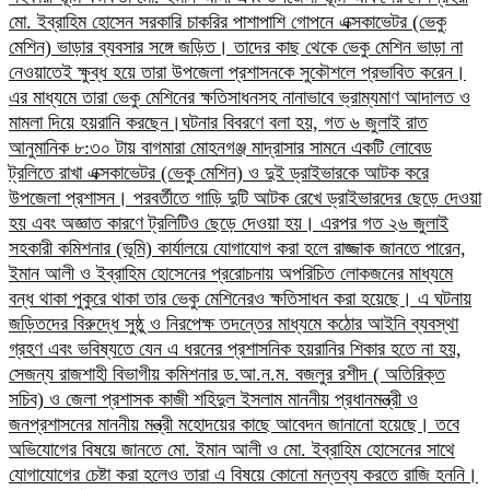
মো. ইব্রাহিম হোসেন সরকারি চাকরির পাশাপাশি গোপনে এক্সকাভেটর (ভেকু
মেশিন) ভাড়ার ব্যবসার সঙ্গে জড়িত। তাদের কাছ থেকে ভেকু মেশিন ভাড়া না
নেওয়াতেই ক্ষুব্ধ হয়ে তারা উপজেলা প্রশাসনকে সুকৌশলে প্রভাবিত করেন।
এর মাধ্যমে তারা ভেকু মেশিনের ক্ষতিসাধনসহ নানাভাবে ভ্রাম্যমাণ আদালত ও
মামলা দিয়ে হয়রানি করছেন।​ঘটনার বিবরণে বলা হয়, গত ৬ জুলাই রাত
আনুমানিক ৮:৩০ টায় বাগমারা মোহনগঞ্জ মাদ্রাসার সামনে একটি লোবেড
ট্রলিতে রাখা এক্সকাভেটর (ভেকু মেশিন) ও দুই ড্রাইভারকে আটক করে
উপজেলা প্রশাসন। পরবর্তীতে গাড়ি দুটি আটক রেখে ড্রাইভারদের ছেড়ে দেওয়া
হয় এবং অজ্ঞাত কারণে ট্রলিটিও ছেড়ে দেওয়া হয়। এরপর গত ২৬ জুলাই
সহকারী কমিশনার (ভূমি) কার্যালয়ে যোগাযোগ করা হলে রাজ্জাক জানতে পারেন,
ইমান আলী ও ইব্রাহিম হোসেনের প্ররোচনায় অপরিচিত লোকজনের মাধ্যমে
বন্ধ থাকা পুকুরে থাকা তার ভেকু মেশিনেরও ক্ষতিসাধন করা হয়েছে।​ এ ঘটনায়
জড়িতদের বিরুদ্ধে সুষ্ঠু ও নিরপেক্ষ তদন্তের মাধ্যমে কঠোর আইনি ব্যবস্থা
গ্রহণ এবং ভবিষ্যতে যেন এ ধরনের প্রশাসনিক হয়রানির শিকার হতে না হয়,
সেজন্য রাজশাহী বিভাগীয় কমিশনার ড.আ.ন.ম. বজলুর রশীদ ( অতিরিক্ত
সচিব) ও জেলা প্রশাসক কাজী শহিদুল ইসলাম মাননীয় প্রধানমন্ত্রী ও
জনপ্রশাসনের মাননীয় মন্ত্রী মহোদয়ের কাছে আবেদন জানানো হয়েছে।​ তবে
অভিযোগের বিষয়ে জানতে মো. ইমান আলী ও মো. ইব্রাহিম হোসেনের সাথে
যোগাযোগের চেষ্টা করা হলেও তারা এ বিষয়ে কোনো মন্তব্য করতে রাজি হননি।