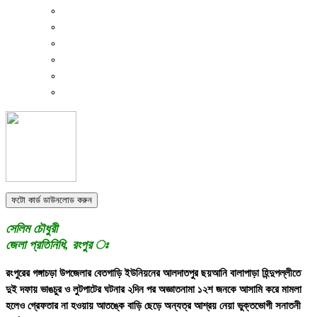
ফটো কার্ড ডাউনলোড করুন
সেলিম চৌধুরী
জেলা প্রতিনিধি, রংপুর ঃ
রংপুরের গঙ্গাচড়া উপজেলার বেতগাড়ি ইউনিয়নের আলদাতপুর ছয়আনি বালাপাড়া হিন্দুপল্লীতে
দুই দফায় ভাঙচুর ও লুটপাটের ঘটনার ২দিন পর অজ্ঞাতনামা ১২শ জনকে আসামি করে মামলা
হলেও গ্রেফতার না হওয়ায় আতঙ্কে বাড়ি ছেড়ে অন্যত্র আশ্রয় নেয়া ভুক্তভোগী সনাতনী