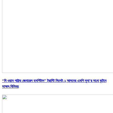
“দি ওয়ান পাউন্ড জেনারেল হসপিটাল” ট্রাস্টি সিলেট-২ আসনের এমপি লুনা’র সা‌থে বৃটেনে
সাক্ষাৎ বিনিময়