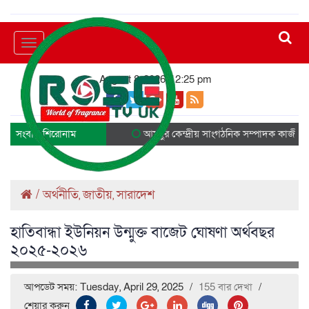
Toggle
navigation
August 8, 2026, 12:25 pm
সংবাদ শিরোনাম
আমছুর কেন্দ্রীয় সাংগঠনিক সম্পাদক কাজী ছাদ
/
অর্থনীতি
জাতীয়
সারাদেশ
,
,
হাতিবান্ধা ইউনিয়ন উন্মুক্ত বাজেট ঘোষণা অর্থবছর
২০২৫-২০২৬
আপডেট সময়: Tuesday, April 29, 2025
/
155 বার দেখা
/
শেয়ার করুন