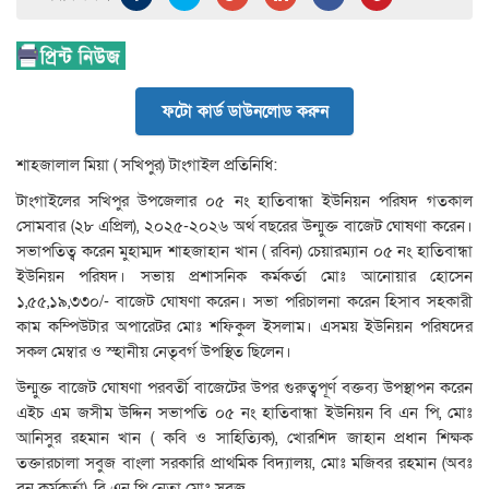
ফটো কার্ড ডাউনলোড করুন
শাহজালাল মিয়া ( সখিপুর) টাংগাইল প্রতিনিধি:
টাংগাইলের সখিপুর উপজেলার ০৫ নং হাতিবান্ধা ইউনিয়ন পরিষদ গতকাল
সোমবার (২৮ এপ্রিল), ২০২৫-২০২৬ অর্থ বছরের উন্মুক্ত বাজেট ঘোষণা করেন।
সভাপতিত্ব করেন মুহাম্মদ শাহজাহান খান ( রবিন) চেয়ারম্যান ০৫ নং হাতিবান্ধা
ইউনিয়ন পরিষদ। সভায় প্রশাসনিক কর্মকর্তা মোঃ আনোয়ার হোসেন
১,৫৫,১৯,৩৩০/- বাজেট ঘোষণা করেন। সভা পরিচালনা করেন হিসাব সহকারী
কাম কম্পিউটার অপারেটর মোঃ শফিকুল ইসলাম। এসময় ইউনিয়ন পরিষদের
সকল মেম্বার ও স্হানীয় নেতৃবর্গ উপস্থিত ছিলেন।
উন্মুক্ত বাজেট ঘোষণা পরবর্তী বাজেটের উপর গুরুত্বপূর্ণ বক্তব্য উপস্থাপন করেন
এইচ এম জসীম উদ্দিন সভাপতি ০৫ নং হাতিবান্ধা ইউনিয়ন বি এন পি, মোঃ
আনিসুর রহমান খান ( কবি ও সাহিত্যিক), খোরশিদ জাহান প্রধান শিক্ষক
তক্তারচালা সবুজ বাংলা সরকারি প্রাথমিক বিদ্যালয়, মোঃ মজিবর রহমান (অবঃ
বন কর্মকর্তা), বি এন পি নেতা মোঃ সবুজ