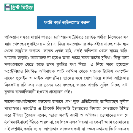
ফটো কার্ড ডাউনলোড করুন
পাকিস্তান সফরে যায়নি ভারত। চ্যাম্পিয়নস ট্রফিতে রোহিত শর্মারা নিজেদের সব
ম্যাচ খেলছেন দুবাইয়ের মাঠে। এ নিয়ে সমালোচনার ঝড় বইয়ে যাচ্ছে গণমাধ্যম
থেকে ভার্চুয়াল জগতে। ভারত একই মাঠ, একই কন্ডিশনে খেলে যাচ্ছে ঝক্কি-
ঝামেলা ছাড়াই। আয়োজক না হয়েও তারা পাচ্ছে ঘরের মাঠের সুবিধা। কিন্তু অন্য
দলগুলোকে যেতে হচ্ছে ভ্রমণ ক্লান্তির মধ্য দিয়ে। এ নিয়ে সরব হয়েছেন
অস্ট্রেলিয়ার নিয়মিত অধিনায়ক প্যাট কামিন্স থেকে সাবেক ইংলিশ ক্যাপ্টেন
নাসের হুসেইন ও মাইক আথারটন। তাদের সঙ্গে যোগ দিয়ে দক্ষিণ আফ্রিকার
ক্রিকেটার রসি ফন ডার ডুসেন তো বলছেন, ভারত বাড়তি সুবিধা নিচ্ছে, এটা
বুঝতে রকেটবিজ্ঞানী হওয়ার প্রয়োজন নেই।
নাসের-আথারটনদের মন্তব্যের জবাবে বেশ ক্ষুব্ধ প্রতিক্রিয়াই জানিয়েছেন সুনীল
গাভাস্কার। ভারতীয় এ ক্রিকেট কিংবদন্তি ইংল্যান্ডের বিদায়ে নেওয়াকে ইঙ্গিত
করে ইন্ডিয়া টুডেকে বলেন, ‘তারা সবাই জ্ঞানী ও অভিজ্ঞ। তোমাদের দল যে
(সেমিফাইনালে) উঠতে পারল না, সে দিকে নজর দিচ্ছো না কেন? আমি তোমাদের
এই প্রশ্নটাই করছি স্যার। লাগাতার ভারতের কথা না ভেবে তোমরা কি নিজেদের