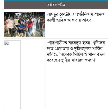
সর্বাধিক পঠিত
আমছুর কেন্দ্রীয় সাংগঠনিক সম্পাদক
কাজী ছাদিক আখতার আহত
গোদাগাড়ীতে সাবেদুল হত্যা: খুনিদের
দ্রুত গ্রেফতার ও দৃষ্টান্তমূলক শাস্তির
দাবিতে বিক্ষোভ মিছিল ও মানববন্ধন
করেছেন স্থানীয় সাধারণ জনগণ