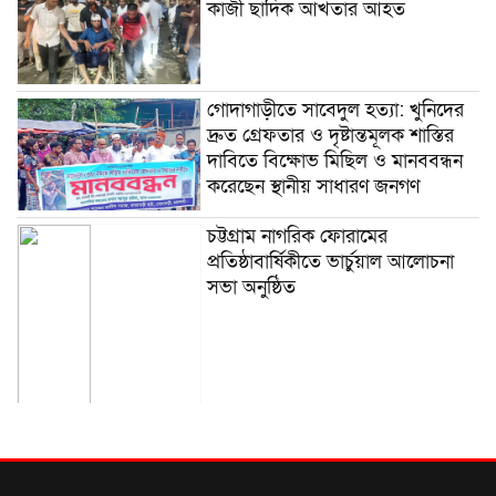
কাজী ছাদিক আখতার আহত
গোদাগাড়ীতে সাবেদুল হত্যা: খুনিদের
দ্রুত গ্রেফতার ও দৃষ্টান্তমূলক শাস্তির
দাবিতে বিক্ষোভ মিছিল ও মানববন্ধন
করেছেন স্থানীয় সাধারণ জনগণ
চট্টগ্রাম নাগরিক ফোরামের
প্রতিষ্ঠাবার্ষিকীতে ভার্চুয়াল আলোচনা
সভা অনুষ্ঠিত