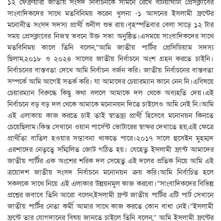
১২ ফেব্রুয়ারী জাতীয় সংসদ নির্বাচনকে সামনে রেখে বটিয়াঘাটা প্রেসক্লাবের
সাংবাদিকদের সাথে মতবিনিময় করেন খুলনা -১ আসনের ইসলামী ফ্রন্টের
মনোনীত সংসদ সদস্য প্রার্থী শুনীল শুভ রায়।বৃহস্পতিবার বেলা সাড়ে ১২ টার
সময় প্রেসক্লাবের নিজস্ব ভবনে উক্ত সভা অনুষ্ঠিত।এসময়ে সাংবাদিকদের সাথে
মতবিনিময় কালে তিনি বলেন,”আমি জাতীয় পার্টির প্রেসিডিয়াম সদস্য
ছিলাম,২০১৮ ও ২০২৪ সালের জাতীয় নির্বাচনে অংশ গ্রহন করতে চাইনি।
নির্বাচনের বাস্তবতা দেখে আমি নির্বাচন বর্জন করি। জাতীয় নির্বাচনের বাস্তবতা
সম্পর্কে আমি আগেই সতর্ক করি। যা আমাদের চেয়ারম্যান কানে নেন নি।এবিষয়ে
চেয়ারম্যান বিরুদ্ধে কিছু কথা বললে আমাকে দল থেকে অব্যহতি দেয়।এই
নির্বাচনে বড় বড় দল থেকে আমাকে মনোনয়ন দিতে চাইলেও আমি নেই নি।আমি
এই এলাকায় কাজ করতে চাই তাই স্বাতন্ত্র্য প্রার্থী হিসেবে মনোনয়ন কিনতে
চেয়েছিলাম।কিন্ত সেখানে ওয়ান পার্সেন্ট ভোটারের স্বাক্ষর দেখাতে হয়,এই ক্ষেত্রে
প্রার্থীতা বাতিল হওয়ার সম্ভাবনা থাকতে পারে।২০১৭ সালে হুসেইন মুহম্মদ
এরশাদের নেতৃত্বে সম্মিলিত জোট গঠিত হয়। যেহেতু ইসলামী ফ্রান্ট আমাদের
জাতীয় পার্টির এক অংশের শরিক দল সেহেতু এই দলের প্রতিক নিয়ে আমি এই
ত্রয়োদশ জাতীয় সংসদ নির্বাচনে মনোনয়ন ক্রয় করি।আমি নির্বাচিত হলে
সকলকে সাথে নিয়ে এই এলাকার উন্নয়নমুল কাজ করবো।”সাংবাদিকদের বিভিন্ন
প্রশ্নের জবাবে তিনি আরো বলেন,ইসলামী ফ্রন্ট জাতীয় পার্টির এটি পার্ট সেখানে
জাতীয় পার্টির নেতা কর্মী আমার সাথে কাজ করতে কোন বাধা নেই।”ইসলামী
ফ্রন্টে তার যোগদানের বিষয় জানতে চাইলে তিনি বলেন,” আমি ইসলামী ফ্রন্টের