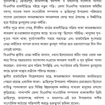
সুনামগঞ্জ-১ (তাহিরপুর, জামালগঞ্জ, ধর্মপাশা ও মধ্যনগর) সংসদীয় আসনে
বিএনপির রাজনীতিতে বইছে নতুন গতি। জেলা বিএনপির আহ্বায়ক কমিটির
সদস্য, সাবেক সফল সাংগঠনিক সম্পাদক ও তাহিরপুর উপজেলা পরিষদের
সাবেক চেয়ারম্যান কামরুজ্জামান কামরুলকে কেন্দ্র করে ঐক্যবদ্ধ ও উজ্জীবিত
হয়ে উঠেছে তৃণমূলের নেতা-কর্মীরা।
দলীয় সূত্রে জানা গেছে, দীর্ঘদিন মাঠের রাজনীতিতে সক্রিয় থাকা কামরুজ্জামান
কামরুল হাওরাঞ্চলের মানুষের কাছে ‘হাওর বন্ধু’ হিসেবে পরিচিত। মানুষের সুখ-
দুঃখে পাশে থাকা, দুর্যোগকালীন সময়ে সহায়তা এবং রাজনৈতিক দুঃসময়ে
নেতা-কর্মীদের আগলে রাখার কারণে তৃণমূল পর্যায়ে তার গ্রহণযোগ্যতা দিন দিন
বেড়েই চলেছে।
বিএনপির স্থানীয় নেতা-কর্মীরা জানান, ওয়ান-ইলেভেনের কঠিন সময় থেকে শুরু
করে বিগত বছরগুলোর আন্দোলন-সংগ্রামে কামরুল সাহসী ও দৃঢ় ভূমিকা পালন
করেছেন। রাজপথে তার সক্রিয় উপস্থিতি এবং সংগঠনের প্রতি নিবেদন তৃণমূলের
কাছে তাকে আস্থার প্রতীকে পরিণত করেছে।
স্থানীয় রাজনৈতিক বিশ্লেষকদের মতে, কামরুজ্জামান কামরুলের জনপ্রিয়তার
পেছনে রয়েছে একাধিক কারণ। তাহিরপুর উপজেলা পরিষদের চেয়ারম্যান হিসেবে
দায়িত্ব পালনকালে তার বিভিন্ন উন্নয়নমূলক কর্মকাণ্ড সাধারণ মানুষের প্রশংসা
কুড়িয়েছে। পাশাপাশি জেলা বিএনপির সাংগঠনিক সম্পাদক থাকাকালীন তিনি
তাহিরপুর, জামালগঞ্জ, ধর্মপাশা ও মধ্যনগর—এই চার উপজেলায় দলীয়
সাংগঠনিক কাঠামো শক্তিশালী করতে গুরুত্বপূর্ণ ভূমিকা রাখেন।