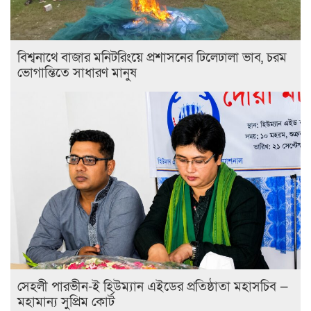
বিশ্বনাথে বাজার মনিটরিংয়ে প্রশাসনের ঢিলেঢালা ভাব, চরম
ভোগান্তিতে সাধারণ মানুষ
সেহলী পারভীন-ই হিউম্যান এইডের প্রতিষ্ঠাতা মহাসচিব —
মহামান্য সুপ্রিম কোর্ট