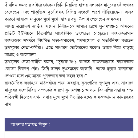
দীর্ঘদিন ক্ষমতার বাইরে থেকেও তিনি নিয়মিত হাওর এলাকার মানুষের খোঁজখবর
রেখেছেন এবং প্রাকৃতিক দুর্যোগসহ বিভিন্ন সংকটে পাশে দাঁড়িয়েছেন। এসব
কারণে সাধারণ মানুষের মুখে মুখে ‘হাওর বন্ধু’ উপাধি পেয়েছেন কামরুল।
আসন্ন ত্রয়োদশ জাতীয় সংসদ নির্বাচনকে সামনে রেখে সুনামগঞ্জ-১ আসনের
প্রতিটি ইউনিয়নে বিএনপির সাংগঠনিক তৎপরতা বেড়েছে। কামরুজ্জামান
কামরুলের সমর্থনে নিয়মিত সভা-সমাবেশ, গণসংযোগ ও মতবিনিময় করছেন
তৃণমূলের নেতা-কর্মীরা। এতে সাধারণ ভোটারদের মধ্যেও তাকে নিয়ে বাড়ছে
আগ্রহ ও আলোচনা।
তৃণমূলের নেতা-কর্মীরা বলেন, “সুনামগঞ্জ-১ আসনে কামরুজ্জামান কামরুলের
কোনো বিকল্প নেই। তিনি দলের দুঃসময়ের কান্ডারি। তাকে চূড়ান্ত মনোনয়ন
দেওয়া হলে এই আসন পুনরুদ্ধার করা সহজ হবে।”
রাজনৈতিক লড়াইয়ে মাঠপর্যায়ে শক্ত অবস্থান, সুসংগঠিত তৃণমূল এবং সাধারণ
মানুষের সঙ্গে নিবিড় সম্পর্কের কারণে সুনামগঞ্জ-১ আসনে বিএনপির সম্ভাব্য শক্ত
প্রতিদ্বন্দ্বী হিসেবে এখন সবার মুখে মুখে উচ্চারিত হচ্ছে কামরুজ্জামান কামরুলের
নাম।
আপনার মতামত লিখুন :