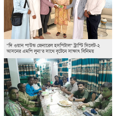
“দি ওয়ান পাউন্ড জেনারেল হসপিটাল” ট্রাস্টি সিলেট-২
আসনের এমপি লুনা’র সা‌থে বৃটেনে সাক্ষাৎ বিনিময়