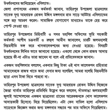
উর্ধ্বতনদের জানিয়েছেন এসিল্যান্ড।
জেলা প্রশাসনের একজন কর্মকর্তা জানান, তাহিরপুর উপজেলা ছাত্রদলের
সাবেক যুগ্ম আহ্বায়ক রোকন উদ্দিন মঙ্গলবার রাত সাড়ে আটটায় এসিল্যান্ডের
সঙ্গে রূঢ় আচরণ করেন। সামাজিক যোগাযোগ মাধ্যমেও তাকে হেয় করে
পোস্ট দেওয়া হয়।
তাহিরপুর উপজেলার ডিহিবাটী ও সদর তহশিল অফিসের ভূমি সহকারী
কর্মকর্তা আশীষ চক্রবর্তী ও রুহুল আমীন জানালেন, চারটি জলমহালই
নিয়মনীতি ভঙ্গ করে খাসকালেকশনের জন্য দেওয়া হয়েছে। বিষয়টি
উর্ধ্বতনদের লিখিত ভাবে জানানো হয়েছে। এগুলো থেকে কোন রাজস্ব আদায়
হয়েছে কী-না এটাও তারা জানেন না বলে এই প্রতিবেদককে জানান।
একজন তহশিলদার বললেন, একবার কিছু টাকা ওই খাস কালেকশন গ্রহিতারা
আমাদেরকে রাজস্ব খাতে জমা দেবার জন্য বলেছিল, আমরা বলেছি নিয়মনীতি
ছাড়া এসব টাকা নিতে পারবো না।
তাহিরপুর উপজেলা ছাত্রদলের সাবেক যুগ্ম আহ্বায়ক রোকন উদ্দিন নিজেকে
জৈন্তা বার্তার তাহিরপুর প্রতিনিধি উল্লেখ করে বললেন, দাঁতভাঙা জলমহালটি
জুলাই আন্দোলনের একজন ছাত্রনেতা গ্রামের আরেকজনকে (খাস কালেকশন
আদায়কারী হিসেবে) নিয়ে দিয়েছিলেন। এটা কেন বাতিল হলো এসিল্যান্ড
সাহেবকে জিজ্ঞেস করার জন্য মঙ্গলবার সন্ধ্যার পর তার অফিসে গিয়েছিলাম।