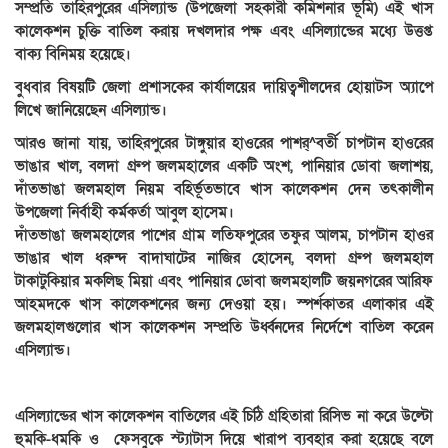
সম্প্রতি তাহিরপুরের এসিল্যান্ড (উপজেলা সহকারী কমিশনার ভূমি) এই খাস
কালেকশন চুক্তি বাতিল করায় দখলদার পক্ষ এবং এসিল্যান্ডের মধ্যে উত্তপ্ত
বাক্য বিনিময় হয়েছে।
বুধবার বিষয়টি জেলা প্রশাসকের কার্যালয়ের দায়িত্বশীলদের হোয়াটস অ্যাপে
লিখে জানিয়েছেন এসিল্যান্ড।
আরও জানা যায়, তাহিরপুরের টাঙ্গুয়ার হাওরের পাশর্^বর্তী চাপটান হাওরের
ভাঙার খাল, বলদা গ্রুপ জলমহালের একটি অংশ, পানিয়ার ডোবা জলাশয়,
দাঁতভাঙা জলমহাল নিয়ম বহির্ভূতভাবে খাস কালেকশন দেন তৎকালীন
উপজেলা নির্বাহী কর্মকর্তা আবুল হাসেম।
দাঁতভাঙা জলমহালের পাশের গ্রাম লতিফপুরের তফুর আলম, চাপটান হাওর
ভাঙার খাল ধরুন্দ বাদাঘাটের নাজির হোসেন, বলদা গ্রুপ জলমহাল
টাকাটুকিয়ার মকলিছ মিয়া এবং পানিয়ার ডোবা জলমহালটি জয়নগরের আরিফ
আহমদকে খাস কালেকশনের জন্য দেওয়া হয়। স্পর্শকাতর এলাকার এই
জলমহালগুলোর খাস কালেকশন সম্প্রতি উর্ধ্বনদের নির্দেশে বাতিল করেন
এসিল্যান্ড।
এসিল্যান্ডের খাস কালেকশন বাতিলের এই চিঠি গ্রহিতারা রিসিভ না করে উল্টো
হুমকি-ধমকি ও ফেসবুকে স্ট্যাটাস দিয়ে খারাপ ব্যবহার করা হয়েছে বলে