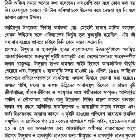
তিনি অফিস সময়ে আসার কথা বলেছেন। এর বেশি তার সঙ্গে কোন কথা হয়
নি। ফেসবুকে দেওয়া স্ট্যাটাস এসিল্যান্ডকে উদ্দেশ্য করে দেওয়া হয় নি বলে
জানান রোকন উদ্দিন।
তাহিরপুর উপজেলা নির্বাহী কর্মকর্তা মো. মেহেদী হাসান মানিক বললেন,
রোকন উদ্দিনের সঙ্গে এসিল্যান্ডের কিছুটা ভুল বুঝাবুঝি হয়েছিল। এটা কী
সমাধান হয়েছে জানতে চাইলে তিনি কোন মন্তব্য করেন নি।
প্রসঙ্গত. টাঙ্গুয়ার ও হাকালুকি হাওর বাংলাদেশের উত্তর-পূর্বাঞ্চলে অবস্থিত
আন্তর্জাতিকভাবে গুরুত্বপূর্ণ দুইটি জলাভূমি এবং দেশের অন্যতম সংবেদনশীল
জলজ বাস্তুতন্ত্র। টাঙ্গুয়ার হাওর রামসার সাইট হিসেবে আন্তর্জাতিক স্বীকৃতি
পেয়েছে এবং টাঙ্গুয়ার ও হাকালুকি উভয় হাওরই ১৯ এপ্রিল, ১৯৯৯ তারিখের
প্রজ্ঞাপনে প্রতিবেশগতভাবে সংকটাপন্ন এলাকা হিসাবে ঘোষণা করা হয়েছে।
জলচর পাখি, মৎস্য ও জলজ উদ্ভিদের আবাসস্থল হিসেবে এ হাওর দুটি
জীববৈচিত্র্য, জীবন-জীবিকা ও সংস্কৃতির সঙ্গে গভীরভাবে সম্পৃক্ত। অনিয়ন্ত্রিত
পর্যটন ও নৌচলাচল, অবৈধ বালু উত্তোলন, নিষিদ্ধ চায়না জালের ব্যবহার,
জলজ বন ধ্বংস, অতিরিক্ত বালাইনাশক ও রাসায়নিক সারের ব্যবহার এবং
বর্জ্য নিঃসরণসহ অন্যান্য কারণে এ দুইটি হাওরের প্রতিবেশ মারাত্মক হুমকির
সম্মুখীন। এ প্রেক্ষিতে গত ১০ নভেম্বর বাংলাদেশ পানি আইন, ২০১৩-এর ধারা
২২ ও ২৭ এর ক্ষমতাবলে এবং আন্তর্জাতিক অঙ্গীকার বাস্তবায়নের অংশ
হিসেবে টাঙ্গুয়ার ও হাকালুকি হাওরের জন্য “টাঙ্গুয়ার ও হাকালুকি হাওর সুরক্ষা