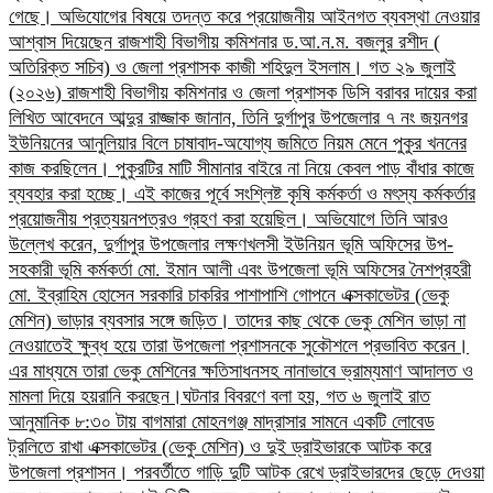
গেছে। অভিযোগের বিষয়ে তদন্ত করে প্রয়োজনীয় আইনগত ব্যবস্থা নেওয়ার
আশ্বাস দিয়েছেন রাজশাহী বিভাগীয় কমিশনার ড.আ.ন.ম. বজলুর রশীদ (
অতিরিক্ত সচিব) ও জেলা প্রশাসক কাজী শহিদুল ইসলাম। গত ২৯ জুলাই
(২০২৬) রাজশাহী বিভাগীয় কমিশনার ও জেলা প্রশাসক ডিসি বরাবর দায়ের করা
লিখিত আবেদনে আব্দুর রাজ্জাক জানান, তিনি দুর্গাপুর উপজেলার ৭ নং জয়নগর
ইউনিয়নের আনুলিয়ার বিলে চাষাবাদ-অযোগ্য জমিতে নিয়ম মেনে পুকুর খননের
কাজ করছিলেন। পুকুরটির মাটি সীমানার বাইরে না নিয়ে কেবল পাড় বাঁধার কাজে
ব্যবহার করা হচ্ছে। এই কাজের পূর্বে সংশ্লিষ্ট কৃষি কর্মকর্তা ও মৎস্য কর্মকর্তার
প্রয়োজনীয় প্রত্যয়নপত্রও গ্রহণ করা হয়েছিল।​ অভিযোগে তিনি আরও
উল্লেখ করেন, দুর্গাপুর উপজেলার লক্ষণখলসী ইউনিয়ন ভূমি অফিসের উপ-
সহকারী ভূমি কর্মকর্তা মো. ইমান আলী এবং উপজেলা ভূমি অফিসের নৈশপ্রহরী
মো. ইব্রাহিম হোসেন সরকারি চাকরির পাশাপাশি গোপনে এক্সকাভেটর (ভেকু
মেশিন) ভাড়ার ব্যবসার সঙ্গে জড়িত। তাদের কাছ থেকে ভেকু মেশিন ভাড়া না
নেওয়াতেই ক্ষুব্ধ হয়ে তারা উপজেলা প্রশাসনকে সুকৌশলে প্রভাবিত করেন।
এর মাধ্যমে তারা ভেকু মেশিনের ক্ষতিসাধনসহ নানাভাবে ভ্রাম্যমাণ আদালত ও
মামলা দিয়ে হয়রানি করছেন।​ঘটনার বিবরণে বলা হয়, গত ৬ জুলাই রাত
আনুমানিক ৮:৩০ টায় বাগমারা মোহনগঞ্জ মাদ্রাসার সামনে একটি লোবেড
ট্রলিতে রাখা এক্সকাভেটর (ভেকু মেশিন) ও দুই ড্রাইভারকে আটক করে
উপজেলা প্রশাসন। পরবর্তীতে গাড়ি দুটি আটক রেখে ড্রাইভারদের ছেড়ে দেওয়া