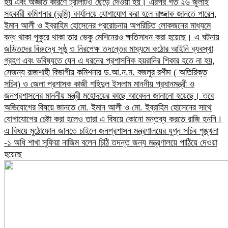
হয় এবং অজ্ঞাত কারণে ট্রলিটিও ছেড়ে দেওয়া হয়। এরপর গত ২৬ জুলাই
সহকারী কমিশনার (ভূমি) কার্যালয়ে যোগাযোগ করা হলে রাজ্জাক জানতে পারেন,
ইমান আলী ও ইব্রাহিম হোসেনের প্ররোচনায় অপরিচিত লোকজনের মাধ্যমে
বন্ধ থাকা পুকুরে থাকা তার ভেকু মেশিনেরও ক্ষতিসাধন করা হয়েছে।​ এ ঘটনায়
জড়িতদের বিরুদ্ধে সুষ্ঠু ও নিরপেক্ষ তদন্তের মাধ্যমে কঠোর আইনি ব্যবস্থা
গ্রহণ এবং ভবিষ্যতে যেন এ ধরনের প্রশাসনিক হয়রানির শিকার হতে না হয়,
সেজন্য রাজশাহী বিভাগীয় কমিশনার ড.আ.ন.ম. বজলুর রশীদ ( অতিরিক্ত
সচিব) ও জেলা প্রশাসক কাজী শহিদুল ইসলাম মাননীয় প্রধানমন্ত্রী ও
জনপ্রশাসনের মাননীয় মন্ত্রী মহোদয়ের কাছে আবেদন জানানো হয়েছে।​ তবে
অভিযোগের বিষয়ে জানতে মো. ইমান আলী ও মো. ইব্রাহিম হোসেনের সাথে
যোগাযোগের চেষ্টা করা হলেও তারা এ বিষয়ে কোনো মন্তব্য করতে রাজি হননি।
এ বিষয়ে মুঠোফোন জানতে চাইলে জনপ্রশাসন মন্ত্রণালয়ের যুগ্ন সচিব শৃঙ্খলা
-১ অধি শাখা সুফিয়া নাজিম বলেন চিঠি তদন্ত জন্য মন্ত্রণালয়ে পাঠিয়ে দেওয়া
হয়েছে ​