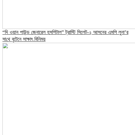
“দি ওয়ান পাউন্ড জেনারেল হসপিটাল” ট্রাস্টি সিলেট-২ আসনের এমপি লুনা’র
সা‌থে বৃটেনে সাক্ষাৎ বিনিময়