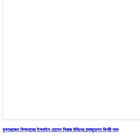
যুক্তরাজ্যে বিশ্বনাথের ইসমাইল হোসেন সিরাজ উদ্দিনের গ্র্যাজুয়েশন ডিগ্রী লাভ