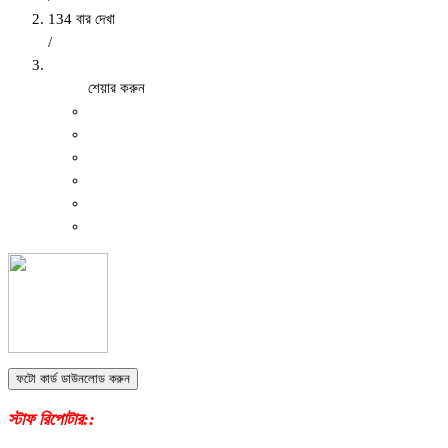
134 বার দেখা
/
শেয়ার করুন
ফটো কার্ড ডাউনলোড করুন
স্টাফ রিপোটার::