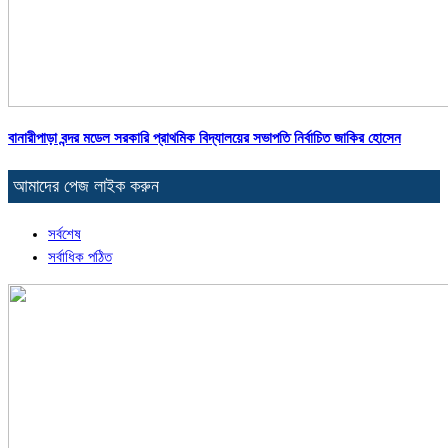
বানারীপাড়া বন্দর মডেল সরকারি প্রাথমিক বিদ্যালয়ের সভাপতি নির্বাচিত জাকির হোসেন
আমাদের পেজ লাইক করুন
সর্বশেষ
সর্বাধিক পঠিত