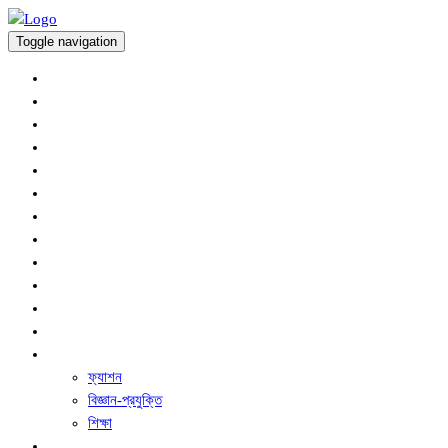
Toggle navigation
অর্থনীতি
প্রচ্ছদ
আন্তর্জাতিক
কৃষি সংবাদ
খেলাধুলা
জাতীয়
বিনোদন
রাজনীতি
সারাদেশ
স্বাস্থ্য
অপরাধ
ধর্ম ও নৈতিক শিক্ষা
অন্যান্য
ফ্যাশন
বিজ্ঞান-প্রযুক্তি
শিক্ষা
ফিচার