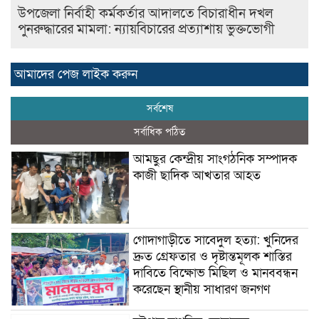
উপজেলা নির্বাহী কর্মকর্তার আদালতে বিচারাধীন দখল
পুনরুদ্ধারের মামলা: ন্যায়বিচারের প্রত্যাশায় ভুক্তভোগী
আমাদের পেজ লাইক করুন
সর্বশেষ
সর্বাধিক পঠিত
আমছুর কেন্দ্রীয় সাংগঠনিক সম্পাদক
কাজী ছাদিক আখতার আহত
গোদাগাড়ীতে সাবেদুল হত্যা: খুনিদের
দ্রুত গ্রেফতার ও দৃষ্টান্তমূলক শাস্তির
দাবিতে বিক্ষোভ মিছিল ও মানববন্ধন
করেছেন স্থানীয় সাধারণ জনগণ