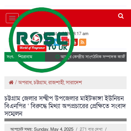
Toggle
navigation
August 6, 2026, 8:17 am
সংবাদ শিরোনাম
আমছুর কেন্দ্রীয় সাংগঠনিক সম্পাদক কাজী ছাদ
/
অপরাধ
চট্টগ্রাম
রাজশাহী
সারাদেশ
,
,
,
চট্টগ্রাম জেলার সন্দ্বীপ উপজেলার মাইটভাঙ্গা ইউনিয়ন
বিএনপির ‘ বিরুদ্ধে মিথ্যা অপপ্রচারের প্রেক্ষিতে সংবাদ
সম্মেলন
আপডেট সময়: Sunday, May 4, 2025
/
271 বার দেখা
/