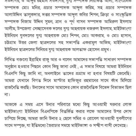
সওদাগর, ও আব্দুর রহমান সওদাগর, যুগ্ম সম্পাদক লিয়াকত আলী, সাংগঠনিক
সম্পাদক মোঃ মনির, প্রচার সম্পাদক আব্দুল করিম, সহ প্রচার সম্পাদক
আলাউদ্দিন তালুকদার, দপ্তর সম্পাদক আব্দুল কবির শিপন, ক্রিড়া ও সাংস্কৃতিক
সম্পাদক নিজাম উদ্দিন সুমন, ত্রান ও পূর্ণ বাসন সম্পাদক আমিরুল ইসলাম
আলীম, উপজেলা সেচ্ছাসেবক দলের যুগ্ম আহ্বায়ক নজরুল ইসলাম, মাইটভাংগা
ইউনিয়ন যুবদলের যুগ্ম আহ্বায়ক মোঃ শিপন, মোঃ আকরাম, ও মোঃ হাসান,
চট্টগ্রাম উত্তর জেলা ছাত্রদলের সহ সভাপতি একরামুল আজিম, মাইটভাংগা
ইউনিয়ন ছাত্রদলের সিনিয়র যুগ্ম আহ্বায়ক আলতাফ হোসেন প্রমুখ।
লিখিত বক্তব্যে ইব্রাহিম রাজু আর ও বলেন আমাদের সভাপতি সাধারণ সম্পাদক
অনুষ্ঠান হওয়ার পিছনে কোন কিছু জানা নেই , এ সভার বিষয়ে আমরা ইউনিয়ন
বিএনপি কিছু জানি না, অনলাইনে তাদের প্রগ্রাম না হবার বিষয়টি জেনেছি।
আমরা যেখানে বিগত দিনে মাস্টার হাফিজুর রহমানের সাথে কাঁধ মিলিয়ে
রাজনৈতি করছি। উনাদের সাথে আমাদের কোন রাজনৈতিক বিভেদ বিভাজন ছিল
না।
আজকে এ সময় এসে উনার পরিবারে মধ্যে কিছু আওয়ামী ঘরনার লোক
মাইটভাংগা ইউনিয়ন বিএনপিকে বিতর্কিত করার লক্ষে আমাদের উপর দোষ
চাপিয়ে দিচ্ছে, আমরা জানি উনার ২ ছেলে সমির ও রোবেল আওয়ামী যুবলীগের
সাথে সম্পৃক্ত, যা ইতিমধ্যে স্বৈরাচার সময়ে মাইটভাঙ্গা ও সন্দ্বীপ বাসী দেখেছে।