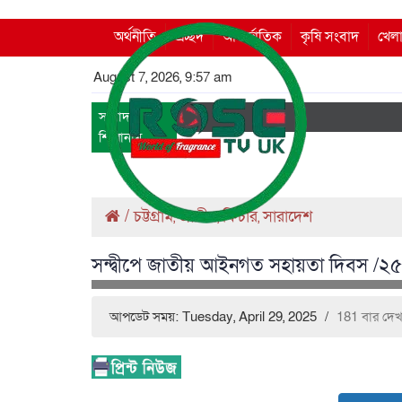
অর্থনীতি
প্রচ্ছদ
আন্তর্জাতিক
কৃষি সংবাদ
খেলা
August 7, 2026, 9:57 am
সংবাদ
শিরোনাম
/
চট্টগ্রাম
জাতীয়
ফিচার
সারাদেশ
,
,
,
সন্দ্বীপে জাতীয় আইনগত সহায়তা দিবস /২
আপডেট সময়: Tuesday, April 29, 2025
/
181 বার দেখ