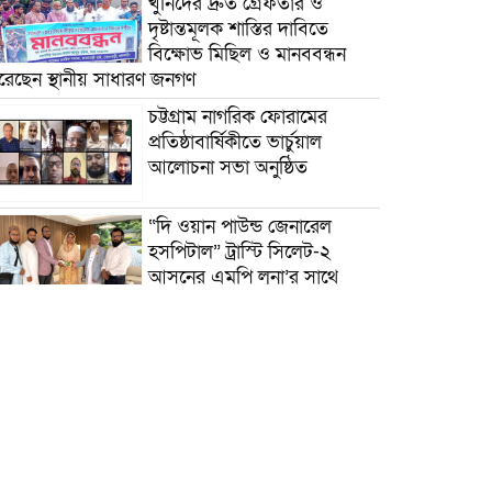
খুনিদের দ্রুত গ্রেফতার ও
দৃষ্টান্তমূলক শাস্তির দাবিতে
বিক্ষোভ মিছিল ও মানববন্ধন
রেছেন স্থানীয় সাধারণ জনগণ
চট্টগ্রাম নাগরিক ফোরামের
প্রতিষ্ঠাবার্ষিকীতে ভার্চুয়াল
আলোচনা সভা অনুষ্ঠিত
“দি ওয়ান পাউন্ড জেনারেল
হসপিটাল” ট্রাস্টি সিলেট-২
আসনের এমপি লুনা’র সা‌থে
বৃটেনে সাক্ষাৎ বিনিময়
মানবিক সংগঠন সিলেট-চট্টগ্রাম
ফ্রেন্ডশিপ ফাউন্ডেশন যুক্তরাজ্য
শাখা’র কমিটি গঠন
বাংলাদেশ জাতীয়তাবাদী
স্বেচ্ছাসেবক দলের হরিপুর