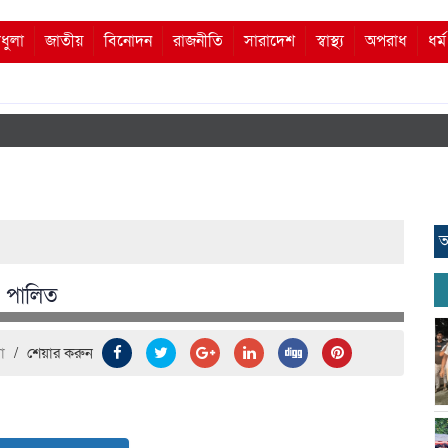
ধুলা
জাতীয়
বিনোদন
রাজনীতি
সারাদেশ
স্বাস্থ্য
অপরাধ
ধর্
আ
৫ পালিত
া
/
শেয়ার করুন