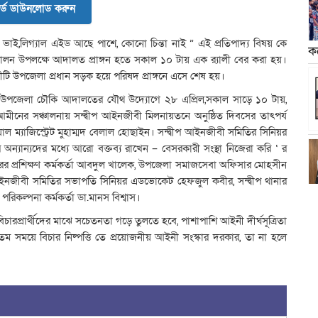
র্ড ডাউনলোড করুন
স ভাই,লিগ্যাল এইড আছে পাশে, কোনো চিন্তা নাই ” এই প্রতিপাদ্য বিষয় কে
ক
লন উপলক্ষে আদালত প্রাঙ্গন হতে সকাল ১০ টায় এক র‍্যালী বের করা হয়।
ালীটি উপজেলা প্রধান সড়ক হয়ে পরিষদ প্রাঙ্গনে এসে শেষ হয়।
ও উপজেলা চৌকি আদালতের যৌথ উদ্যোগে ২৮ এপ্রিল,সকাল সাড়ে ১০ টায়,
মীনের সঞ্চালনায় সন্দ্বীপ আইনজীবী মিলনায়তনে অনুষ্ঠিত দিবসের তাৎপর্য
ল ম্যাজিস্ট্রেট মুহাম্মদ বেলাল হোছাইন। সন্দ্বীপ আইনজীবী সমিতির সিনিয়র
ন্যান্যদের মধ্যে আরো বক্তব্য রাখেন – বেসরকারী সংস্থা নিজেরা করি ‘ র
্তরের প্রশিক্ষণ কর্মকর্তা আবদুল খালেক, উপজেলা সমাজসেবা অফিসার মোহসীন
ইনজীবী সমিতির সভাপতি সিনিয়র এডভোকেট হেফজুল কবীর, সন্দ্বীপ থানার
রিকল্পনা কর্মকর্তা ডা.মানস বিশ্বাস।
বিচারপ্রার্থীদের মাঝে সচেতনতা গড়ে তুলতে হবে, পাশাপাশি আইনী দীর্ঘসূত্রিতা
তম সময়ে বিচার নিষ্পত্তি তে প্রয়োজনীয় আইনী সংস্কার দরকার, তা না হলে