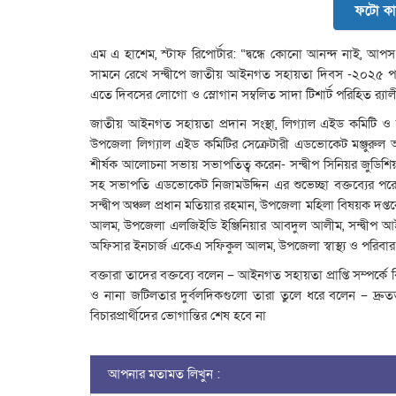
ফটো কা
এম এ হাশেম, স্টাফ রিপোর্টার: “দ্বন্ধে কোনো আনন্দ নাই, আপ
সামনে রেখে সন্দ্বীপে জাতীয় আইনগত সহায়তা দিবস -২০২৫ পা
এতে দিবসের লোগো ও স্লোগান সম্বলিত সাদা টিশার্ট পরিহিত র‍্য
জাতীয় আইনগত সহায়তা প্রদান সংস্থা, লিগ্যাল এইড কমিটি 
উপজেলা লিগ্যাল এইড কমিটির সেক্রেটারী এডভোকেট মঞ্জুরুল আ
শীর্ষক আলোচনা সভায় সভাপতিত্ব করেন- সন্দ্বীপ সিনিয়র জুডিশিয়া
সহ সভাপতি এডভোকেট নিজামউদ্দিন এর শুভেচ্ছা বক্তব্যের পরে অ
সন্দ্বীপ অঞ্চল প্রধান মতিয়ার রহমান, উপজেলা মহিলা বিষয়ক দপ
আলম, উপজেলা এলজিইডি ইঞ্জিনিয়ার আবদুল আলীম, সন্দ্বীপ আ
অফিসার ইনচার্জ একেএ সফিকুল আলম, উপজেলা স্বাস্থ্য ও পরিবার প
বক্তারা তাদের বক্তব্যে বলেন – আইনগত সহায়তা প্রাপ্তি সম্পর্কে 
ও নানা জটিলতার দুর্বলদিকগুলো তারা তুলে ধরে বলেন – দ্রুত
বিচারপ্রার্থীদের ভোগান্তির শেষ হবে না
আপনার মতামত লিখুন :