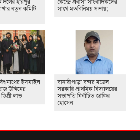
বক দলের হরিপুর
কেন্দ্রে প্রবাসী সাংবাদিকদের
ও
খার নতুন কমিটি
সাথে মতবিনিময় সভায়;
মা
ক্
ও 
এ
শ
ড
প্
জন
জ
ই
ে বিশ্বনাথের ইসমাইল
বানারীপাড়া বন্দর মডেল
চ
াজ উদ্দিনের
সরকারি প্রাথমিক বিদ্যালয়ের
র
ন ডিগ্রী লাভ
সভাপতি নির্বাচিত জাকির
জন
হোসেন
সু
দে