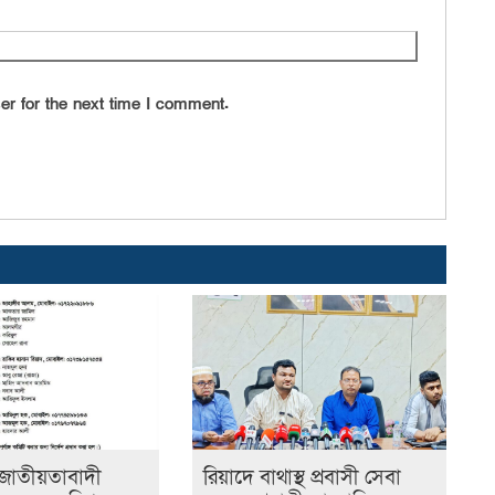
পা
সং
প
উ
er for the next time I comment.
ভ
এ
হ
(
থে
উ
ম
ভ
ব
ট
ট্
ড
গ
এ
গ
জাতীয়তাবাদী
রিয়াদে বাথাস্থ প্রবাসী সেবা
য