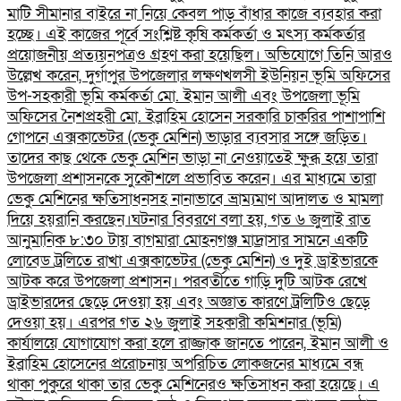
মাটি সীমানার বাইরে না নিয়ে কেবল পাড় বাঁধার কাজে ব্যবহার করা
হচ্ছে। এই কাজের পূর্বে সংশ্লিষ্ট কৃষি কর্মকর্তা ও মৎস্য কর্মকর্তার
প্রয়োজনীয় প্রত্যয়নপত্রও গ্রহণ করা হয়েছিল।​ অভিযোগে তিনি আরও
উল্লেখ করেন, দুর্গাপুর উপজেলার লক্ষণখলসী ইউনিয়ন ভূমি অফিসের
উপ-সহকারী ভূমি কর্মকর্তা মো. ইমান আলী এবং উপজেলা ভূমি
অফিসের নৈশপ্রহরী মো. ইব্রাহিম হোসেন সরকারি চাকরির পাশাপাশি
গোপনে এক্সকাভেটর (ভেকু মেশিন) ভাড়ার ব্যবসার সঙ্গে জড়িত।
তাদের কাছ থেকে ভেকু মেশিন ভাড়া না নেওয়াতেই ক্ষুব্ধ হয়ে তারা
উপজেলা প্রশাসনকে সুকৌশলে প্রভাবিত করেন। এর মাধ্যমে তারা
ভেকু মেশিনের ক্ষতিসাধনসহ নানাভাবে ভ্রাম্যমাণ আদালত ও মামলা
দিয়ে হয়রানি করছেন।​ঘটনার বিবরণে বলা হয়, গত ৬ জুলাই রাত
আনুমানিক ৮:৩০ টায় বাগমারা মোহনগঞ্জ মাদ্রাসার সামনে একটি
লোবেড ট্রলিতে রাখা এক্সকাভেটর (ভেকু মেশিন) ও দুই ড্রাইভারকে
আটক করে উপজেলা প্রশাসন। পরবর্তীতে গাড়ি দুটি আটক রেখে
ড্রাইভারদের ছেড়ে দেওয়া হয় এবং অজ্ঞাত কারণে ট্রলিটিও ছেড়ে
দেওয়া হয়। এরপর গত ২৬ জুলাই সহকারী কমিশনার (ভূমি)
কার্যালয়ে যোগাযোগ করা হলে রাজ্জাক জানতে পারেন, ইমান আলী ও
ইব্রাহিম হোসেনের প্ররোচনায় অপরিচিত লোকজনের মাধ্যমে বন্ধ
থাকা পুকুরে থাকা তার ভেকু মেশিনেরও ক্ষতিসাধন করা হয়েছে।​ এ