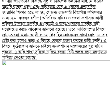
ঘটনায় জড়িতদের বিরুদ্ধে সুষ্ঠু ও নিরপেক্ষ তদন্তের মাধ্যমে কঠোর
আইনি ব্যবস্থা গ্রহণ এবং ভবিষ্যতে যেন এ ধরনের প্রশাসনিক
হয়রানির শিকার হতে না হয়, সেজন্য রাজশাহী বিভাগীয় কমিশনার
ড.আ.ন.ম. বজলুর রশীদ ( অতিরিক্ত সচিব) ও জেলা প্রশাসক কাজী
শহিদুল ইসলাম মাননীয় প্রধানমন্ত্রী ও জনপ্রশাসনের মাননীয় মন্ত্রী
মহোদয়ের কাছে আবেদন জানানো হয়েছে।​ তবে অভিযোগের বিষয়ে
জানতে মো. ইমান আলী ও মো. ইব্রাহিম হোসেনের সাথে যোগাযোগের
চেষ্টা করা হলেও তারা এ বিষয়ে কোনো মন্তব্য করতে রাজি হননি। এ
বিষয়ে মুঠোফোন জানতে চাইলে জনপ্রশাসন মন্ত্রণালয়ের যুগ্ন সচিব
শৃঙ্খলা -১ অধি শাখা সুফিয়া নাজিম বলেন চিঠি তদন্ত জন্য মন্ত্রণালয়ে
পাঠিয়ে দেওয়া হয়েছে ​