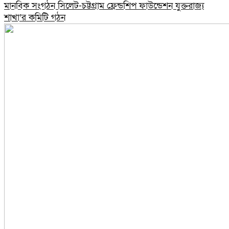
মানবিক সংগঠন সিলেট-চট্টগ্রাম ফ্রেন্ডশিপ ফাউন্ডেশন যুক্তরাজ্য
শাখা’র কমিটি গঠন