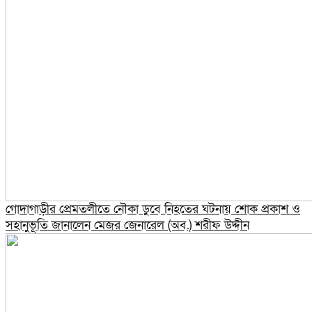
গোদাগাড়ীর প্রেমতলীতে নৌকা ডুবে নিহতের ঘটনায় শোক প্রকাশ ও
সহানুভূতি জানালেন মেজর জেনারেল (অব.) শরীফ উদ্দীন