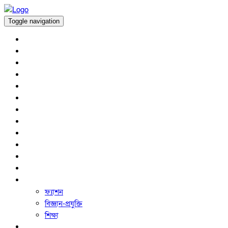
Toggle navigation
অর্থনীতি
প্রচ্ছদ
আন্তর্জাতিক
কৃষি সংবাদ
খেলাধুলা
জাতীয়
বিনোদন
রাজনীতি
সারাদেশ
স্বাস্থ্য
অপরাধ
ধর্ম ও নৈতিক শিক্ষা
অন্যান্য
ফ্যাশন
বিজ্ঞান-প্রযুক্তি
শিক্ষা
ফিচার