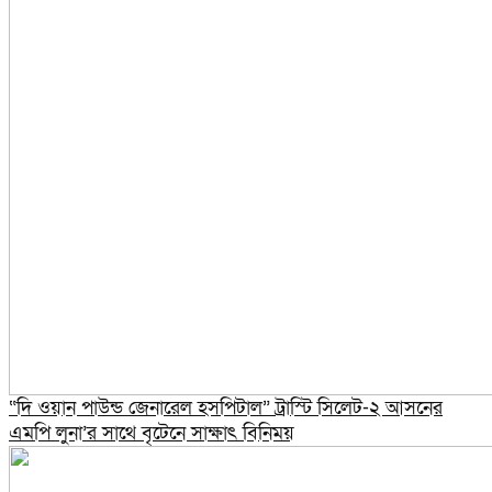
“দি ওয়ান পাউন্ড জেনারেল হসপিটাল” ট্রাস্টি সিলেট-২ আসনের
এমপি লুনা’র সা‌থে বৃটেনে সাক্ষাৎ বিনিময়