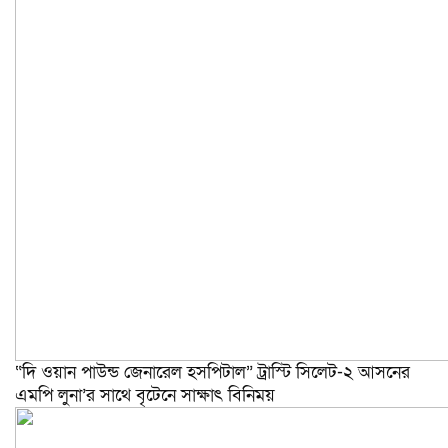
“দি ওয়ান পাউন্ড জেনারেল হসপিটাল” ট্রাস্টি সিলেট-২ আসনের
এমপি লুনা’র সা‌থে বৃটেনে সাক্ষাৎ বিনিময়