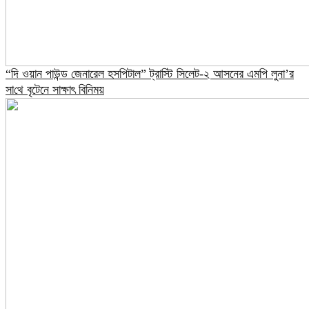
“দি ওয়ান পাউন্ড জেনারেল হসপিটাল” ট্রাস্টি সিলেট-২ আসনের এমপি লুনা’র
সা‌থে বৃটেনে সাক্ষাৎ বিনিময়