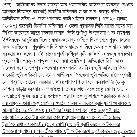
গেছে। অভিযোগের বিষয়ে তদন্ত করে প্রয়োজনীয় আইনগত ব্যবস্থা নেওয়ার
আশ্বাস দিয়েছেন রাজশাহী বিভাগীয় কমিশনার ড.আ.ন.ম. বজলুর রশীদ (
অতিরিক্ত সচিব) ও জেলা প্রশাসক কাজী শহিদুল ইসলাম। গত ২৯ জুলাই
(২০২৬) রাজশাহী বিভাগীয় কমিশনার ও জেলা প্রশাসক ডিসি বরাবর দায়ের করা
লিখিত আবেদনে আব্দুর রাজ্জাক জানান, তিনি দুর্গাপুর উপজেলার ৭ নং জয়নগর
ইউনিয়নের আনুলিয়ার বিলে চাষাবাদ-অযোগ্য জমিতে নিয়ম মেনে পুকুর খননের
কাজ করছিলেন। পুকুরটির মাটি সীমানার বাইরে না নিয়ে কেবল পাড় বাঁধার কাজে
ব্যবহার করা হচ্ছে। এই কাজের পূর্বে সংশ্লিষ্ট কৃষি কর্মকর্তা ও মৎস্য কর্মকর্তার
প্রয়োজনীয় প্রত্যয়নপত্রও গ্রহণ করা হয়েছিল।​ অভিযোগে তিনি আরও
উল্লেখ করেন, দুর্গাপুর উপজেলার লক্ষণখলসী ইউনিয়ন ভূমি অফিসের উপ-
সহকারী ভূমি কর্মকর্তা মো. ইমান আলী এবং উপজেলা ভূমি অফিসের নৈশপ্রহরী
মো. ইব্রাহিম হোসেন সরকারি চাকরির পাশাপাশি গোপনে এক্সকাভেটর (ভেকু
মেশিন) ভাড়ার ব্যবসার সঙ্গে জড়িত। তাদের কাছ থেকে ভেকু মেশিন ভাড়া না
নেওয়াতেই ক্ষুব্ধ হয়ে তারা উপজেলা প্রশাসনকে সুকৌশলে প্রভাবিত করেন।
এর মাধ্যমে তারা ভেকু মেশিনের ক্ষতিসাধনসহ নানাভাবে ভ্রাম্যমাণ আদালত ও
মামলা দিয়ে হয়রানি করছেন।​ঘটনার বিবরণে বলা হয়, গত ৬ জুলাই রাত
আনুমানিক ৮:৩০ টায় বাগমারা মোহনগঞ্জ মাদ্রাসার সামনে একটি লোবেড
ট্রলিতে রাখা এক্সকাভেটর (ভেকু মেশিন) ও দুই ড্রাইভারকে আটক করে
উপজেলা প্রশাসন। পরবর্তীতে গাড়ি দুটি আটক রেখে ড্রাইভারদের ছেড়ে দেওয়া