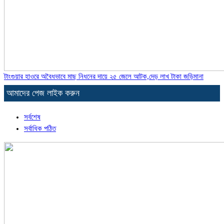
টাংগুয়ার হাওরে অবৈধভাবে মাছ নিধনের দায়ে ২৫ জেলে আটক,দেড় লাখ টাকা জড়িমানা
আমাদের পেজ লাইক করুন
সর্বশেষ
সর্বাধিক পঠিত