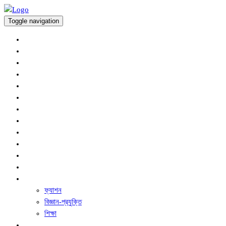
Toggle navigation
অর্থনীতি
প্রচ্ছদ
আন্তর্জাতিক
কৃষি সংবাদ
খেলাধুলা
জাতীয়
বিনোদন
রাজনীতি
সারাদেশ
স্বাস্থ্য
অপরাধ
ধর্ম ও নৈতিক শিক্ষা
অন্যান্য
ফ্যাশন
বিজ্ঞান-প্রযুক্তি
শিক্ষা
ফিচার