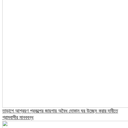
তাড়াশে আশ্রয়ণ প্রকল্পের জায়গায় অবৈধ দোকান ঘর উচ্ছেদ করার দাবীতে
গ্রামবাসীর মানববন্ধ