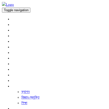
Toggle navigation
অর্থনীতি
প্রচ্ছদ
আন্তর্জাতিক
কৃষি সংবাদ
খেলাধুলা
জাতীয়
বিনোদন
রাজনীতি
সারাদেশ
স্বাস্থ্য
অপরাধ
ধর্ম ও নৈতিক শিক্ষা
অন্যান্য
ফ্যাশন
বিজ্ঞান-প্রযুক্তি
শিক্ষা
ফিচার