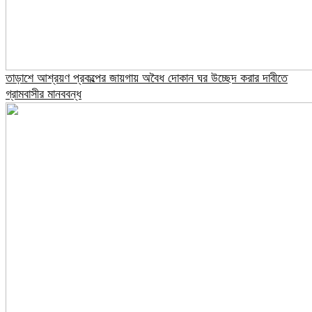
তাড়াশে আশ্রয়ণ প্রকল্পের জায়গায় অবৈধ দোকান ঘর উচ্ছেদ করার দাবীতে
গ্রামবাসীর মানববন্ধ