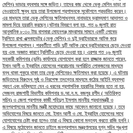
মেশিন) ভাড়ার ব্যবসার সঙ্গে জড়িত। তাদের কাছ থেকে ভেকু মেশিন ভাড়া না
নেওয়াতেই ক্ষুব্ধ হয়ে তারা উপজেলা প্রশাসনকে সুকৌশলে প্রভাবিত করেন।
এর মাধ্যমে তারা ভেকু মেশিনের ক্ষতিসাধনসহ নানাভাবে ভ্রাম্যমাণ আদালত ও
মামলা দিয়ে হয়রানি করছেন।​ঘটনার বিবরণে বলা হয়, গত ৬ জুলাই রাত
আনুমানিক ৮:৩০ টায় বাগমারা মোহনগঞ্জ মাদ্রাসার সামনে একটি লোবেড
ট্রলিতে রাখা এক্সকাভেটর (ভেকু মেশিন) ও দুই ড্রাইভারকে আটক করে
উপজেলা প্রশাসন। পরবর্তীতে গাড়ি দুটি আটক রেখে ড্রাইভারদের ছেড়ে দেওয়া
হয় এবং অজ্ঞাত কারণে ট্রলিটিও ছেড়ে দেওয়া হয়। এরপর গত ২৬ জুলাই
সহকারী কমিশনার (ভূমি) কার্যালয়ে যোগাযোগ করা হলে রাজ্জাক জানতে পারেন,
ইমান আলী ও ইব্রাহিম হোসেনের প্ররোচনায় অপরিচিত লোকজনের মাধ্যমে
বন্ধ থাকা পুকুরে থাকা তার ভেকু মেশিনেরও ক্ষতিসাধন করা হয়েছে।​ এ ঘটনায়
জড়িতদের বিরুদ্ধে সুষ্ঠু ও নিরপেক্ষ তদন্তের মাধ্যমে কঠোর আইনি ব্যবস্থা
গ্রহণ এবং ভবিষ্যতে যেন এ ধরনের প্রশাসনিক হয়রানির শিকার হতে না হয়,
সেজন্য রাজশাহী বিভাগীয় কমিশনার ড.আ.ন.ম. বজলুর রশীদ ( অতিরিক্ত
সচিব) ও জেলা প্রশাসক কাজী শহিদুল ইসলাম মাননীয় প্রধানমন্ত্রী ও
জনপ্রশাসনের মাননীয় মন্ত্রী মহোদয়ের কাছে আবেদন জানানো হয়েছে।​ তবে
অভিযোগের বিষয়ে জানতে মো. ইমান আলী ও মো. ইব্রাহিম হোসেনের সাথে
যোগাযোগের চেষ্টা করা হলেও তারা এ বিষয়ে কোনো মন্তব্য করতে রাজি হননি।
এ বিষয়ে মুঠোফোন জানতে চাইলে জনপ্রশাসন মন্ত্রণালয়ের যুগ্ন সচিব শৃঙ্খলা