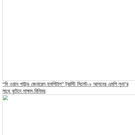
“দি ওয়ান পাউন্ড জেনারেল হসপিটাল” ট্রাস্টি সিলেট-২ আসনের এমপি লুনা’র
সা‌থে বৃটেনে সাক্ষাৎ বিনিময়