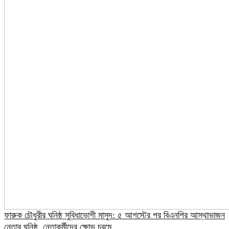
ফারুক চৌধুরীর ঘনিষ্ঠ সুবিধাভোগী মাসুদ: ৫ আগস্টের পর বিএনপির আস্থাভাজন
নেতার ঘনিষ্ঠ, নেতাকর্মীদের ক্ষোভ চরমে