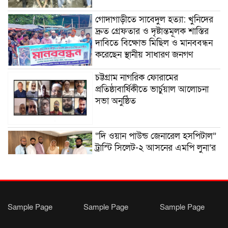
গোদাগাড়ীতে সাবেদুল হত্যা: খুনিদের
দ্রুত গ্রেফতার ও দৃষ্টান্তমূলক শাস্তির
দাবিতে বিক্ষোভ মিছিল ও মানববন্ধন
করেছেন স্থানীয় সাধারণ জনগণ
চট্টগ্রাম নাগরিক ফোরামের
প্রতিষ্ঠাবার্ষিকীতে ভার্চুয়াল আলোচনা
সভা অনুষ্ঠিত
“দি ওয়ান পাউন্ড জেনারেল হসপিটাল”
ট্রাস্টি সিলেট-২ আসনের এমপি লুনা’র
সা‌থে বৃটেনে সাক্ষাৎ বিনিময়
মানবিক সংগঠন সিলেট-চট্টগ্রাম
ফ্রেন্ডশিপ ফাউন্ডেশন যুক্তরাজ্য শাখা’র
Sample Page
Sample Page
Sample Page
কমিটি গঠন