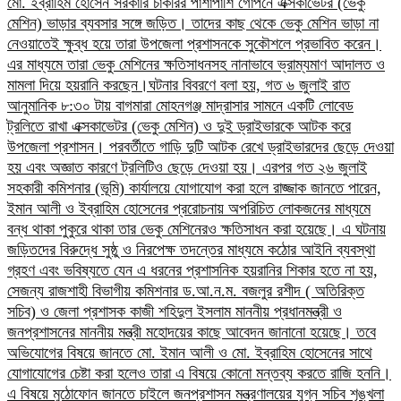
মো. ইব্রাহিম হোসেন সরকারি চাকরির পাশাপাশি গোপনে এক্সকাভেটর (ভেকু
মেশিন) ভাড়ার ব্যবসার সঙ্গে জড়িত। তাদের কাছ থেকে ভেকু মেশিন ভাড়া না
নেওয়াতেই ক্ষুব্ধ হয়ে তারা উপজেলা প্রশাসনকে সুকৌশলে প্রভাবিত করেন।
এর মাধ্যমে তারা ভেকু মেশিনের ক্ষতিসাধনসহ নানাভাবে ভ্রাম্যমাণ আদালত ও
মামলা দিয়ে হয়রানি করছেন।​ঘটনার বিবরণে বলা হয়, গত ৬ জুলাই রাত
আনুমানিক ৮:৩০ টায় বাগমারা মোহনগঞ্জ মাদ্রাসার সামনে একটি লোবেড
ট্রলিতে রাখা এক্সকাভেটর (ভেকু মেশিন) ও দুই ড্রাইভারকে আটক করে
উপজেলা প্রশাসন। পরবর্তীতে গাড়ি দুটি আটক রেখে ড্রাইভারদের ছেড়ে দেওয়া
হয় এবং অজ্ঞাত কারণে ট্রলিটিও ছেড়ে দেওয়া হয়। এরপর গত ২৬ জুলাই
সহকারী কমিশনার (ভূমি) কার্যালয়ে যোগাযোগ করা হলে রাজ্জাক জানতে পারেন,
ইমান আলী ও ইব্রাহিম হোসেনের প্ররোচনায় অপরিচিত লোকজনের মাধ্যমে
বন্ধ থাকা পুকুরে থাকা তার ভেকু মেশিনেরও ক্ষতিসাধন করা হয়েছে।​ এ ঘটনায়
জড়িতদের বিরুদ্ধে সুষ্ঠু ও নিরপেক্ষ তদন্তের মাধ্যমে কঠোর আইনি ব্যবস্থা
গ্রহণ এবং ভবিষ্যতে যেন এ ধরনের প্রশাসনিক হয়রানির শিকার হতে না হয়,
সেজন্য রাজশাহী বিভাগীয় কমিশনার ড.আ.ন.ম. বজলুর রশীদ ( অতিরিক্ত
সচিব) ও জেলা প্রশাসক কাজী শহিদুল ইসলাম মাননীয় প্রধানমন্ত্রী ও
জনপ্রশাসনের মাননীয় মন্ত্রী মহোদয়ের কাছে আবেদন জানানো হয়েছে।​ তবে
অভিযোগের বিষয়ে জানতে মো. ইমান আলী ও মো. ইব্রাহিম হোসেনের সাথে
যোগাযোগের চেষ্টা করা হলেও তারা এ বিষয়ে কোনো মন্তব্য করতে রাজি হননি।
এ বিষয়ে মুঠোফোন জানতে চাইলে জনপ্রশাসন মন্ত্রণালয়ের যুগ্ন সচিব শৃঙ্খলা