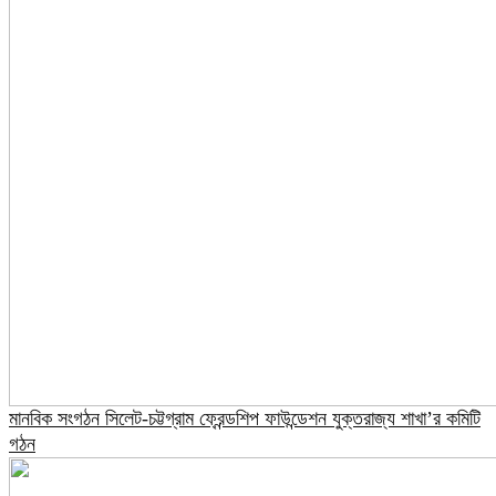
মানবিক সংগঠন সিলেট-চট্টগ্রাম ফ্রেন্ডশিপ ফাউন্ডেশন যুক্তরাজ্য শাখা’র কমিটি
গঠন