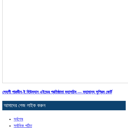
সেহলী পারভীন-ই হিউম্যান এইডের প্রতিষ্ঠাতা মহাসচিব — মহামান্য সুপ্রিম কোর্ট
আমাদের পেজ লাইক করুন
সর্বশেষ
সর্বাধিক পঠিত