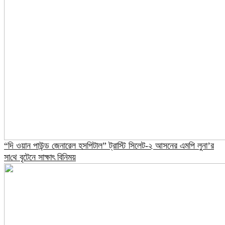
“দি ওয়ান পাউন্ড জেনারেল হসপিটাল” ট্রাস্টি সিলেট-২ আসনের এমপি লুনা’র
সা‌থে বৃটেনে সাক্ষাৎ বিনিময়