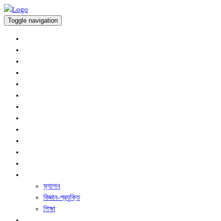
Toggle navigation
অর্থনীতি
প্রচ্ছদ
আন্তর্জাতিক
কৃষি সংবাদ
খেলাধুলা
জাতীয়
বিনোদন
রাজনীতি
সারাদেশ
স্বাস্থ্য
অপরাধ
ধর্ম ও নৈতিক শিক্ষা
অন্যান্য
ফ্যাশন
বিজ্ঞান-প্রযুক্তি
শিক্ষা
ফিচার