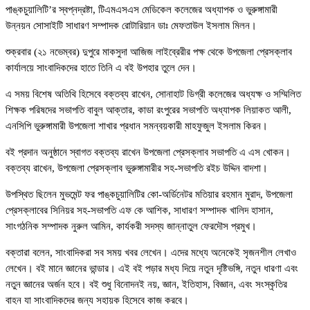
পাঙ্কচুয়ালিটি’র স্বপ্নদ্রষ্টা, টিএমএসএস মেডিকেল কলেজের অধ্যাপক ও ভুরুঙ্গামারী
উন্নয়ন সোসাইটি সাধারণ সম্পাদক রোটারিয়ান ডাঃ মেফতাউল ইসলাম মিলন।
শুক্রবার (২১ নভেম্বর) দুপুরে মাকসুদা আজিজ লাইব্রেরীর পক্ষ থেকে উপজেলা প্রেসক্লাব
কার্যালয়ে সাংবাদিকদের হাতে তিনি এ বই উপহার তুলে দেন।
এ সময় বিশেষ অতিথি হিসেবে বক্তব্য রাখেন, সোনাহাট ডিগ্রী কলেজের অধ্যক্ষ ও সম্মিলিত
শিক্ষক পরিষদের সভাপতি বাবুল আক্তার, কাডা রংপুরের সভাপতি অধ্যাপক লিয়াকত আলী,
এনসিপি ভুরুঙ্গামারী উপজেলা শাখার প্রধান সমন্বয়কারী মাহফুজুল ইসলাম কিরন।
বই প্রদান অনুষ্ঠানে স্বাগত বক্তব্য রাখেন উপজেলা প্রেসক্লাব সভাপতি এ এস খোকন।
বক্তব্য রাখেন, উপজেলা প্রেসক্লাব ভুরুঙ্গামারীর সহ-সভাপতি রইচ উদ্দিন বাদশা।
উপস্থিত ছিলেন মুভমেন্ট ফর পাঙ্কচুয়ালিটির কো-অর্ডিনেটর মতিয়ার রহমান মুরাদ, উপজেলা
প্রেসক্লাবের সিনিয়র সহ-সভাপতি এফ কে আশিক, সাধারণ সম্পাদক খালিদ হাসান,
সাংগঠনিক সম্পাদক নুরুল আমিন, কার্যকরী সদস্য জান্নাতুল ফেরদৌস প্রমুখ।
বক্তারা বলেন, সাংবাদিকরা সব সময় খবর লেখেন। এদের মধ্যে অনেকেই সৃজনশীল লেখাও
লেখেন। বই মানে জ্ঞানের ভান্ডার। এই বই পড়ার মধ্য দিয়ে নতুন দৃষ্টিভঙ্গি, নতুন ধারণা এবং
নতুন জ্ঞানের অর্জন হবে। বই শুধু বিনোদনই নয়, জ্ঞান, ইতিহাস, বিজ্ঞান, এবং সংস্কৃতির
বাহন যা সাংবাদিকদের জন্য সহায়ক হিসেবে কাজ করবে।